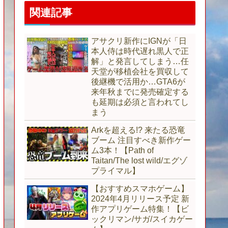
関連記事
アサクリ新作にIGNが「日
本人侍は時代遅れ黒人で正
解」と発言してしまう…任
天堂が移植会社を買収して
後継機で活用か…GTA6が
来年秋までに発売確定する
も延期は必須と言われてし
まう
Arkを超える!? 来たる恐竜
ブーム 注目すべき新作ゲー
ム3本！【Path of
Taitan/The lost wild/エグゾ
プライマル】
【おすすめスマホゲーム】
2024年4月リリース予定 新
作アプリゲーム特集！【ビ
ックリマン/サガ/スイカゲー