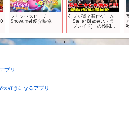
プリンセスピーチ
公式が嘘？新作ゲーム
0
Showtime! 紹介映像
「Stellar Blade(ステラ
ア
】
ーブレイド)」の検閲を
#
巡り海外で大きな騒動
に発展！一線を超える
人物まで登場し収拾が
つかない状態へ！非難
される公式による虚偽
の宣言とは？
アプリ
が大好きになるアプリ