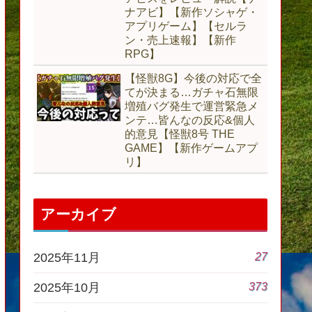
ナアビ】【新作ソシャゲ・
アプリゲーム】【セルラ
ン・売上速報】【新作
RPG】
【怪獣8G】今後の対応で全
てが決まる…ガチャ石無限
増殖バグ発生で運営緊急メ
ンテ…皆んなの反応&個人
的意見【怪獣8号 THE
GAME】【新作ゲームアプ
リ】
アーカイブ
27
2025年11月
373
2025年10月