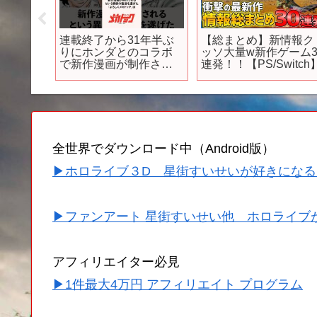
ごと】2
連載終了から31年半ぶ
【総まとめ】新情報ク
TVアニメ
りにホンダとのコラボ
ッソ大量w新作ゲーム3
制作決
で新作漫画が制作され
連発！！【PS/Switch
るという異例の復活を
遂げた『よろしくメカ
ドック』の雑学
全世界でダウンロード中（Android版）
▶ホロライブ３D 星街すいせいが好きになる
▶ファンアート 星街すいせい他 ホロライブ
アフィリエイター必見
▶1件最大4万円 アフィリエイト プログラム