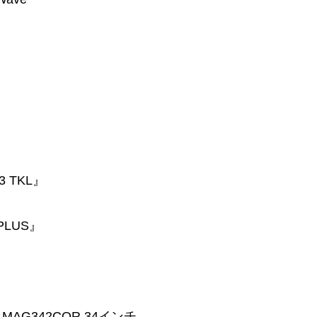
3 TKL』
 PLUS』
MAG342CQR 34インチ