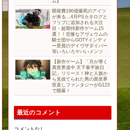
ム】
開発費190億爆死のアイツ
が来る…4月PSカタログと
フリプに追加される大注
目・超期待新作ゲーム15
選！！悲惨なアヴェウムの
騎士団やらGOTYインディ
ー受賞のデイヴザダイバー
等いろいろヤバいメンツ
【新作ゲーム】「月が導く
異世界道中 天下泰平旅日
記」リリース！神と人族か
ら見捨てられた男の異世界
世直しファンタジーがG123
で開幕！
最近のコメント
コメントなし