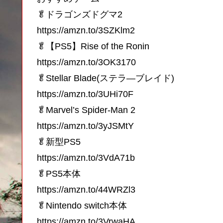
🥬ドラゴンズドグマ2
https://amzn.to/3SZKlm2
🥬【PS5】Rise of the Ronin
https://amzn.to/3OK3170
🥬Stellar Blade(ステラ―ブレイド)
https://amzn.to/3UHi70F
🥬Marvel’s Spider-Man 2
https://amzn.to/3yJSMtY
🥬新型PS5
https://amzn.to/3VdA71b
🥬PS5本体
https://amzn.to/44WRZl3
🥬Nintendo switch本体
https://amzn.to/3VrwaHA