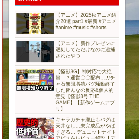
【アニメ】2025秋アニメ紹
介20選 part1 #最新 #アニメ
#anime #music #shorts
【アニメ】新作プレゼンに
遅刻してただけなのに逮捕
されたやつ
【怪獣8G】神対応で大絶
賛！？運営〇〇配布…ガチ
ャ石無限増殖バグ騒動終了
した皆んなの反応&個人的
意見【怪獣8号 THE
GAME】【新作ゲームアプ
リ】
キャラガチャ廃止もバグは
天井なし…未完成品がやば
すぎる… デュエットナイト
アビスをレビュー解説【デ