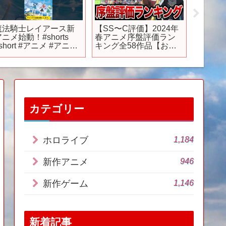
魔法騎士レイアース新
【SS〜C評価】2024年
「おそ
ニメ始動！#shorts
春アニメ序盤評価ラン
ニメ解
short #アニメ #アニメ
キング全58作品【おす
化 #レイアース #魔法
すめアニメ】【響け！
ユーフォニアム3期/転ス
ラ3期/魔法科高校の劣等
生3期/無職転生2期/この
すば3期/夜のクラゲは泳
げない】
カテゴリー
1,184
ホロライブ
946
新作アニメ
1,146
新作ゲーム
新着記事