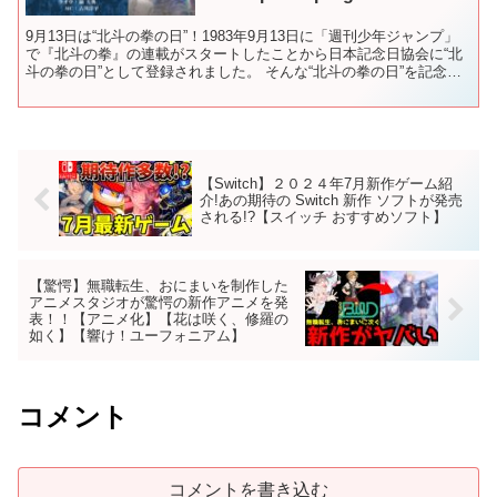
9月13日は“北斗の拳の日”！1983年9月13日に「週刊少年ジャンプ」
で『北斗の拳』の連載がスタートしたことから日本記念日協会に“北
斗の拳の日”として登録されました。 そんな“北斗の拳の日”を記念し
た特別番組【『北斗の拳』の日だよ!! 四...
【Switch】２０２４年7月新作ゲーム紹
介!あの期待の Switch 新作 ソフトが発売
される!?【スイッチ おすすめソフト】
【驚愕】無職転生、おにまいを制作した
アニメスタジオが驚愕の新作アニメを発
表！！【アニメ化】【花は咲く、修羅の
如く】【響け！ユーフォニアム】
コメント
コメントを書き込む