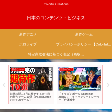
Colorful Creations
日本のコンテンツ・ビジネス
新作アニメ
新作ゲーム
ホロライブ
プライバシーポリシー 【Colorful Creation】
特定商取引法に基づく表記（商取引に関する開示）
新作ゲーム
新作ゲーム
新
が
前代未聞…3月に発売する大注目
「ドラゴンボール Sparking!
ソ
】
の新作ゲーム10選【PS4|5/Switch
ZERO」 – キャラクタートレーラ
チ
おすすめゲーム】
ー「合体戦士」
[N
イン