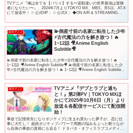
TVアニメ『俺は全てを【パリイ】する〜逆勘違いの世界最強は冒険
者になりたい〜』、2024年7月よりTOKYO MX、MBS、BS11、AT-X
にて放送中！ ▷公式HP： ▷公式X： ◆ON AIR & STREAMING
2024年7月より...
💫倒産寸前の名家に転生した少年
新作アニメ
⚡古代魔法の力を解き放つ！🔥
1~12話 🎥Anime English
Subtitle🎥
💫倒産寸前の名家に転生した少年⚡古代魔法の力を解き放つ！🔥
1~12話 🎥Anime English Subtitle🎥 💫倒産寸前の名家に転生した少
年⚡古代魔法の力を解き放つ！🔥 1~12話 🎥Anime English Subtitle...
TVアニメ『デブとラブと過ち
新作アニメ
と！』第2弾PV｜TOKYO MXほ
かにて2025年10月6日（月）より
放送＆各配信サービスにて配信開
始！
事故で記憶喪失になりポジティブに生まれ変わった夢子が、恋に仕
事に大忙し！ 超絶ポジティブパワーで周囲の悩みをぶった斬りなが
ら自身の事故の真相にも迫る！ ドタバタ・オフィスラブコメディー