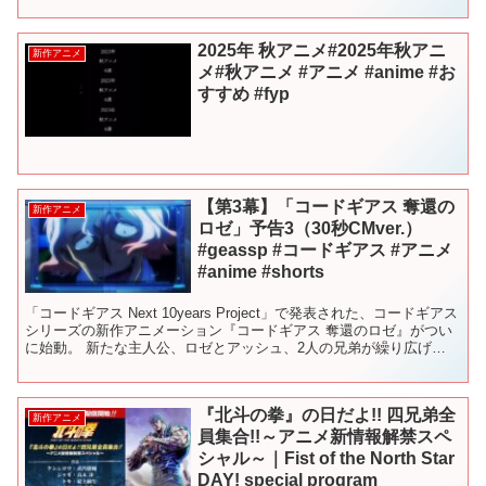
『#デブとラブと過ちと！』 TVアニメは、TOKYO M...
2025年 秋アニメ#2025年秋アニ
新作アニメ
メ#秋アニメ #アニメ #anime #お
すすめ #fyp
【第3幕】「コードギアス 奪還の
新作アニメ
ロゼ」予告3（30秒CMver.）
#geassp #コードギアス #アニメ
#anime #shorts
「コードギアス Next 10years Project」で発表された、コードギアス
シリーズの新作アニメーション『コードギアス 奪還のロゼ』がつい
に始動。 新たな主人公、ロゼとアッシュ、2人の兄弟が繰り広げ
る“奪還”の物語が、新時代を切り開...
『北斗の拳』の日だよ!! 四兄弟全
新作アニメ
員集合!!～アニメ新情報解禁スペ
シャル～｜Fist of the North Star
DAY! special program