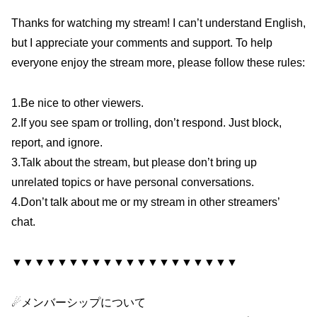
Thanks for watching my stream! I can’t understand English,
but I appreciate your comments and support. To help
everyone enjoy the stream more, please follow these rules:
1.Be nice to other viewers.
2.If you see spam or trolling, don’t respond. Just block,
report, and ignore.
3.Talk about the stream, but please don’t bring up
unrelated topics or have personal conversations.
4.Don’t talk about me or my stream in other streamers’
chat.
▼▼▼▼▼▼▼▼▼▼▼▼▼▼▼▼▼▼▼▼
☄メンバーシップについて