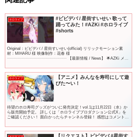
#ビビデバ / 星街すいせい 歌って
ホロライブ
踊ってみた！#AZKi #ホロライブ
#shorts
Original：ビビデバ / 星街すいせい(official) リリックモーション素
材：MIHARU 様 映像制作：花春 様
┈┈┈┈┈┈┈┈┈┈┈┈┈┈┈ 【最新情報 / News】 🌟AZKi メジ
ャー1stアルバム「Route If...
【アニメ】みんなを寿司にして遊
ホロライブ
びた〜い！
待望のホロ寿司グッズがついに発売決定！vol.1は11月22日（水）か
ら販売開始予定。 詳しくは「ホロライブプロダクション公式X」を
ご確認ください！ 面白かったらチャンネル登録！ 感想はコメントか
#ホロぐら でツイート！ ▶︎ホロのぐらふ...
【リクエスト】ビビデバ #星街す
ホロライブ