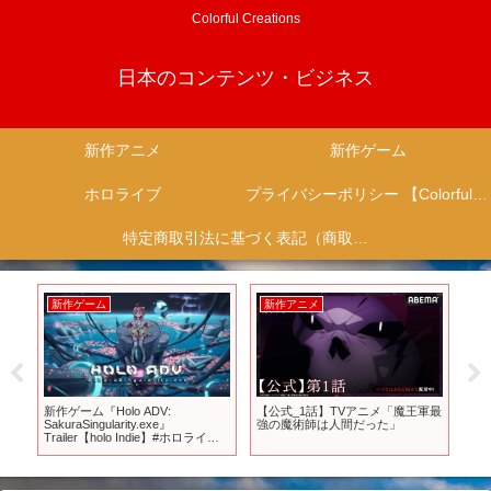
Colorful Creations
日本のコンテンツ・ビジネス
新作アニメ
新作ゲーム
ホロライブ
プライバシーポリシー 【Colorful Creation】
特定商取引法に基づく表記（商取引に関する開示）
新作ゲーム
新作アニメ
新
瓶の
新作ゲーム『Holo ADV:
【公式_1話】TVアニメ「魔王軍最
「
より
SakuraSingularity.exe』
強の魔術師は人間だった」
報解
Trailer【holo Indie】#ホロライブ #
僕
ホロインディー #steam