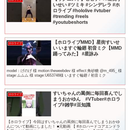
いせい #ツミキ #シンデレラ #ホ
ロライブ #hololive #vtuber
#trending #reels
#youtubeshorts
【ホロライブMMD】星街すいせ
ホロライブ
い いますぐ輪廻 初音ミク【MMD
踊ってみた】 #星詠み
model：げのげ 様 motion:theweebdev 様 effect:角砂糖 @m_495_ 様
stage:ムムム 様 stage:U653748様 いますぐ輪廻 / 初音ミク
すいちゃんの罵倒に毎回喜んでし
ホロライブ
まうおかゆん #VTuber#ホロラ
イブ#雑学#豆知識
【ホロライブ】今回はすいちゃんの罵倒に毎回喜んでしまうおかゆ
んについて動画にしました！ ■元動画 【 #ホロハードコアエンドラ