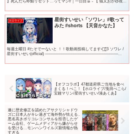
】死んだら即鯖リセット…ってマジ⁉｜一日目🍙ˊ˗ 【 猫又おかゆ視
点】 使用音源：OtoLogic 使用音源：効...
星街すいせい「ソワレ」#歌って
ホロライブ
みた #shorts 【天音かなた】
毎週土曜日 #たそでーないと ！！歌動画投稿してます=͟͟͞͞ (¦3 ソワレ /
星街すいせい(official) -------------------------------------------------------------...
【オフコラボ】47都道府県ご当地を食べ
まくる！ぺこ！【ホロライブ/兎田ぺこら/
宝鐘マリン/星街すいせい/湊あくあ】
遂に歴史修正を認めたアサクリシャドウ
ズに日本人がキレ過ぎて海外勢が怯える..
悪名高きポリコレコンサルを拒否したゲ
ーム会社、ゲームメディアから嫌がらせ
を受ける…モンハンワイルズ新情報が熱
すぎる