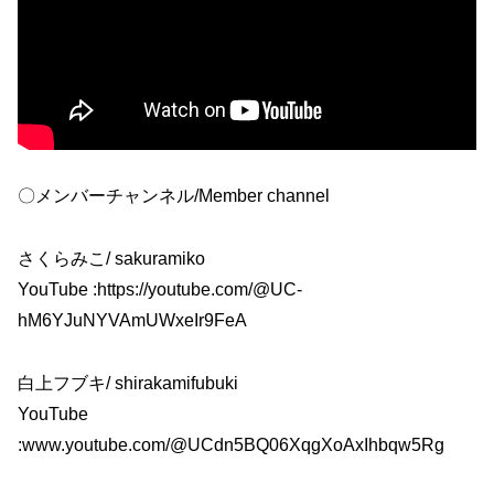
〇メンバーチャンネル/Member channel
さくらみこ/ sakuramiko
YouTube :https://youtube.com/@UC-
hM6YJuNYVAmUWxeIr9FeA
白上フブキ/ shirakamifubuki
YouTube
:www.youtube.com/@UCdn5BQ06XqgXoAxIhbqw5Rg