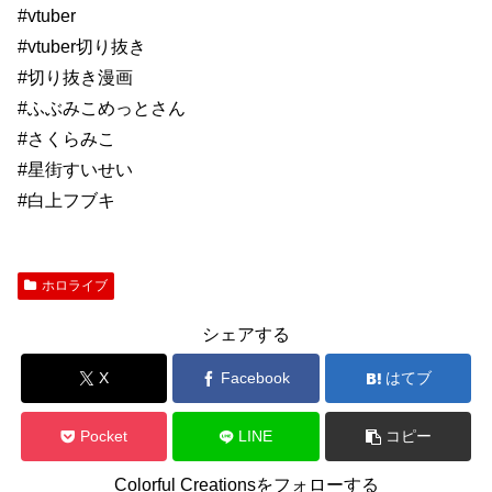
#vtuber
#vtuber切り抜き
#切り抜き漫画
#ふぶみこめっとさん
#さくらみこ
#星街すいせい
#白上フブキ
ホロライブ
シェアする
X
Facebook
はてブ
Pocket
LINE
コピー
Colorful Creationsをフォローする