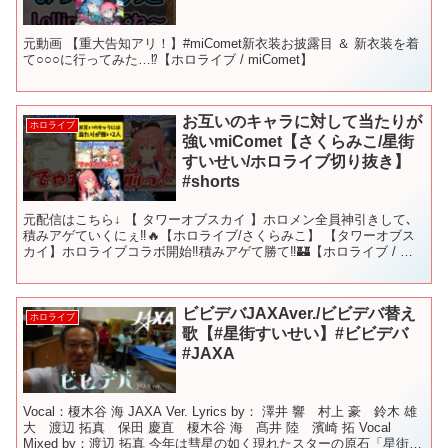
元動画 【重大告知アリ！】#miComet新衣装お披露目 ＆ 新衣装を着
て○○○に行ってみた…⁉【ホロライブ / miComet】
お互いのキャラに対して当たりが
ホロライブ
強いmiComet【さくらみこ/星街
すいせい/ホロライブ切り抜き】
#shorts
元配信はこちら↓ 【 タワーオブスカイ 】ホロメン全員神引きして､
積みアゲていくにぇ‼🔥【ホロライブ/さくらみこ】 【タワーオブス
カイ】ホロライブコラボ開始‼積みアゲて勝て‼🏰【ホロライブ / 星
街すいせい】 #さくらみこ #星街すいせい ...
ビビデバJAXAver./ビビデバ替え
ホロライブ
歌【#星街すいせい】#ビビデバ
#JAXA
Vocal：榎木谷 海 JAXA Ver. Lyrics by： 澤井 響 村上 豪 鈴木 雄
大 渡辺 拓真 保田 慶直 榎木谷 海 髙井 陸 濱崎 拓 Vocal
Mixed by：渡辺 拓真 今年は彗星の如く現れたスターの原石「星街す