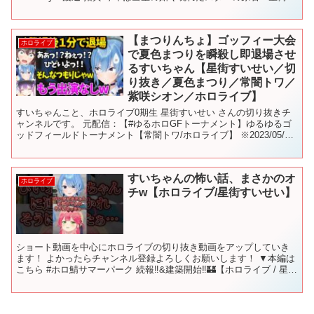
い...
【まつりんちょ】ゴッフィー大会
ホロライブ
で夏色まつりを瞬殺し即退場させ
るすいちゃん【星街すいせい／切
り抜き／夏色まつり／常闇トワ／
紫咲シオン／ホロライブ】
すいちゃんこと、ホロライブ0期生 星街すいせい さんの切り抜きチ
ャンネルです。 元配信：【#ゆるホロGFトーナメント】ゆるゆるゴ
ッドフィールドトーナメント【常闇トワ/ホロライブ】 ※2023/05/19
の配信の切り抜きです すいちゃんのチャ...
すいちゃんの怖い話、まさかのオ
ホロライブ
チw【ホロライブ/星街すいせい】
ショート動画を中心にホロライブの切り抜き動画をアップしていき
ます！ よかったらチャンネル登録よろしくお願いします！ ▼本編は
こちら #ホロ鯖サマーパーク 続報‼&建築開始‼🏰【ホロライブ / 星街
すいせい】 ▼チャンネル登録 ※当チャンネル...