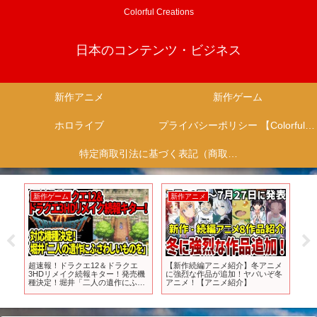
Colorful Creations
日本のコンテンツ・ビジネス
新作アニメ
新作ゲーム
ホロライブ
プライバシーポリシー 【Colorful Creation】
特定商取引法に基づく表記（商取引に関する開示）
新作ゲーム
新作アニメ
新
はオ
超速報！ドラクエ12＆ドラクエ
【新作続編アニメ紹介】冬アニメ
TV
こ
3HDリメイク続報キター！発売機
に強烈な作品が追加！ヤバいぞ冬
｜ 
ー
種決定！堀井「二人の遺作にふさ
アニメ！【アニメ紹介】
ゲ
わしいものを」