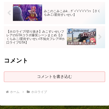
みこのこみこみk…ｳﾞｨ”ｨ”ｨ”ｨ”ｨ”ﾝｯ【さく
らみこ/星街すいせい】
【ホロライブ/切り抜き】みこすいせいフ
レアのGTAコラボ爆笑シーンまとめ【さ
くらみこ/星街すいせい/不知火フレア/#ホ
口ライブGTA】
コメント
コメントを書き込む
ホーム
ホロライブ