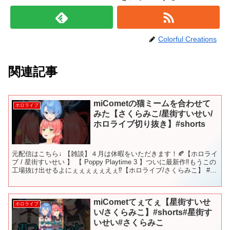
Colorful Creations
関連記事
miCometの猫ミームを合わせて
ホロライブ
みた【さくらみこ/星街すいせい/
ホロライブ切り抜き】#shorts
元配信はこちら↓ 【雑談】４月は休暇をいただきます！🍂【ホロライ
ブ / 星街すいせい 】 【 Poppy Playtime 3 】ついに最新作‼もうこの
工場抜け出せるよにぇぇぇぇぇえぇ⁉【ホロライブ/さくらみこ】 #さ
くらみこ #星街すいせ...
miCometてぇてぇ【星街すいせ
ホロライブ
い/さくらみこ】#shorts#星街す
いせい#さくらみこ