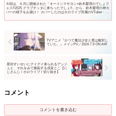
今回は、６月に開催された「オーイシマサヨシ×鈴木愛理のでしょフ
ェス!!2025 クラブチッタに来ちったでしょ!!」から、鈴木愛理の神カ
バーの様子をお届け！ カバーしたのはホロライブ所属のVTuber・星
街すいせいの『Stellar Stel...
TVアニメ『かつて魔法少女と悪は敵対し
ていた。』メインPV／2024.7.9 ON AIR
星街すいせいにグイグイ来られるアンジ
ュと、それをみて嫉妬する戌亥とこ【に
じさんじ / ホロライブ / 切り抜き】
コメント
コメントを書き込む