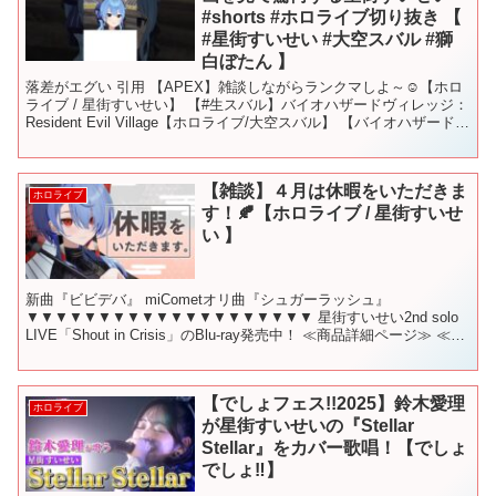
#shorts #ホロライブ切り抜き 【
#星街すいせい #大空スバル #獅
白ぼたん 】
落差がエグい 引用 【APEX】雑談しながらランクマしよ～☺【ホロ
ライブ / 星街すいせい】 【#生スバル】バイオハザードヴィレッジ：
Resident Evil Village【ホロライブ/大空スバル】 【バイオハザードヴ
ィレッジ】#02 ...
【雑談】４月は休暇をいただきま
ホロライブ
す！🍂【ホロライブ / 星街すいせ
い 】
新曲『ビビデバ』 miCometオリ曲『シュガーラッシュ』
▼▼▼▼▼▼▼▼▼▼▼▼▼▼▼▼▼▼▼▼ 星街すいせい2nd solo
LIVE「Shout in Crisis」のBlu-ray発売中！ ≪商品詳細ページ≫ ≪星
街すいせい全力応...
【でしょフェス!!2025】鈴木愛理
ホロライブ
が星街すいせいの『Stellar
Stellar』をカバー歌唱！【でしょ
でしょ‼】