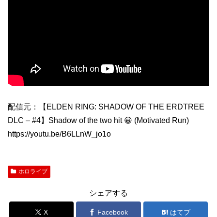
配信元：【ELDEN RING: SHADOW OF THE ERDTREE
DLC – #4】Shadow of the two hit 😀 (Motivated Run)
https://youtu.be/B6LLnW_jo1o
ホロライブ
シェアする
X
Facebook
はてブ