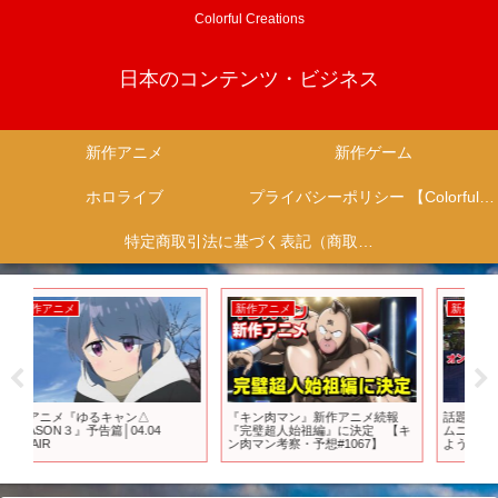
Colorful Creations
日本のコンテンツ・ビジネス
新作アニメ
新作ゲーム
ホロライブ
プライバシーポリシー 【Colorful Creation】
特定商取引法に基づく表記（商取引に関する開示）
新作アニメ
新作ゲーム
新
『キン肉マン』新作アニメ続報
話題の新作ゲームや体験版をゲー
【ド
『完璧超人始祖編』に決定 【キ
ムニュースと合わせてチェックし
ア
ン肉マン考察・予想#1067】
よう!!
ャ
を