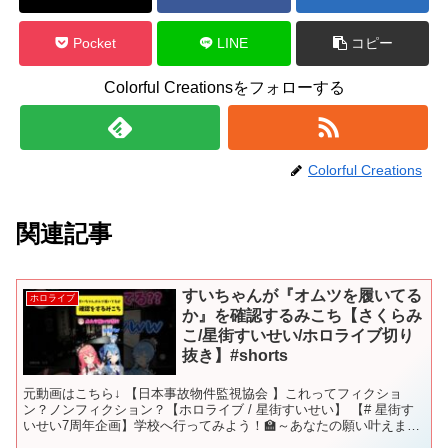
Pocket
LINE
コピー
Colorful Creationsをフォローする
Colorful Creations
関連記事
すいちゃんが『オムツを履いてる
ホロライブ
か』を確認するみこち【さくらみ
こ/星街すいせい/ホロライブ切り
抜き】#shorts
元動画はこちら↓ 【日本事故物件監視協会 】これってフィクショ
ン？ノンフィクション？【ホロライブ / 星街すいせい】 【# 星街す
いせい7周年企画】学校へ行ってみよう！🏫～あなたの願い叶えます
✨～【ホロライブ / 星街すいせい】 【VRCh...