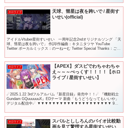
天球、彗星は夜を跨いで / 星街す
ホロライブ
いせい(official)
アイドルVtuber星街すいせい 一周年記念2ndオリジナルソング 「天
球、彗星は夜を跨いで」 作詞/作編曲：キタニタツヤ YouTube
Twitter ボーカルミックス：のーねーむ Twitter Special Thanks：ごず
T...
【APEX】ダスピでわちゃわちゃ
ホロライブ
え～～～ぺっくす！！！！【ホロ
ライブ / 星街すいせい】
☄2025.1.22 3rdフルアルバム『新星目録』発売中！！☄ 『機動戦士
Gundam GQuuuuuuX』EDテーマ 新曲「もうどうなってもいいや」
デジタル配信中☄ ▼▼▼▼▼▼▼▼▼▼▼▼▼▼▼▼▼▼▼▼ 9月
11日 22時から！ こ...
スバルとししろんのバイオ比較動
ホロライブ
画を見て驚愕する星街すいせい