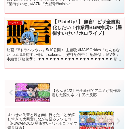
#星街すいせい#AZKiI#火威青#hololive
【 PlateUp! 】 無言‼ ピザ全自動
ホロライブ
化したい！作業用BGM推奨✨【星
街すいせい / ホロライブ】
映画『#トラペジウム』5/10公開！ 主題歌 #MAISONdes「なんもな
い feat. #星街すいせい , sakuma.」好評配信中！ 配信🎧： MV🎥：
本編冒頭映像🎥： ▼▼▼▼▼▼▼▼▼▼▼▼▼▼▼▼▼▼▼▼ 新曲
『ビビデバ』 ...
【らんま1/2】完全新作的アニメが制作決
定した際のネット民の反応
すいせい先輩と焼き肉に行けたことが嬉
しすぎて大興奮しながら語るフワモコ
【FUWAMOCO 星街すいせい ホロライブ
切り抜き】