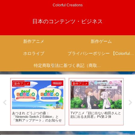
Colorful Creations
日本のコンテンツ・ビジネス
新作アニメ
新作ゲーム
ホロライブ
プライバシーポリシー 【Colorful Creation】
特定商取引法に基づく表記（商取引に関する開示）
新作アニメ
新作アニメ
新
』
あつまれ どうぶつの森：
TVアニメ『顔に出ない柏田さんと
【
ゲー
「Nintendo Switch 2 Edition」と
顔に出る太田君』PV第２弾
作
スタ
「無料アップデート」のお知らせ
ジ
【S