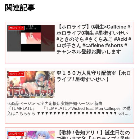
関連記事
【ホロライブ】0期生×Caffeine #
ホロライブ
ホロライブ0期生 #星街すいせい
#ときのそら #さくらみこ #Azki #
ロボ子さん #caffeine #shorts #
チャンネル登録お願いします
🎊１５０万人見守り配信🎊【ホロ
ホロライブ
ライブ / 星街すいせい 】
≪商品ページ≫ ≪全力応援店実施告知ページ≫ 新曲
『TEMPLATE』 『TEMPLATE／Wicked feat. Mori Calliope』の購
入はこちらから ▼▼▼▼▼▼▼▼▼▼▼▼▼▼▼▼▼▼▼▼ 6月16
日 🕚 21時から！ ...
【歌枠 / 告知アリ！】誕生日なの
ホロライブ
で歌います🎤【ホロライブ / 星街