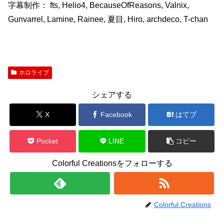
字幕制作： fts, Helio4, BecauseOfReasons, Valnix,
Gunvarrel, Lamine, Rainee, 夏目, Hiro, archdeco, T-chan
ホロライブ
シェアする
X
Facebook
はてブ
Pocket
LINE
コピー
Colorful Creationsをフォローする
Colorful Creations