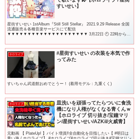
すいせい】
星街すいせい 1stAlbum『Still Still Stellar』 2021.9.29 Release 全国
流通販売＆各種音楽サービスにて配信
▼▼▼▼▼▼▼▼▼▼▼▼▼▼▼▼▼▼▼▼ 3月22日 🕙 22時から！
この放送のことを呟...
#星街すいせい の衣装を本気で作
ホロライブ
ってみた
すいちゃん武道館おめでとうー！ (着用モデル：九重くく)
皿洗いを頑張ってたらついに食洗
ホロライブ
機になり人権がなくなる青くんｗ
【ホロライブ 切り抜き/宝鐘マリ
ン/星街すいせい/AZKiI/火威青】
元動画 【 PlateUp! 】バイト増員‼全自動化を目指したい【 #明日は
青い海 / ホロライブ】 #ホロライブ#ホロライブ切り抜き#宝鐘マリン