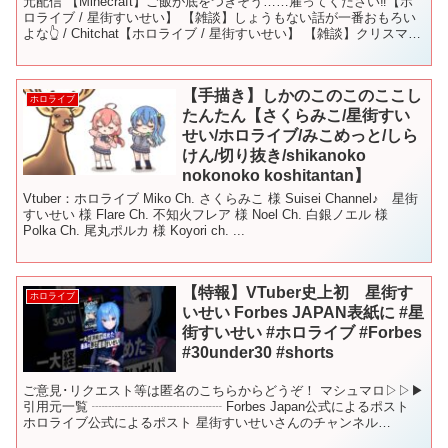
元配信 【Minecraft】ご飯が底をつきそう……雇ってください‼【ホ
ロライブ / 星街すいせい】 【雑談】しょうもない話が一番おもろい
よな👆 / Chitchat【ホロライブ / 星街すいせい】 【雑談】クリスマス
衣装を与えられた🎄【ホ...
【手描き】しかのこのこのここし
ホロライブ
たんたん【さくらみこ/星街すい
せい/ホロライブ/みこめっと/しら
けん/切り抜き/shikanoko
nokonoko koshitantan】
Vtuber：ホロライブ Miko Ch. さくらみこ 様 Suisei Channel♪ 星街
すいせい 様 Flare Ch. 不知火フレア 様 Noel Ch. 白銀ノエル 様
Polka Ch. 尾丸ポルカ 様 Koyori ch. ...
【特報】VTuber史上初 星街す
ホロライブ
いせい Forbes JAPAN表紙に #星
街すいせい #ホロライブ #Forbes
#30under30 #shorts
ご意見･リクエスト等は匿名のこちらからどうぞ！ マシュマロ▷▷▶︎
引用元一覧 ┈┈┈┈┈┈┈┈┈┈ Forbes Japan公式によるポスト
ホロライブ公式によるポスト 星街すいせいさんのチャンネル
▷▶▷@HoshimachiSuise...