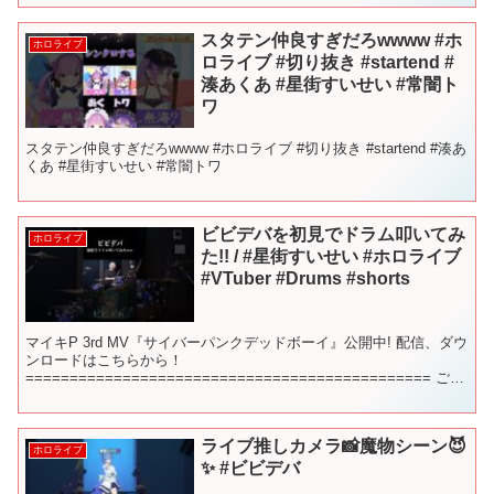
スタテン仲良すぎだろwwww #ホ
ホロライブ
ロライブ #切り抜き #startend #
湊あくあ #星街すいせい #常闇ト
ワ
スタテン仲良すぎだろwwww #ホロライブ #切り抜き #startend #湊あ
くあ #星街すいせい #常闇トワ
ビビデバを初見でドラム叩いてみ
ホロライブ
た!! / #星街すいせい #ホロライブ
#VTuber #Drums #shorts
マイキP 3rd MV『サイバーパンクデッドボーイ』公開中! 配信、ダウ
ンロードはこちらから！
============================================== ご本
家様： ===================...
ライブ推しカメラ📸魔物シーン😈
ホロライブ
✨ #ビビデバ