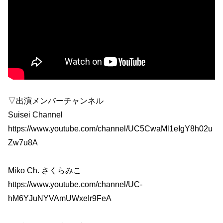
▽出演メンバーチャンネル
Suisei Channel
https://www.youtube.com/channel/UC5CwaMl1eIgY8h02u
Zw7u8A
Miko Ch. さくらみこ
https://www.youtube.com/channel/UC-
hM6YJuNYVAmUWxeIr9FeA