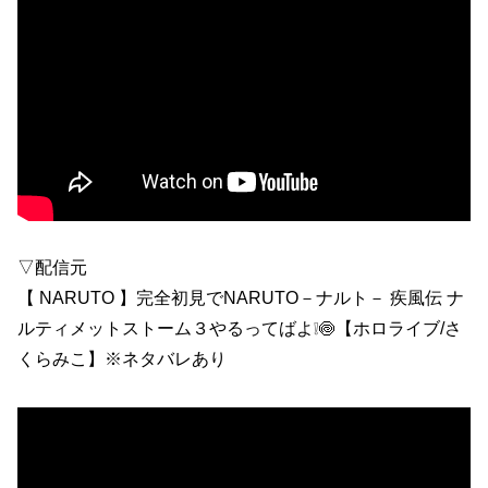
▽配信元
【 NARUTO 】完全初見でNARUTO－ナルト－ 疾風伝 ナ
ルティメットストーム３やるってばよ❕🍥【ホロライブ/さ
くらみこ】※ネタバレあり