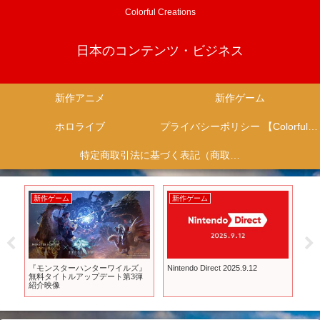
Colorful Creations
日本のコンテンツ・ビジネス
新作アニメ
新作ゲーム
ホロライブ
プライバシーポリシー 【Colorful Creation】
特定商取引法に基づく表記（商取引に関する開示）
新作ゲーム
新作ゲーム
新
予告
『モンスターハンターワイルズ』
Nintendo Direct 2025.9.12
T
無料タイトルアップデート第3弾
をす
紹介映像
生
思