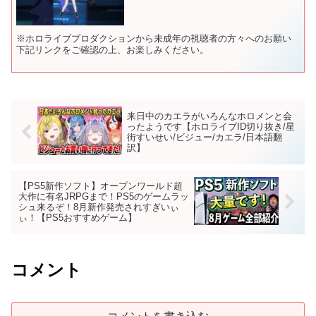
※ホロライブプロダクションから未成年の視聴者の方々へのお願い
下記リンクをご確認の上、お楽しみください。
来日中のカエラがいろんなホロメンと会
ったようです【ホロライブID切り抜き/星
街すいせい/ビジュー/カエラ/日本語翻
訳】
【PS5新作ソフト】オープンワールド超
大作に有名JRPGまで！PS5のゲームラッ
シュ来るぞ！8月新作発売されすぎいぃ
ぃ！【PS5おすすめゲーム】
コメント