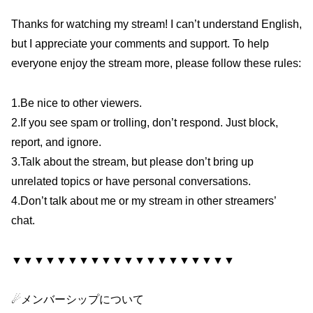
Thanks for watching my stream! I can’t understand English,
but I appreciate your comments and support. To help
everyone enjoy the stream more, please follow these rules:
1.Be nice to other viewers.
2.If you see spam or trolling, don’t respond. Just block,
report, and ignore.
3.Talk about the stream, but please don’t bring up
unrelated topics or have personal conversations.
4.Don’t talk about me or my stream in other streamers’
chat.
▼▼▼▼▼▼▼▼▼▼▼▼▼▼▼▼▼▼▼▼
☄メンバーシップについて