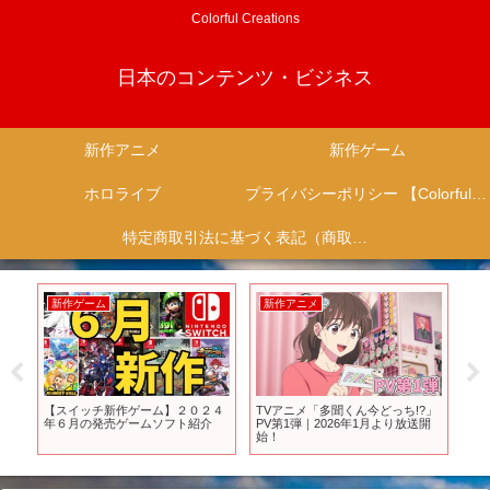
Colorful Creations
日本のコンテンツ・ビジネス
新作アニメ
新作ゲーム
ホロライブ
プライバシーポリシー 【Colorful Creation】
特定商取引法に基づく表記（商取引に関する開示）
新作ゲーム
新作アニメ
新
影
【スイッチ新作ゲーム】２０２４
TVアニメ「多聞くん今どっち!?」
まさ
ョ
年６月の発売ゲームソフト紹介
PV第1弾｜2026年1月より放送開
の期待
ーバ
始！
PS4
信