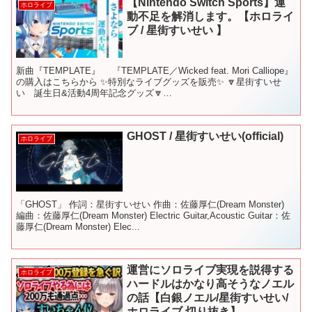
【Nintendo Switch Sports】運
ホロライブ
動不足を解消します。【ホロライ
ブ / 星街すいせい 】
新曲『TEMPLATE』 『TEMPLATE／Wicked feat. Mori Calliope』
の購入はこちらから ✨特別なライブグッズを販売✨ 🔽星街すいせ
い 誕生日&活動4周年記念グッズ🔽
▼▼▼▼▼▼▼▼▼▼▼▼▼▼▼▼▼▼▼▼...
GHOST / 星街すいせい(official)
ホロライブ
「GHOST」 作詞：星街すいせい 作曲：佐藤厚仁(Dream Monster)
編曲：佐藤厚仁(Dream Monster) Electric Guitar,Acoustic Guitar：佐
藤厚仁(Dream Monster) Elec...
運営にソロライブ実現を説得する
ホロライブ
ハードルはかなり高そうなノエル
の話【白銀ノエル/星街すいせい/
ホロライブ 切り抜き】