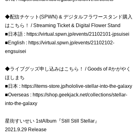
◆配信チケット(SPWN) & デジタルフラワースタンド購入
はこちら！ / Streaming Ticket & Digital Flower Stand
■日本語 : https://virtual.spwn.jp/events/21102101-jpsuisei
■English : https://virtual.spwn.jp/events/21102102-
engsuisei
◆ライブグッズ申し込みはこちら！ / Goods of #かがやく
ほしまち
■日本 : https://items-store.jp/hololive-stellar-into-the-galaxy
■Overseas : https://shop.geekjack.net/collections/stellar-
into-the-galaxy
星街すいせい 1stAlbum『Still Still Stellar』
2021.9.29 Release