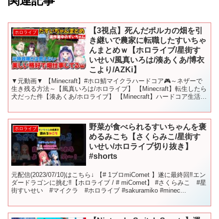
関連記事
【3視点】死んだポルカの畑を引
ホロライブ
き継いで農家に転職したすいちゃ
んまとめｗ【ホロライブ/星街す
いせい/風真いろは/湊あくあ/博衣
こより/AZKi】
▼元動画▼ 【Minecraft】#ホロ鯖マイクラハードコア🎮～ネザーで
生き残る方法～【風真いろは/ホロライブ】 【Minecraft】転生したら
犬だった件【湊あくあ/ホロライブ】 【Minecraft】ハードコア生活4
日目！残機ゼロ。もう...
野菜が食べられるすいちゃんを褒
ホロライブ
めるみこち【さくらみこ/星街す
いせい/ホロライブ切り抜き】
#shorts
元配信(2023/07/10)はこちら↓ 【# 1ブロmiComet 】遂に最終回‼エン
ダードラゴンに挑む‼【ホロライブ / # miComet】 #さくらみこ #星
街すいせい #マイクラ #ホロライブ #sakuramiko #minec...