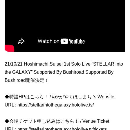
21/10/21 Hoshimachi Suisei 1st Solo Live “STELLAR into
the GALAXY” Supported By Bushiroad Supported By
Bushiroad開催決定！
◆特設HPはこちら！ / #かがやくほしまち ‘s Website
URL : https://stellarintothegalaxy.hololive.tv/
◆会場チケット申し込みはこちら！ / Venue Ticket
URL : https://stellarintothegalaxy.hololive.tv/tickets