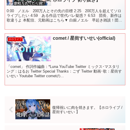
0:00 ノエル 200万人とその先の目標 2:25 200万人を超えてソロ
ライブしたい 4:59 ある作品で世代バレ疑惑？ 6:53 団長、新作は
歌違うよ 本配信、元動画はこちら▼ 白銀ノエル 早起き雑談！団員
さんに行ってらっしゃいを言い...
comet / 星街すいせい(official)
ホロライブ
「comet」 作詞作編曲：*Luna YouTube Twitter ミックス･マスタリ
ング：はるお Twitter Special Thanks：ごず Twitter 動画･歌：星街す
いせい Youtube Twitter cometの...
復帰祝いに肉を焼きます。【ホロライブ /
星街すいせい 】