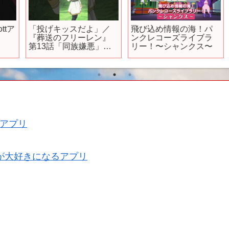
ア
「投げキッスだよ」／
飛び込め情報の海！パ
【
『葬送のフリーレン』
ンクレコーズライブラ
第13話「同族嫌悪」よ
リー！〜シャンクス〜
り
アプリ
が大好きになるアプリ