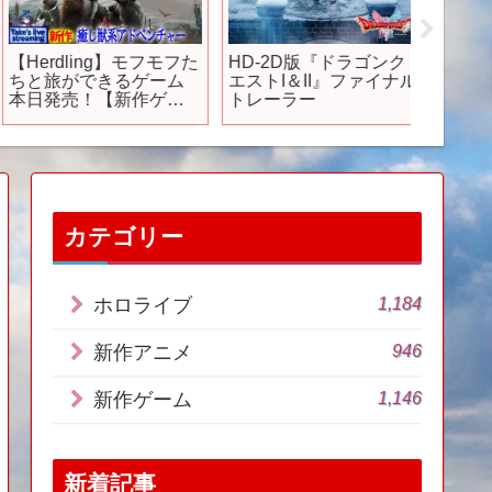
Herdling】モフモフた
HD-2D版『ドラゴンク
色んな
ちと旅ができるゲーム
エストI＆II』ファイナル
ってし
本日発売！【新作ゲー
トレーラー
バかっ
ム・すぐやる配信】
容なが
別化さ
なれる
あるか
トナイ
カテゴリー
1,184
ホロライブ
946
新作アニメ
1,146
新作ゲーム
新着記事