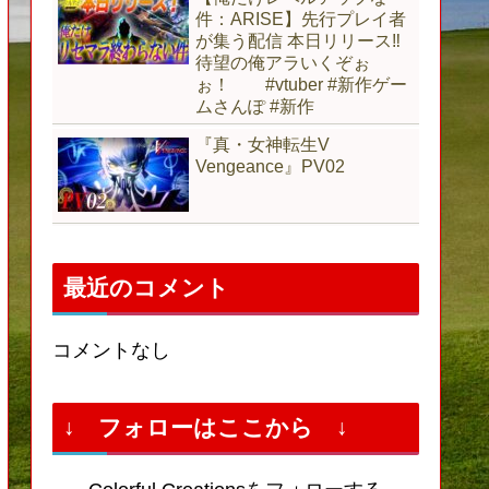
件：ARISE】先行プレイ者
が集う配信 本日リリース‼️
待望の俺アラいくぞぉ
ぉ！ #vtuber #新作ゲー
ムさんぽ #新作
『真・女神転生V
Vengeance』PV02
最近のコメント
コメントなし
↓ フォローはここから ↓