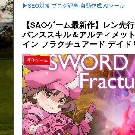
▶SEO対策 ブログ記事 自動作成 AIツール
【SAOゲーム最新作】レン先
バンススキル＆アルティメッ
イン フラクチュアード デイドリ
新作ゲーム