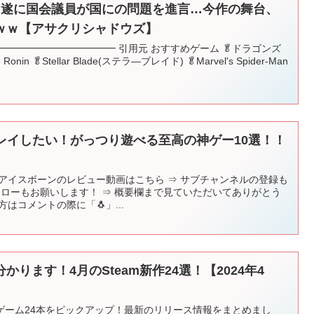
む…遂に国会議員が国にの問題を進言…今作の舞台、
ｗｗ【アサクリシャドウズ】
━━━━━━━━━━━━ 引用元 おすすめゲーム 🥬ドラゴンズ
Ronin 🥬Stellar Blade(ステラ―ブレイド) 🥬Marvel's Spider-Man
そプレイしたい！がっつり遊べる至高の神ゲー10選！！
】
アイスボーンのレビュー動画はこちら ⇒ サブチャンネルの登録も
erフォローもお願いします！ ⇒ 概要欄まで見ていただいてありがとう
はコメントの際に「🐧」...
ります！4月のSteam新作24選！【2024年4
作ゲーム24本をピックアップ！最新のリリース情報をまとめまし