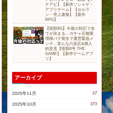
ナアビ】【新作ソシャゲ・
アプリゲーム】【セルラ
ン・売上速報】【新作
RPG】
【怪獣8G】今後の対応で全
てが決まる…ガチャ石無限
増殖バグ発生で運営緊急メ
ンテ…皆んなの反応&個人
的意見【怪獣8号 THE
GAME】【新作ゲームアプ
リ】
アーカイブ
27
2025年11月
373
2025年10月