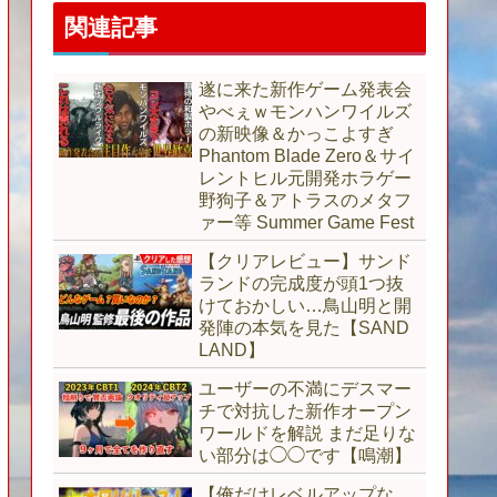
関連記事
遂に来た新作ゲーム発表会
やべぇｗモンハンワイルズ
の新映像＆かっこよすぎ
Phantom Blade Zero＆サイ
レントヒル元開発ホラゲー
野狗子＆アトラスのメタフ
ァー等 Summer Game Fest
【クリアレビュー】サンド
ランドの完成度が頭1つ抜
けておかしい…鳥山明と開
発陣の本気を見た【SAND
LAND】
ユーザーの不満にデスマー
チで対抗した新作オープン
ワールドを解説 まだ足りな
い部分は◯◯です【鳴潮】
【俺だけレベルアップな