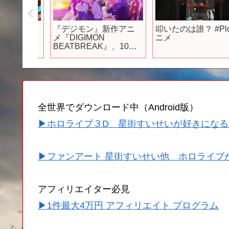
』最新
『デジモン』新作アニ
叩いたのは誰？ #Plott
ame
メ『DIGIMON
ニメ
ng”がヤバ
BEATBREAK』、10・5
放送開始決定でメイン
ビジュアル・PV公開
追加キャストに黒沢と
もよら6人
全世界でダウンロード中（Android版）
▶ホロライブ３D 星街すいせいが好きになる
▶ファンアート 星街すいせい他 ホロライブ
アフィリエイター必見
▶1件最大4万円 アフィリエイト プログラム