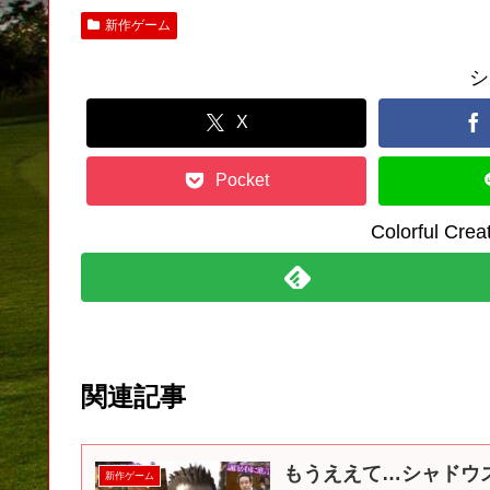
新作ゲーム
シ
X
Pocket
Colorful C
関連記事
もうええて…シャドウ
新作ゲーム