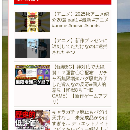
【アニメ】2025秋アニメ紹
介20選 part1 #最新 #アニメ
#anime #music #shorts
【アニメ】新作プレゼンに
遅刻してただけなのに逮捕
されたやつ
【怪獣8G】神対応で大絶
賛！？運営〇〇配布…ガチ
ャ石無限増殖バグ騒動終了
した皆んなの反応&個人的
意見【怪獣8号 THE
GAME】【新作ゲームアプ
リ】
キャラガチャ廃止もバグは
天井なし…未完成品がやば
すぎる… デュエットナイト
アビスをレビュー解説【デ