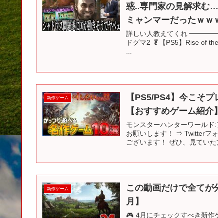
惑..専門家の見解求
ミャンマーだったｗｗ
詳しい人教えてくれ ━━━━
ドグマ2 🥬【PS5】Rise of the 
...
【PS5/PS4】今こ
新作ゲーム
【おすすめゲーム紹介
モンスターハンターワールド:
お願いします！ ⇒ Twitt
ございます！ ぜひ、見ていた方
この動画だけで全てが分か
新作ゲーム
月】
🎮 4月にチェックすべき新