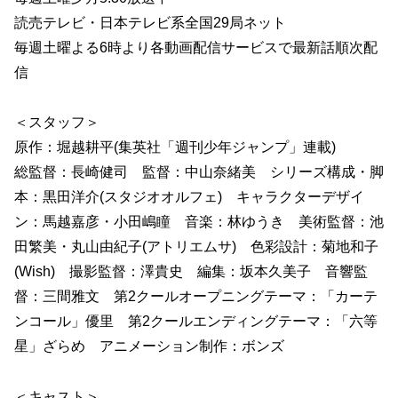
読売テレビ・日本テレビ系全国29局ネット
毎週土曜よる6時より各動画配信サービスで最新話順次配
信
＜スタッフ＞
原作：堀越耕平(集英社「週刊少年ジャンプ」連載)
総監督：長崎健司 監督：中山奈緒美 シリーズ構成・脚
本：黒田洋介(スタジオオルフェ) キャラクターデザイ
ン：馬越嘉彦・小田嶋瞳 音楽：林ゆうき 美術監督：池
田繁美・丸山由紀子(アトリエムサ) 色彩設計：菊地和子
(Wish) 撮影監督：澤貴史 編集：坂本久美子 音響監
督：三間雅文 第2クールオープニングテーマ：「カーテ
ンコール」優里 第2クールエンディングテーマ：「六等
星」ざらめ アニメーション制作：ボンズ
＜キャスト＞