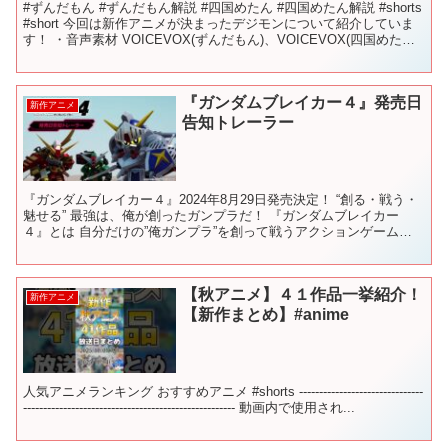
#ずんだもん #ずんだもん解説 #四国めたん #四国めたん解説 #shorts
#short 今回は新作アニメが決まったデジモンについて紹介していま
す！ ・音声素材 VOICEVOX(ずんだもん)、VOICEVOX(四国めたん)
・立ち絵素...
『ガンダムブレイカー４』発売日
新作アニメ
告知トレーラー
『ガンダムブレイカー４』2024年8月29日発売決定！ “創る・戦う・
魅せる” 最強は、俺が創ったガンプラだ！ 『ガンダムブレイカー
４』とは 自分だけの”俺ガンプラ”を創って戦うアクションゲーム
「ガンダムブレイカー」シリーズの最新作！ ミッ...
【秋アニメ】４１作品一挙紹介！
新作アニメ
【新作まとめ】#anime
人気アニメランキング おすすめアニメ #shorts -------------------------------
----------------------------------------------------- 動画内で使用され...