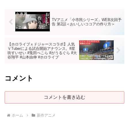
TVアニメ「小市民シリーズ」WEB次回予
告 第2話＜おいしいココアの作り方＞
【ホロライブｘドジャースコラボ】人気
ＶTuberによる試合開始アナウンス。#星
街すいせい #兎田ぺこら #がうるぐら #大
谷翔平 #山本由伸 #ホロライブ
コメント
コメントを書き込む
ホーム
新作アニメ