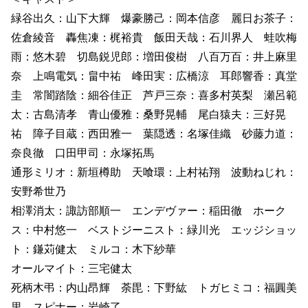
緑谷出久：山下大輝 爆豪勝己：岡本信彦 麗日お茶子：
佐倉綾音 轟焦凍：梶裕貴 飯田天哉：石川界人 蛙吹梅
雨：悠木碧 切島鋭児郎：増田俊樹 八百万百：井上麻里
奈 上鳴電気：畠中祐 峰田実：広橋涼 耳郎響香：真堂
圭 常闇踏陰：細谷佳正 芦戸三奈：喜多村英梨 瀬呂範
太：古島清孝 青山優雅：桑野晃輔 尾白猿夫：三好晃
祐 障子目蔵：西田雅一 葉隠透：名塚佳織 砂藤力道：
奈良徹 口田甲司：永塚拓馬
通形ミリオ：新垣樽助 天喰環：上村祐翔 波動ねじれ：
安野希世乃
相澤消太：諏訪部順一 エンデヴァー：稲田徹 ホーク
ス：中村悠一 ベストジーニスト：緑川光 エッジショッ
ト：鎌苅健太 ミルコ：木下紗華
オールマイト：三宅健太
死柄木弔：内山昂輝 荼毘：下野紘 トガヒミコ：福圓美
里 スピナー：岩崎了