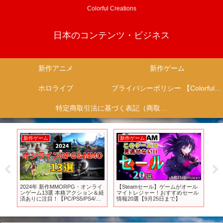
Colorful Creations
日本のコンテンツ・ビジネス
新作アニメ
新作ゲーム
ホロライブ
プライバシーポリシー 【Colorful Creation】
特定商取引法に基づく表記（商取引に関する開示）
新作ゲーム
新作ゲーム
新
加
2024年 新作MMORPG・オンライ
【Steamセール】ゲームがオール
【
…
ンゲーム13選 本格アクション＆経
マイトレジャー！おすすめセール
メと
？
済ありに注目！【PC/PS5/PS4/ス
情報20選【9月25日まで】
ani
 最
マホ】