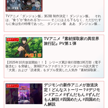
TVアニメ「ダンジョン飯」第2期 制作決定！ ダンジョン飯。 それ
は、“食う”か“食われる”か――― そこには上も下もなく、ただひたす
らに食は生の特権であった。 ダンジョン飯 ああ ダンジョン飯
——— ◤ Official WEB ◢ 日本...
TVアニメ『素材採取家の異世界
新作アニメ
旅行記』PV第１弾
【2025年10月放送開始！！ 】 シリーズ累計発行部数195万部（電子
版含む）を突破し、第9回アルファポリスファンタジー小説大賞で
「大賞」および「読者賞」をダブル受賞した人気作『素材採取家の
異世界旅行記』（原作：木乃子増緒、原作イラスト：...
デジモンの新作アニメが放送決
新作アニメ
定！どんなストーリー？#デジモ
ン #アニメ #ずんだもん #ずんだ
もん解説 #四国めたん #四国めた
ん解説