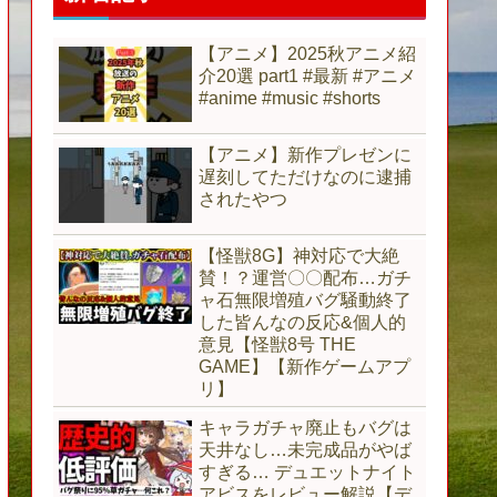
【アニメ】2025秋アニメ紹
介20選 part1 #最新 #アニメ
#anime #music #shorts
【アニメ】新作プレゼンに
遅刻してただけなのに逮捕
されたやつ
【怪獣8G】神対応で大絶
賛！？運営〇〇配布…ガチ
ャ石無限増殖バグ騒動終了
した皆んなの反応&個人的
意見【怪獣8号 THE
GAME】【新作ゲームアプ
リ】
キャラガチャ廃止もバグは
天井なし…未完成品がやば
すぎる… デュエットナイト
アビスをレビュー解説【デ