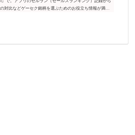
e-i』で。アプリのセルラン（セールスランキング）記録から
との対比などゲーセク銘柄を選ぶためのお役立ち情報が満載