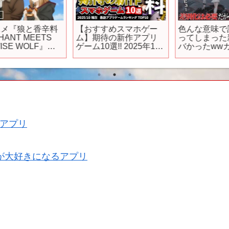
料
【おすすめスマホゲー
色んな意味で話題にな
ム】期待の新作アプリ
ってしまった新作がヤ
ゲーム10選!! 2025年10
バかったwwカオスな内
月【ランキング】#rpg #
容ながらもしっかり差
0
ゆっくり解説 #無料 #ソ
別化させれば人気作に
シャゲ
なれるポテンシャルは
あるかも…?【デュエッ
ム
トナイトアビス】
P
２
アプリ
が大好きになるアプリ