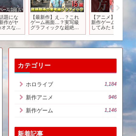
【最新作】え…？これ
【アニメ】本人の前で
【Swit
ゲーム画面…？実写級
新作ゲームの〇〇〇流
ーム紹介
グラフィックな超絶期
してみた #shorts #asmr
売の新作
待の新作ゲーム１５
#すとうぃず
【おす
選！ 【最新ゲーム紹
介】
介】【おすすめゲー
】【PS4/PS5
ro/Switch
/XSX/STEAM】
カテゴリー
1,184
ホロライブ
946
新作アニメ
1,146
新作ゲーム
新着記事