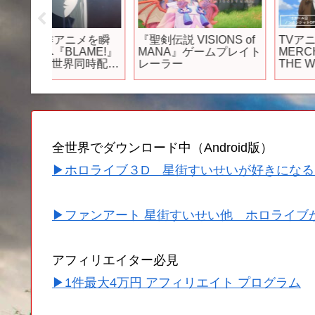
メを瞬
『聖剣伝説 VISIONS of
TVアニメ『狼と香辛
AME!』
MANA』ゲームプレイト
MERCHANT MEETS
界同時配
レーラー
THE WISE WOLF』ノ
ンクレジットオープニ
ング／2024.04.01 25:3
～ ON AIR
全世界でダウンロード中（Android版）
▶ホロライブ３D 星街すいせいが好きになる
▶ファンアート 星街すいせい他 ホロライブ
アフィリエイター必見
▶1件最大4万円 アフィリエイト プログラム