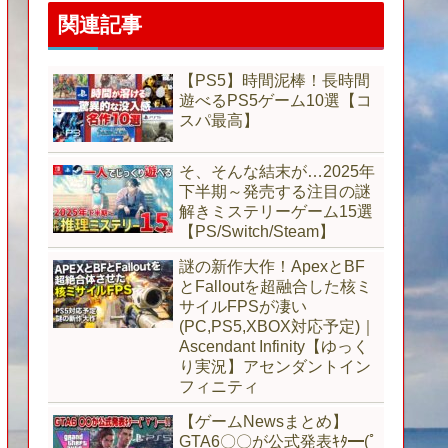
関連記事
【PS5】時間泥棒！長時間
遊べるPS5ゲーム10選【コ
スパ最高】
そ、そんな結末が…2025年
下半期～発売する注目の謎
解きミステリーゲーム15選
【PS/Switch/Steam】
謎の新作大作！ApexとBF
とFalloutを超融合した核ミ
サイルFPSが凄い
(PC,PS5,XBOX対応予定)｜
Ascendant Infinity【ゆっく
り実況】アセンダントイン
フィニティ
【ゲームNewsまとめ】
GTA6〇〇が公式発表ｷﾀ━(ﾟ