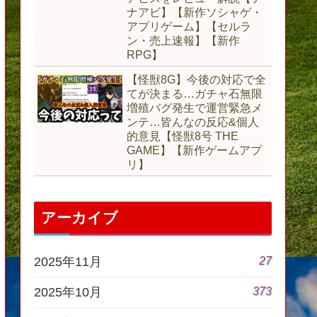
ナアビ】【新作ソシャゲ・
アプリゲーム】【セルラ
ン・売上速報】【新作
RPG】
【怪獣8G】今後の対応で全
てが決まる…ガチャ石無限
増殖バグ発生で運営緊急メ
ンテ…皆んなの反応&個人
的意見【怪獣8号 THE
GAME】【新作ゲームアプ
リ】
アーカイブ
27
2025年11月
373
2025年10月