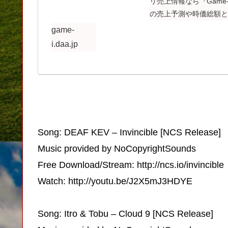
リ売上情報なら『Gam
の売上予測や時価総額
です。
game-
i.daa.jp
Song: DEAF KEV – Invincible [NCS Release]
Music provided by NoCopyrightSounds
Free Download/Stream: http://ncs.io/invincible
Watch: http://youtu.be/J2X5mJ3HDYE
Song: Itro & Tobu – Cloud 9 [NCS Release]