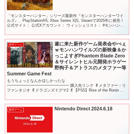
「モンスターハンター」シリーズ最新作『モンスターハンターワイ
ルズ』、PlayStation®5, Xbox Series X|S, Steamで2025年に発売！
公式サイト： 公式Xアカウント： ウィッシュリスト： #モンハンワ
イルズ #...
遂に来た新作ゲーム発表会やべぇ
新作ゲーム
ｗモンハンワイルズの新映像＆か
っこよすぎPhantom Blade Zero
＆サイレントヒル元開発ホラゲー
野狗子＆アトラスのメタファー等
Summer Game Fest
もうちょっとなんかほしかったな
━━━━━━━━━━━━━━━━ 購入先リンク 🥬メタファー：リ
ファンタジオ 🥬ドラゴンズドグマ2 🥬【PS5】Rise of the Ronin 🥬
Stellar Blade(ステラ―ブレイド) 🥬Marv...
Nintendo Direct 2024.6.18
新作ゲーム