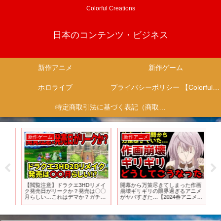
Colorful Creations
日本のコンテンツ・ビジネス
新作アニメ
新作ゲーム
ホロライブ
プライバシーポリシー 【Colorful Creation】
特定商取引法に基づく表記（商取引に関する開示）
新作ゲーム
新作アニメ
新
ゲー
【閲覧注意】ドラクエ3HDリメイ
開幕から万策尽きてしまった作画
Hell
方
ク発売日がリークか？発売は〇〇
崩壊ギリギリの限界過ぎるアニメ
[Nin
月らしい…これはデマか？ガチ
がヤバすぎた…【2024春アニメ】
か？【スクエニ新作】
【出来損ないと呼ばれた元英雄】
【小説家になろう】