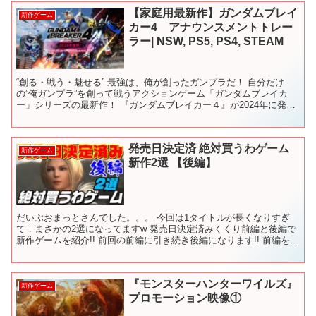
【家庭用最新作】ガンダムブレイ
新作ゲーム
カー4 アナウンスメントトレー
ラー| NSW, PS5, PS4, STEAM
“創る・戦う・魅せる” 最強は、俺が創ったガンプラだ！ 自分だけ
の”俺ガンプラ”を創って戦うアクションゲーム「ガンダムブレイカ
ー」シリーズの最新作！ 『ガンダムブレイカー４』が2024年に発売
決定！ ミッションで敵を倒してパーツを獲得。集め...
発売日決定済 絶対買うわゲーム
新作ゲーム
新作2選 【後編】
だいぶおまっとさんでした。。。 今回は1タイトルが長くなりすぎ
て，まさかの2選になってますw 発売日決定済みくくり前編と後編で
新作ゲームを紹介!! 前回の前編に引き続き後編になります!! 前編を観
ていなくても楽しめますかんね!! 今回はなん...
『モンスターハンターワイルズ』
新作ゲーム
プロモーション映像①