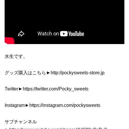
水生です。
グッズ購入はこちら►http://pockysweets-store.jp
Twitter►https://twitter.com/Pocky_sweets
Instagram►https://instagram.com/pockysweets
サブチャンネル