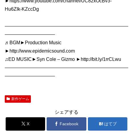
►https://www.youtube.com/channel/UC82xOcBv3-
Hu6ZIk-KZccDg
——————————————————————————
——————————–
♬BGM►Production Music
►http://www.epidemicsound.com
♫ED MUSIC►Syn Cole – Gizmo ►http://bit.ly/1rrCLwu
——————————————————————————
——————————–
新作ゲーム
シェアする
X
Facebook
はてブ