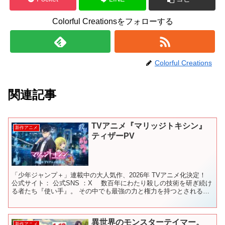
Colorful Creationsをフォローする
Colorful Creations
関連記事
TVアニメ『マリッジトキシン』
新作アニメ
ティザーPV
「少年ジャンプ＋」連載中の大人気作、2026年 TVアニメ化決定！
公式サイト： 公式SNS ：X 数百年にわたり殺しの技術を研ぎ続け
る者たち『使い手』。 その中でも最強の力と権力を持つとされる五
大名家の『毒使い』。その血筋を受け継ぐ青年...
異世界のモンスターテイマー。
新作アニメ