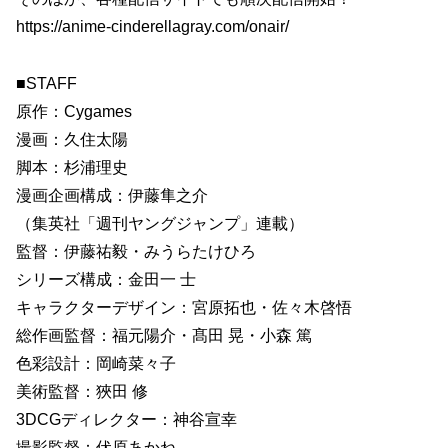
https://anime-cinderellagray.com/onair/
■STAFF
原作：Cygames
漫画：久住太陽
脚本：杉浦理史
漫画企画構成：伊藤隼之介
（集英社「週刊ヤングジャンプ」連載）
監督：伊藤祐毅・みうらたけひろ
シリーズ構成：金田一 士
キャラクターデザイン：宮原拓也・佐々木啓悟
総作画監督：福元陽介・髙田 晃・小森 篤
色彩設計：岡崎菜々子
美術監督：狹田 修
3DCGディレクター：神谷宣幸
撮影監督：伏原あかね