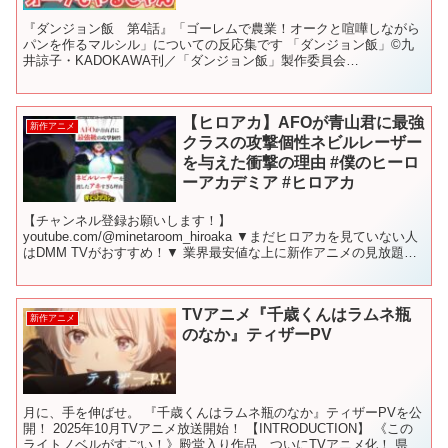
『ダンジョン飯 第4話』「ゴーレムで農業！オークと喧嘩しながら
パンを作るマルシル」についての反応集です 「ダンジョン飯」©九
井諒子・KADOKAWA刊／「ダンジョン飯」製作委員会
VOICEVOX：春日部つむぎ ▋動画について ⚠当チャンネ...
【ヒロアカ】AFOが青山君に最強
新作アニメ
クラスの攻撃個性ネビルレーザー
を与えた衝撃の理由 #僕のヒーロ
ーアカデミア #ヒロアカ
【チャンネル登録お願いします！】
youtube.com/@minetaroom_hiroaka ▼まだヒロアカを見ていない人
はDMM TVがおすすめ！▼ 業界最安値な上に新作アニメの見放題作
品数と先行配信数No.1 今なら最初の1カ月は"...
TVアニメ『千歳くんはラムネ瓶
新作アニメ
のなか』ティザーPV
月に、手を伸ばせ。 『千歳くんはラムネ瓶のなか』ティザーPVを公
開！ 2025年10月TVアニメ放送開始！ 【INTRODUCTION】 《この
ライトノベルがすごい！》殿堂入り作品、ついにTVアニメ化！ 県内