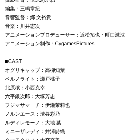
編集：三嶋章紀
音響監督：郷 文裕貴
音楽：川井憲次
アニメーションプロデューサー：近松拓也・町口漱汰
アニメーション制作：CygamesPictures
■CAST
オグリキャップ：高柳知葉
ベルノライト：瀬戸桃子
北原穣：小西克幸
六平銀次郎：大塚芳忠
フジマサマーチ：伊瀬茉莉也
ノルンエース：渋谷彩乃
ルディレモーノ：大地 葉
ミニーザレディ：井澤詩織