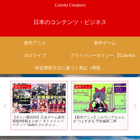
Colorful Creations
日本のコンテンツ・ビジネス
新作アニメ
新作ゲーム
ホロライブ
プライバシーポリシー 【Colorful Creation】
特定商取引法に基づく表記（商取引に関する開示）
新作ゲーム
新作アニメ
新
浪
【オトパ🎡2025】乙女ゲーム新作
【新作アニメ】シルヴィアちゃん
20
はお
移植9情報まとめ！ オトメイトパ
が つよすぎる 予告編第二弾
ル【
んで
ーティー Switch クレチェン
XB
PA
otomegame