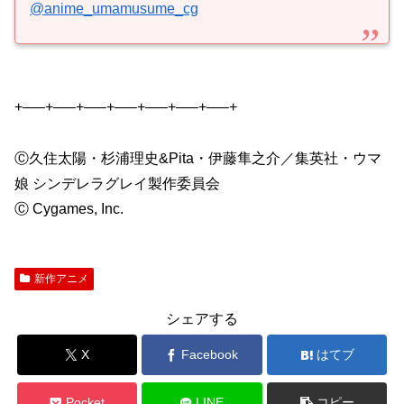
@anime_umamusume_cg
+—–+—–+—–+—–+—–+—–+—–+
Ⓒ久住太陽・杉浦理史&Pita・伊藤隼之介／集英社・ウマ
娘 シンデレラグレイ製作委員会
Ⓒ Cygames, Inc.
新作アニメ
シェアする
X
Facebook
はてブ
Pocket
LINE
コピー