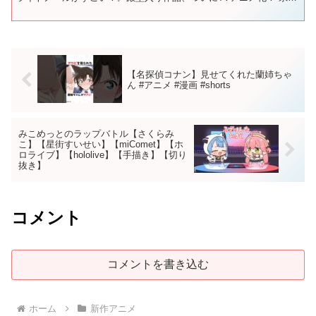
随一の進学校・藤志高校に通う千歳...
【名探偵コナン】見せてくれた蘭姉ちゃ
ん #アニメ #漫画 #shorts
みこめっとのラップバトル【さくらみ
こ】【星街すいせい】【miComet】【ホ
ロライブ】【hololive】【手描き】【切り
抜き】
コメント
コメントを書き込む
ホーム
新作アニメ