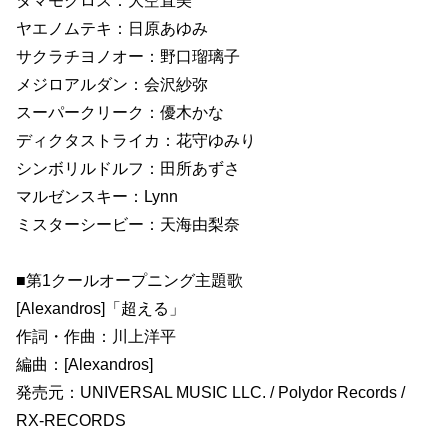
タマモクロス：大空直美
ヤエノムテキ：日原あゆみ
サクラチヨノオー：野口瑠璃子
メジロアルダン：会沢紗弥
スーパークリーク：優木かな
ディクタストライカ：花守ゆみり
シンボリルドルフ：田所あずさ
マルゼンスキー：Lynn
ミスターシービー：天海由梨奈
■第1クールオープニング主題歌
[Alexandros]「超える」
作詞・作曲：川上洋平
編曲：[Alexandros]
発売元：UNIVERSAL MUSIC LLC. / Polydor Records /
RX-RECORDS