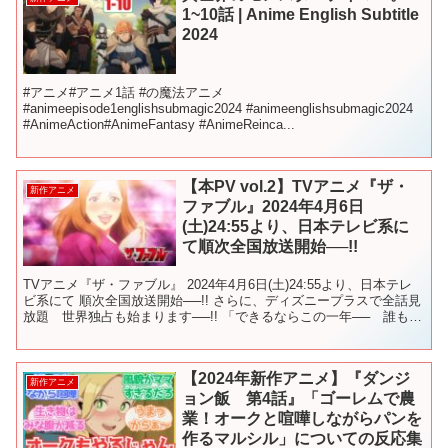
1~10話 | Anime English Subtitle
2024
#アニメ​​#アニメ1話 ​#の魔法アニメ
#animeepisode1englishsubmagic2024 #animeenglishsubmagic2024
#AnimeAction#AnimeFantasy #AnimeReinca...
【本PV vol.2】TVアニメ『ザ・
新作アニメ
ファブル』2024年4月6日
(土)24:55より、日本テレビ系に
て順次全国放送開始──!!
TVアニメ『ザ・ファブル』 2024年4月6日(土)24:55より、日本テレ
ビ系にて 順次全国放送開始──!! さらに、ディズニープラスで全話見
放題 世界独占も始まります──!! 「できるならこの一年── 誰も殺
さず平和に暮らしたい──。」...
【2024年新作アニメ】『ダンジ
新作アニメ
ョン飯 第4話』「ゴーレムで農
業！オークと喧嘩しながらパンを
作るマルシル」についての反応集