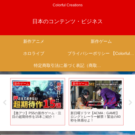
Colorful Creations
日本のコンテンツ・ビジネス
新作アニメ
新作ゲーム
ホロライブ
プライバシーポリシー 【Colorful Creation】
特定商取引法に基づく表記（商取引に関する開示）
新作ゲーム
新作ゲーム
新作ア
【激アツ】PS5の新作ゲーム・注
新日曜ドラマ【ACMA：GAME】
TVア
目の超期待作を15本ご紹介！
ロングトレーラー解禁！緊迫の60
と！』第
秒を体感せよ！
にて20
送＆各
始！