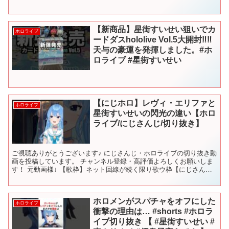
【新商品】星街すいせい狙いでカ
ホロライブ
ードダスhololive Vol.5大開封‼︎‼︎
天与の豪運を発揮しました。#ホ
ロライブ #星街すいせい
【にじホロ】レヴィ・エリファと
ホロライブ
星街すいせいの閃光の違い【ホロ
ライブ/にじさんじ/切り抜き】
ご視聴ありがとうございます♪ にじさんじ・ホロライブの切り抜き動
画を投稿しています。 チャンネル登録・高評価よろしくお願いしま
す！ 元動画様↓ 【歌枠】ネット回線が続く限り歌ウ枠【にじさんじ/
レヴィ・エリファ】 🎊１５０万人見守り配信🎊【ホ...
ホロメンがスパチャをオフにした
ホロライブ
衝撃の理由は… #shorts #ホロラ
イブ切り抜き 【 #星街すいせい #