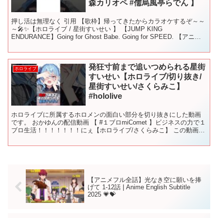
森カリオペ #儒烏風亭らでん 】
押し活は無理なく 引用 【歌枠】帰ってきたからカラオケするぞ～～
～🎤✨【ホロライブ / 星街すいせい 】 【JUMP KING
ENDURANCE】Going for Ghost Babe. Going for SPEED. 【アニ
メ】らで...
発狂寸前まで追いつめられる星街
ホロライブ
すいせい【ホロライブ/切り抜き/
星街すいせい/さくらみこ】
#hololive
ホロライブに所属するホロメンの面白い部分を切り抜きにした動画
です。 おかゆんの配信動画 【 #１ブロmiComet 】ビジネスの力で１
ブロ生活！！！！！！！にぇ【ホロライブ/さくらみこ】 この動画に
は合成音声・AI編集が含まれています。 実...
【アニメフル全話】光なき空に願いを捧
げて 1-12話 | Anime English Subtitle
2025 💗💝