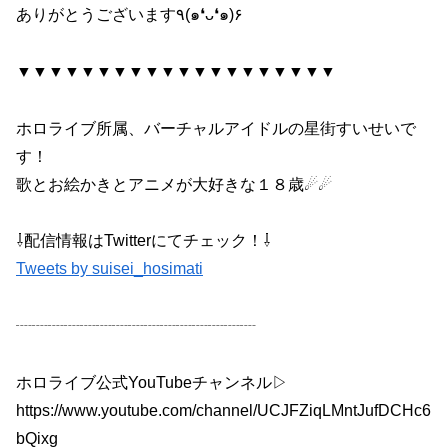
ありがとうございます٩(๑❛ᴗ❛๑)۶
▼▼▼▼▼▼▼▼▼▼▼▼▼▼▼▼▼▼▼▼
ホロライブ所属、バーチャルアイドルの星街すいせいで
す！
歌とお絵かきとアニメが大好きな１８歳☄☄
⇩配信情報はTwitterにてチェック！⇩
Tweets by suisei_hosimati
┈┈┈┈┈┈┈┈┈┈┈┈┈┈┈
ホロライブ公式YouTubeチャンネル▷
https://www.youtube.com/channel/UCJFZiqLMntJufDCHc6
bQixg