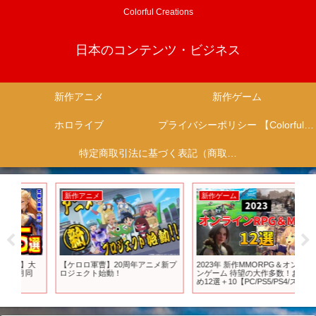
Colorful Creations
日本のコンテンツ・ビジネス
新作アニメ
新作ゲーム
ホロライブ
プライバシーポリシー 【Colorful Creation】
特定商取引法に基づく表記（商取引に関する開示）
新作アニメ
新作ゲーム
新
大
【ケロロ軍曹】20周年アニメ新プ
2023年 新作MMORPG＆オンライ
【ド
同
ロジェクト始動！
ンゲーム 待望の大作多数！おすす
新作
め12選＋10【PC/PS5/PS4/スマ
HD
ホ】
っぽ