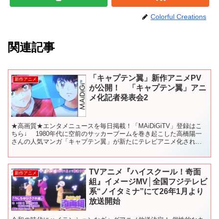
Colorful Creations
関連記事
「キャプテン翼」新作アニメPV
新作アニメ
が公開！ 「キャプテン翼」アニ
メ化記者発表会2
★高画質★エンタメニュースを毎日掲載！「MAiDiGiTV」登録はこ
ちら↓ 1980年代に空前のサッカーブームを巻き起こした高橋陽一
さんの人気マンガ「キャプテン翼」が新たにテレビアニメ化される
ことが12月13日、分かった。4度目のテレビア...
TVアニメ『ハイスクール！奇面
新作アニメ
組』イメージMV│全国フジテレビ
系“ノイタミナ”にて26年1月より
放送開始