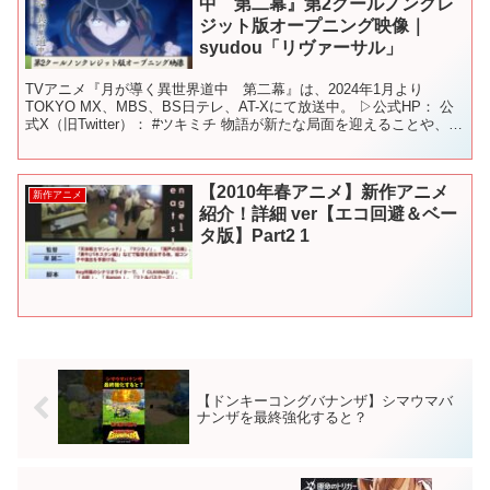
中 第二幕』第2クールノンクレ
ジット版オープニング映像｜
syudou「リヴァーサル」
TVアニメ『月が導く異世界道中 第二幕』は、2024年1月より
TOKYO MX、MBS、BS日テレ、AT-Xにて放送中。 ▷公式HP： 公
式X（旧Twitter）： #ツキミチ 物語が新たな局面を迎えることや、作
中で描かれる戦闘の規模が大き...
【2010年春アニメ】新作アニメ
新作アニメ
紹介！詳細 ver【エコ回避＆ベー
タ版】Part2 1
【ドンキーコングバナンザ】シマウマバ
ナンザを最終強化すると？