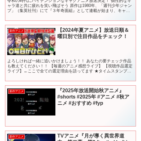
令和の時代にハイテンションなギャグアニメ放送決定！ 個性的なキ
ャラ達と共に疲れを笑い飛ばそう 原作は1980年、「週刊少年ジャン
プ」（集英社刊）にて『３年奇面組』として連載が始まり、キャラ
クターたちの進学に伴い『ハイスクール！奇面組』と改題...
【2024年夏アニメ】放送日順＆
新作アニメ
曜日別で注目作品をチェック！
よろしければ一緒に追いかけましょう！！ あなたの要チェック作品
も教えてください！！ 【毎週のアニメ感想ライブ】 【視聴作品選定
ライブ】←ここで全ての選定理由を語ってます ★タイムスタンプ★
0:00 はじめに 0:38 ①作品放送順：選定基...
『2025年放送開始秋アニメ』
新作アニメ
#shorts #2025年 #アニメ #秋ア
ニメ #おすすめ #fyp
TVアニメ『月が導く異世界道
新作アニメ