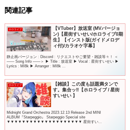
関連記事
【VTuber】放送室 (MVバージョ
ホロライブ
ン)【星街すいせい/ホロライブ0期
生】【インスト版(ガイドメロデ
ィ付)/カラオケ字幕】
静止画バージョン : Discord : リクエストやご要望・雑談等々！ ＜
―― Song Info ――＞ ▶ Title : 放送室 ▶ Vocal : 星街すいせい ▶
Lyrics : MI8k ▶ Arranger : MI8k ...
【雑談】この度も話題満タンで
ホロライブ
す。集合ッ‼【ホロライブ / 星街
すいせい 】
Midnight Grand Orchestra 2023.12.13 Release 2nd MINI
ALBUM『Starpeggio』 Starpeggio Special site
▼▼▼▼▼▼▼▼▼▼▼▼▼▼▼▼▼▼▼▼ 星街すい...