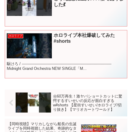
した💃
ホロライブ本社爆破してみた
ホロライブ
#shorts
駆けろ / ----------------------------------------------------------------------------
Midnight Grand Orchestra NEW SINGLE「M...
㊗️60万再生！激ヤバショートカットに驚
愕するすいせいの反応が面白すぎる
w#shorts 【星街すいせい/ホロライブ/切
り抜き】【マリオカートワールド】
【同時視聴】マリカしながら船長の生誕
ライブを同時視聴した結果、奇跡的なタ