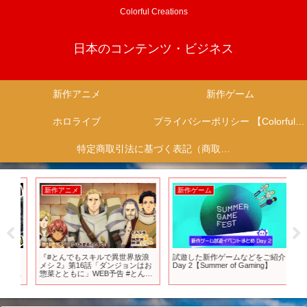
Colorful Creations
日本のコンテンツ・ビジネス
新作アニメ
新作ゲーム
ホロライブ
プライバシーポリシー 【Colorful Creation】
特定商取引法に基づく表記（商取引に関する開示）
新作アニメ
新作ゲーム
新
D
『#とんでもスキルで異世界放浪
試遊した新作ゲームなどをご紹介
【
6は
メシ 2』第16話「ダンジョンはお
Day 2【Summer of Gaming】
ョ
ゲー
惣菜とともに」WEB予告 #とんで
ィ
もスキル #tondemo_skill #MAPPA
『
#アニメ
ラ