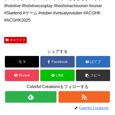
#hololive #hololivecosplay #hoshimachisuisei #suisei
#Startend #ゲーム #vtuber #virtualyoutuber #ACGHK
#ACGHK2025
ホロライブ
シェアする
X
Facebook
はてブ
Pocket
LINE
コピー
Colorful Creationsをフォローする
Colorful Creations