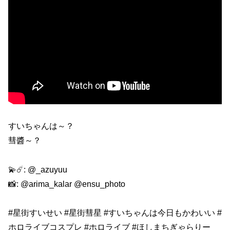
すいちゃんは～？
彗醬～？
💫☄️: @_azuyuu
📸: @arima_kalar @ensu_photo
#星街すいせい #星街彗星 #すいちゃんは今日もかわいい #
ホロライブコスプレ #ホロライブ #ほしまちぎゃらりー