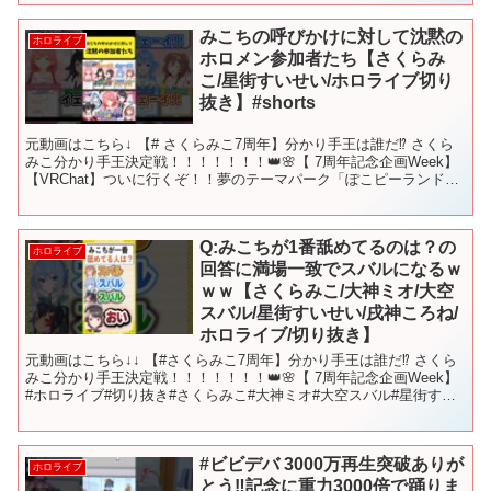
みこちの呼びかけに対して沈黙の
ホロライブ
ホロメン参加者たち【さくらみ
こ/星街すいせい/ホロライブ切り
抜き】#shorts
元動画はこちら↓ 【# さくらみこ7周年】分かり手王は誰だ⁉ さくら
みこ分かり手王決定戦！！！！！！！👑🌸【 7周年記念企画Week】
【VRChat】ついに行くぞ！！夢のテーマパーク「ぽこピーランド」
へ！！【＃ フブみこめっとさん】 #さ...
Q:みこちが1番舐めてるのは？の
ホロライブ
回答に満場一致でスバルになるｗ
ｗｗ【さくらみこ/大神ミオ/大空
スバル/星街すいせい/戌神ころね/
ホロライブ/切り抜き】
元動画はこちら↓↓ 【#さくらみこ7周年】分かり手王は誰だ⁉ さくら
みこ分かり手王決定戦！！！！！！！👑🌸【 7周年記念企画Week】
#ホロライブ#切り抜き#さくらみこ#大神ミオ#大空スバル#星街すい
せい#戌神ころね
#ビビデバ 3000万再生突破ありが
ホロライブ
とう‼️記念に重力3000倍で踊りま