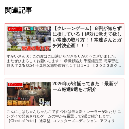
関連記事
【クレーンゲーム】８割が知らず
新作ゲーム
に損している！絶対に覚えて欲し
い常連の取り方！！常連さんとガ
チ対決企画！！！
すかいさん X : この度はご出演いただきありがとうございました。
またぜひよろしくお願いします！ 🔴撮影協力 千葉鑑定団 湾岸習志
野店 〒275-0024 千葉県習志野市茜浜１丁目１−１ 【２０２３夏クレ
ゲ旅】 ★１話 はじまり ★２話 ...
2026年が出揃ってきた！最新ゲ
新作ゲーム
ーム厳選9選をご紹介
こんにちはちゃんちゃんこです 今回は最近新トレーラーが出たり ニ
ンダイで発表されたゲームの中から厳選して9選ご紹介します。
【Ghost of Yotei】 通常盤- コレクターズエディション- アフィリリ
ンクに飛びます！ 【007 Fit...