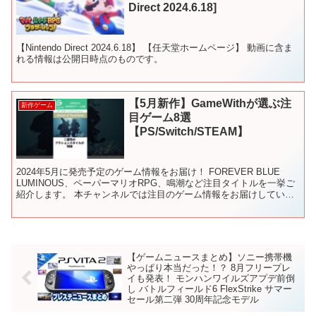
Direct 2024.6.18]
【Nintendo Direct 2024.6.18】 【任天堂ホームページ】 動画に含ま
れる情報は公開日時点のものです。
【5月新作】GameWithが選ぶ注
新作ゲーム
目ゲーム8選
【PS/Switch/STEAM】
2024年5月に発売予定のゲーム情報をお届け！ FOREVER BLUE
LUMINOUS、ペーパーマリオRPG、鳴潮など注目タイトルを一挙ご
紹介します。 本チャンネルでは注目のゲーム情報をお届けしていま
す。 チャンネル登録・高評価よろしく...
【ゲームニュースまとめ】ソニー携帯機
やっぱり本当だった！？ 8月フリープレ
イも発表！ モンハンワイルズアプデ前倒
し バトルフィールド6 FlexStrike サマー
セール第二弾 30周年記念モデル