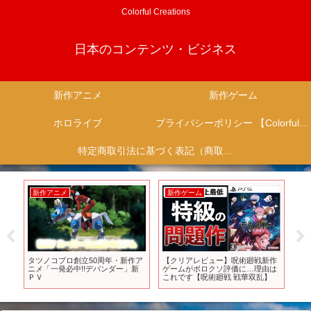
Colorful Creations
日本のコンテンツ・ビジネス
新作アニメ
新作ゲーム
ホロライブ
プライバシーポリシー 【Colorful Creation】
特定商取引法に基づく表記（商取引に関する開示）
新作アニメ
新作ゲーム
新
ナ
タツノコプロ創立50周年・新作ア
【クリアレビュー】呪術廻戦新作
デ
て
ニメ「一発必中!!デバンダー」新
ゲームがボロクソ評価に…理由は
ゲ
ビュ
ＰＶ
これです【呪術廻戦 戦華双乱】
の新
かり