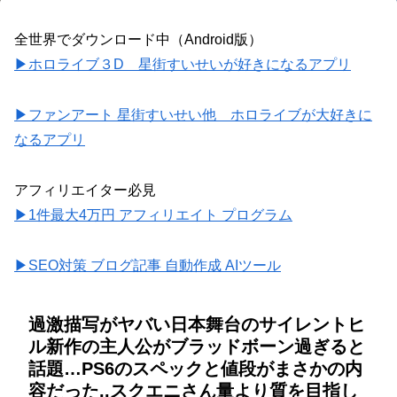
全世界でダウンロード中（Android版）
▶ホロライブ３D 星街すいせいが好きになるアプリ
▶ファンアート 星街すいせい他 ホロライブが大好きに
なるアプリ
アフィリエイター必見
▶1件最大4万円 アフィリエイト プログラム
▶SEO対策 ブログ記事 自動作成 AIツール
過激描写がヤバい日本舞台のサイレントヒ
ル新作の主人公がブラッドボーン過ぎると
話題…PS6のスペックと値段がまさかの内
容だった..スクエニさん量より質を目指し