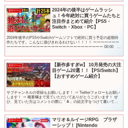
2024年の後半はゲームラッシ
新作ゲーム
ュ！今年絶対に買うゲームたちと
注目作まとめて紹介【PS5・
Switch・Xbox・PC】
2024年後半のPS5やSwitchゲームソフトで絶対に買う予定の超期待
作たちです。こんなに遊びきれるわけない！！！！ ーーーーーーー
ーーーーーーーーーーーーーーーーーーーーーーーーーー 00:00
2024年後半発売のゲームソフト 00:...
【新作多すぎw】 10月発売の大注
新作ゲーム
目ゲーム20選！！【PS/Switch】
【おすすめゲーム紹介】
サブチャンネルの登録もお願いします！ ⇒ Twitterフォローもお願い
します！ ⇒ 概要欄まで見ていただいてありがとうございます！ ぜ
ひ、見ていた方はコメントの際に「🐧」の絵文字をつけて書いてい
ただけると、「見てくれているんだな☺️」と幸...
マリオ＆ルイージRPG ブラザ
新作ゲーム
ーシップ！ [Nintendo