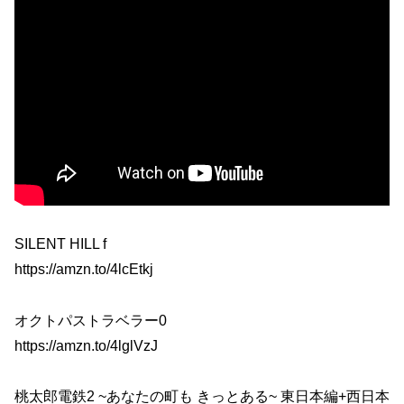
SILENT HILL f
https://amzn.to/4lcEtkj
オクトパストラベラー0
https://amzn.to/4lglVzJ
桃太郎電鉄2 ~あなたの町も きっとある~ 東日本編+西日本