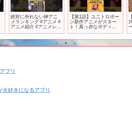
絶対に外れない神アニ
【第1話】ユニトロボー
メランキング #アニメ #
ン新作アニメがスター
アニメ紹介 #アニメレビ
ト！真っ赤なボディの
ュー #アニメ評価 #新作
アップルロブスターが
アニメ #推薦アニメ #オ
少年のピンチを救
タク #フィギュア #アニ
う！？【アニメ】
ソン #short #shorts #社
#shorts #バンダイ
長
アプリ
が大好きになるアプリ