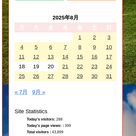
2025年8月
月
火
水
木
金
土
日
1
2
3
4
5
6
7
8
9
10
11
12
13
14
15
16
17
18
19
20
21
22
23
24
25
26
27
28
29
30
31
« 7月
9月 »
Site Statistics
Today's visitors:
288
Today's page views: :
399
Total visitors :
43,899