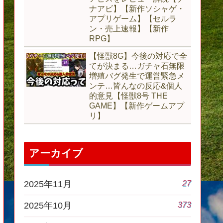
ナアビ】【新作ソシャゲ・
アプリゲーム】【セルラ
ン・売上速報】【新作
RPG】
【怪獣8G】今後の対応で全
てが決まる…ガチャ石無限
増殖バグ発生で運営緊急メ
ンテ…皆んなの反応&個人
的意見【怪獣8号 THE
GAME】【新作ゲームアプ
リ】
アーカイブ
27
2025年11月
373
2025年10月