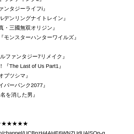
ァンタジーライフi』
エルデンリングナイトレイン』
『真・三國無双オリジン』
！『モンスターハンターワイルズ』
め
ナルファンタジー7リメイク』
Last of Us Part1』
トオブツシマ』
イバーパンク2077』
伝 名を消した男』
★★★★★★
channel/UCBpzH4AHE6WNZUdUAlSQp-g