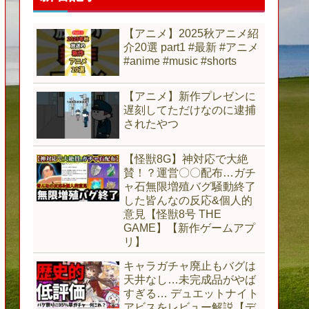
【アニメ】2025秋アニメ紹
介20選 part1 #最新 #アニメ
#anime #music #shorts
【アニメ】新作プレゼンに
遅刻してただけなのに逮捕
されたやつ
【怪獣8G】神対応で大絶
賛！？運営〇〇配布…ガチ
ャ石無限増殖バグ騒動終了
した皆んなの反応&個人的
意見【怪獣8号 THE
GAME】【新作ゲームアプ
リ】
キャラガチャ廃止もバグは
天井なし…未完成品がやば
すぎる… デュエットナイト
アビスをレビュー解説【デ