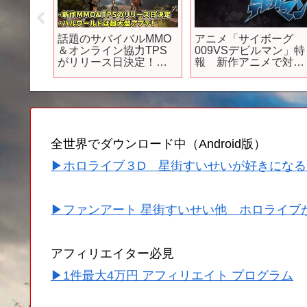
に天使
話題のサバイバルMMO
アニメ「サイボーグ
プレシ
＆オンライン協力TPS
009VSデビルマン」特
」本予
がリリース日決定！美
報 新作アニメで対
月24日
麗アクション×コマンド
決 コラボ作品10月上
送！
RPGな最新作が発表な
映 #Cyborg 009 vs.
ど
Devilman #Japanese
Anime
全世界でダウンロード中（Android版）
▶ホロライブ３D 星街すいせいが好きになる
▶ファンアート 星街すいせい他 ホロライブ
アフィリエイター必見
▶1件最大4万円 アフィリエイト プログラム