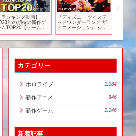
【ランキング動画】
『ディズニー ツイステ
【Ste
2023年の期待の新作ゲ
ッドワンダーランド ザ
ンな作
ームTOP20【ゲーム夜
アニメーション』 シー
最新高評
話】
ズン1「エピソード オブ
【202
ハーツラビュル」｜ペ
イオフPV｜Disney+ (デ
ィズニープラス）
カテゴリー
1,184
ホロライブ
946
新作アニメ
1,146
新作ゲーム
新着記事