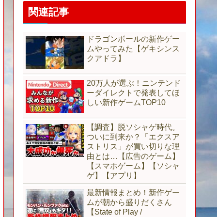
関連記事
ドラゴンボールの新作ゲー
ムやってみた【ゲキシンス
クアドラ】
20万人が選ぶ！ニンテンド
ーダイレクトで発表してほ
しい新作ゲームTOP10
【調査】脱ソシャゲ時代。
ついに到来か？「エクスア
ストリス」が買い切りな理
由とは…【広告のゲーム】
【スマホゲーム】【ソシャ
ゲ】【アプリ】
最新情報まとめ！新作ゲー
ムが朝から盛りだくさん
【State of Play /