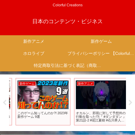
Colorful Creations
日本のコンテンツ・ビジネス
新作アニメ
新作ゲーム
ホロライブ
プライバシーポリシー 【Colorful Creation】
特定商取引法に基づく表記（商取引に関する開示）
新作ゲーム
新作アニメ
新
ュ】
このゲーム知ってんのか?! 2023年
オカルン、邪視に対して予想外の
T
.5
新作ゲーム 9選
行動を取った!?|『 #ダンダダン 』
むか
！
第21話-2 #花江夏樹 #石川界人
逆
#shorts #アニメ #anime
こ
春