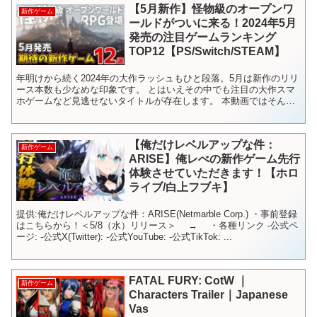
【5月新作】怪物級のオープンワ
新作ゲーム
ールドがついに来る！2024年5月
発売の注目ゲームランキング
TOP12【PS/Switch/STEAM】
年明けから続く2024年の大作ラッシュもひと段落。5月は新作のリリ
ース本数も少なめな印象です。 とはいえその中でも注目の大作スマ
ホゲームなど見逃せないタイトルが存在します。 本動画ではそんな5
月に発売される期待の新作14タイトルを紹介します...
【俺だけレベルアップな件：
新作ゲーム
ARISE】俺レべの新作ゲーム先行
体験させていただきます！【ホロ
ライブ/白上フブキ】
提供:俺だけレベルアップな件：ARISE(Netmarble Corp.) ・事前登録
はこちらから！＜5/8（水）リリース＞ → ・各種リンク -公式ペ
ージ: -公式X(Twitter): -公式YouTube: -公式TikTok: ...
FATAL FURY: CotW ｜
新作ゲーム
Characters Trailer｜Japanese
Vas