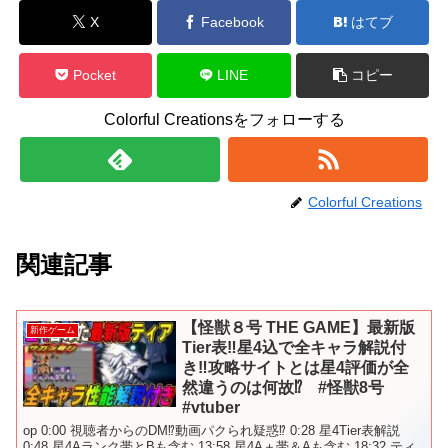
X
Facebook
はてブ
Pocket
LINE
コピー
Colorful Creationsをフォローする
Colorful Creations
関連記事
【怪獣８号 THE GAME】最新版
新作ゲーム
Tier表‼️星4込で全キャラ解説付
き‼️攻略サイトとは星4評価が全
然違うのは何故⁉️ #怪獣8号
#vtuber
op 0:00 視聴者からのDM⁉️動画パクられ疑惑⁉️ 0:28 星4Tier表解説
0:48 星4Aランク帯とBも含む 13:58 星4A＋帯＆Aも含む 18:32 ティ