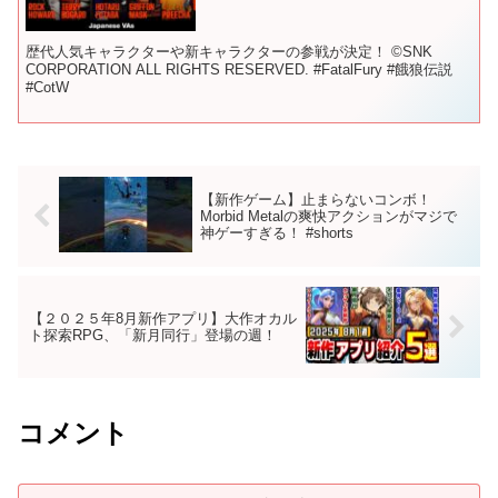
歴代人気キャラクターや新キャラクターの参戦が決定！ ©SNK
CORPORATION ALL RIGHTS RESERVED. #FatalFury #餓狼伝説
#CotW
【新作ゲーム】止まらないコンボ！
Morbid Metalの爽快アクションがマジで
神ゲーすぎる！ #shorts
【２０２５年8月新作アプリ】大作オカル
ト探索RPG、「新月同行」登場の週！
コメント