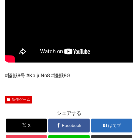
#怪獣8号 #KaijuNo8 #怪獣8G
新作ゲーム
シェアする
X
Facebook
はてブ