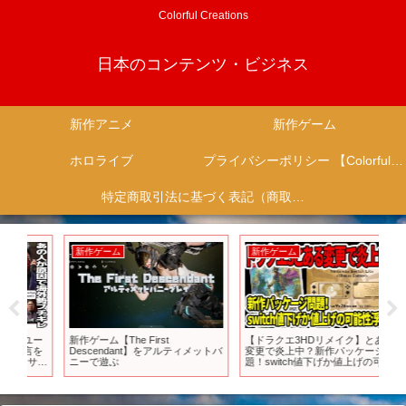
Colorful Creations
日本のコンテンツ・ビジネス
新作アニメ
新作ゲーム
ホロライブ
プライバシーポリシー 【Colorful Creation】
特定商取引法に基づく表記（商取引に関する開示）
新作ゲーム
新作ゲーム
新
ー
新作ゲーム【The First
【ドラクエ3HDリメイク】とある
【2
を
Descendant】をアルティメットバ
変更で炎上中？新作パッケージ問
ゲ
サク
ニーで遊ぶ
題！switch値下げか値上げの可能
全
性浮上！？【新型Switch2】
会社
ち