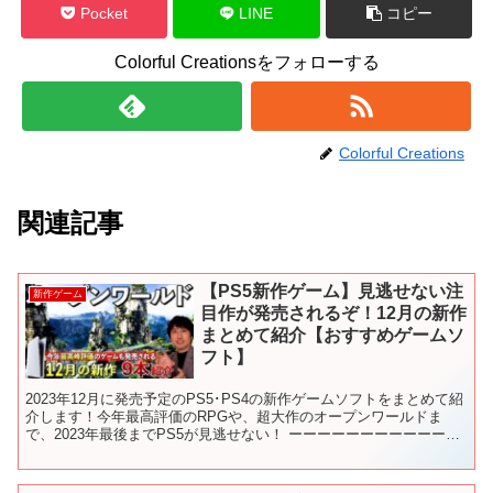
Pocket
LINE
コピー
Colorful Creationsをフォローする
Colorful Creations
関連記事
【PS5新作ゲーム】見逃せない注
新作ゲーム
目作が発売されるぞ！12月の新作
まとめて紹介【おすすめゲームソ
フト】
2023年12月に発売予定のPS5･PS4の新作ゲームソフトをまとめて紹
介します！今年最高評価のRPGや、超大作のオープンワールドま
で、2023年最後までPS5が見逃せない！ ーーーーーーーーーーーー
ーーーーーーーーーーー もくじ 00:0...