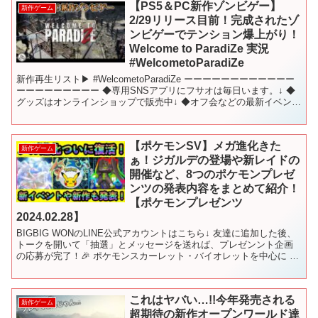
【PS5＆PC新作ゾンビゲー】
新作ゲーム
2/29リリース目前！完成されたゾ
ンビゲーでテンション爆上がり！
Welcome to ParadiZe 実況
#WelcometoParadiZe
新作再生リスト▶ #WelcometoParadiZe ーーーーーーーーーーーー
ーーーーーーーーー ◆専用SNSアプリにフサオは毎日います。↓ ◆
グッズはオンラインショップで販売中↓ ◆オフ会などの最新イベント
情報などは公式LINE「FUS...
【ポケモンSV】メガ進化きた
新作ゲーム
ぁ！ジガルデの登場や新レイドの
開催など、8つのポケモンプレゼ
ンツの発表内容をまとめて紹介！
【ポケモンプレゼンツ
2024.02.28】
BIGBIG WONのLINE公式アカウントはこちら↓ 友達に追加した後、
トークを開いて「抽選」とメッセージを送れば、プレゼンント企画
の応募が完了！🎉 ポケモンスカーレット・バイオレットを中心に 最
強レイドイベントのワンパン、100%ソロ安...
これはヤバい…!!今年発売される
新作ゲーム
超期待の新作オープンワールド達