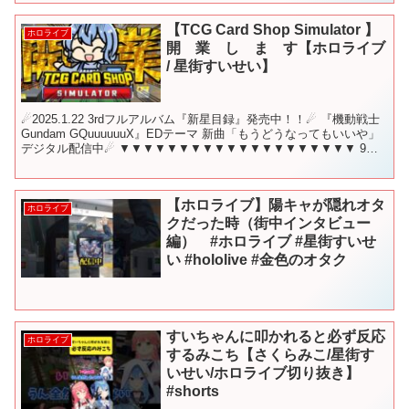
【TCG Card Shop Simulator 】
ホロライブ
開 業 し ま す【ホロライブ
/ 星街すいせい】
☄2025.1.22 3rdフルアルバム『新星目録』発売中！！☄ 『機動戦士
Gundam GQuuuuuuX』EDテーマ 新曲「もうどうなってもいいや」
デジタル配信中☄ ▼▼▼▼▼▼▼▼▼▼▼▼▼▼▼▼▼▼▼▼ 9月
16日 19時から！ こ...
【ホロライブ】陽キャが隠れオタ
ホロライブ
クだった時（街中インタビュー
編） #ホロライブ #星街すいせ
い #hololive #金色のオタク
すいちゃんに叩かれると必ず反応
ホロライブ
するみこち【さくらみこ/星街す
いせい/ホロライブ切り抜き】
#shorts