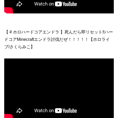
【 # ホロハードコアエンドラ 】死んだら即リセット‼ハー
ドコアMinecraftエンドラ討伐だぜ！！！！！【ホロライ
ブ/さくらみこ】