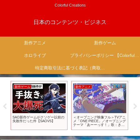
Colorful Creations
日本のコンテンツ・ビジネス
新作アニメ
新作ゲーム
ホロライブ
プライバシーポリシー 【Colorful Creation】
特定商取引法に基づく表記（商取引に関する開示）
新作ゲーム
新作アニメ
新
ィ
SAO新作ゲームがクソゲー以前の
＜オープニング映像フル＞TVアニ
1
く
失敗作だった件【SAOVS】
メ「ONE PIECE」／オープニング
の
テーマ「あーーっす！」歌：きた
フ
だにひろし
ブ
プ
【
ス