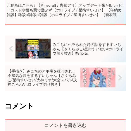
元動画はこちら↓ 【Minecraft / 告知アリ】アップデート来た‼ハッピ
ーガストや落ち葉で遊ぶ🍂【ホロライブ / 星街すいせい】 【年納め
雑談】雑談of雑談of雑談【ホロライブ / 星街すいせい】 【新衣装お
披露目】ライブ振り返り＆新...
みこちにヘラられた時の話をするすいち
ゃん【さくらみこ/星街すいせい/ホロライ
ブ切り抜き】#shorts
【手描き】みこちのアホ毛を授与され、
不満気な顔をするすいちゃん【さくらみ
こ/星街すいせい/大神ミオ/大空スバル/戌
神ころね/ホロライブ切り抜き】
コメント
コメントを書き込む