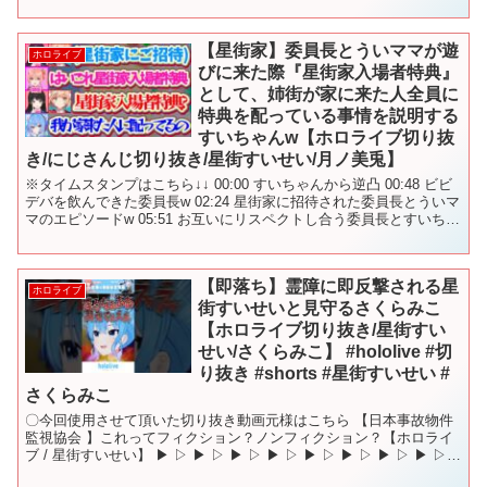
【星街家】委員長とういママが遊
ホロライブ
びに来た際『星街家入場者特典』
として、姉街が家に来た人全員に
特典を配っている事情を説明する
すいちゃんw【ホロライブ切り抜
き/にじさんじ切り抜き/星街すいせい/月ノ美兎】
※タイムスタンプはこちら↓↓ 00:00 すいちゃんから逆凸 00:48 ビビ
デバを飲んできた委員長w 02:24 星街家に招待された委員長とういマ
マのエピソードw 05:51 お互いにリスペクトし合う委員長とすいちゃ
ん ☆元動画はこちら↓...
【即落ち】霊障に即反撃される星
ホロライブ
街すいせいと見守るさくらみこ
【ホロライブ切り抜き/星街すい
せい/さくらみこ】 #hololive #切
り抜き #shorts #星街すいせい #
さくらみこ
〇今回使用させて頂いた切り抜き動画元様はこちら 【日本事故物件
監視協会 】これってフィクション？ノンフィクション？【ホロライ
ブ / 星街すいせい】 ▶︎ ▷ ▶︎ ▷ ▶︎ ▷ ▶︎ ▷ ▶︎ ▷ ▶︎ ▷ ▶︎ ▷ ▶︎ ▷
▶︎ ▷ ▶...