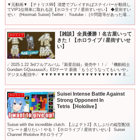
▼元動画▼ 【テトリス99】清楚でプレイすればスナイパーが動揺し
てVIP1位簡単に取れる説【ホロライブ / 星街すいせい】 ◆星街すい
せい (Hosimati Suisei) Twitter： Youtube： (※問題等があった場合
お手数...
【雑談】全員優勝！名古屋いって
ホロライブ
きた！【ホロライブ / 星街すいせ
い】
☄2025.1.22 3rdフルアルバム『新星目録』発売中！！☄ 『機動戦士
Gundam GQuuuuuuX』EDテーマ 新曲「もうどうなってもいいや」
デジタル配信中☄ ▼▼▼▼▼▼▼▼▼▼▼▼▼▼▼▼▼▼▼▼ 8月
30日 19時から！ こ...
Suisei Intense Battle Against
ホロライブ
Strong Opponent In
Tetris【Hololive】
Suisei with the incredible clutch. 【ぷよテト2】久しぶりの縦型配信
でレート盛りたい！やる！【ホロライブ / 星街すいせい】 Suisei
Channel #hololive #ホロライブ