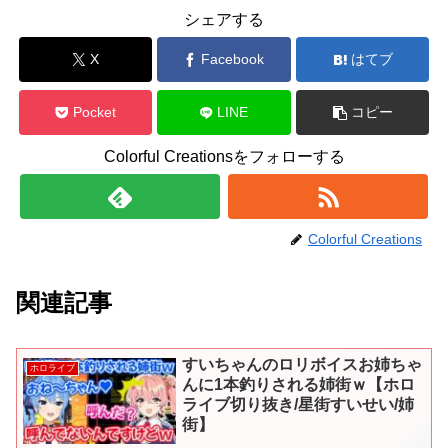
シェアする
X
Facebook
はてブ
Pocket
LINE
コピー
Colorful Creationsをフォローする
Colorful Creations
関連記事
すいちゃんのロリボイスお姉ちゃ
ホロライブ
んに1本釣りされる姉街ｗ【ホロ
ライブ切り抜き/星街すいせい/姉
街】