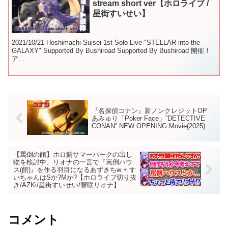
stream short ver【ホロライブ /
星街すいせい】
2021/10/21 Hoshimachi Suisei 1st Solo Live "STELLAR into the
GALAXY" Supported By Bushiroad Supported By Bushiroad 開催！
ア...
『名探偵コナン』新ノンクレジットOP
あみゅり「Poker Face」”DETECTIVE
CONAN” NEW OPENING Movie(2025)
【罵倒の館】ホロ鯖サマーパークの出し
物を検討中、リオナの一言で『罵倒ハウ
ス(館)』を作る羽目になるあずきちw + す
いちゃんはSか?Mか?【ホロライブ切り抜
き/AZKi/星街すいせい/響咲リオナ】
コメント