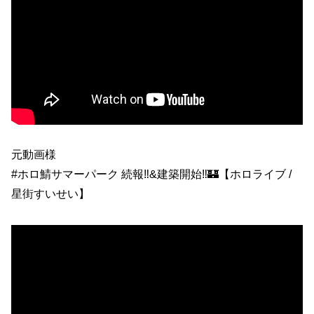
元動画様
#ホロ鯖サマーパーク 続報‼&建築開始‼🏰【ホロライブ /
星街すいせい】