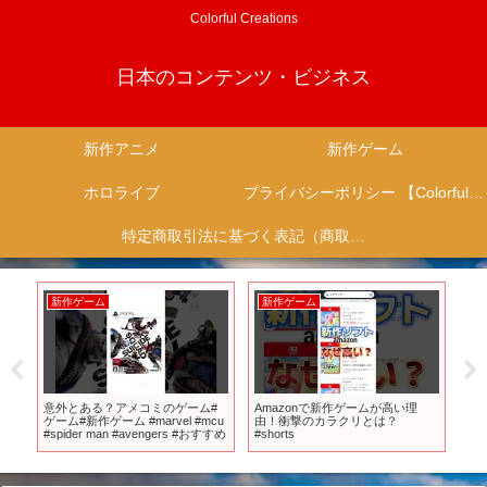
Colorful Creations
日本のコンテンツ・ビジネス
新作アニメ
新作ゲーム
ホロライブ
プライバシーポリシー 【Colorful Creation】
特定商取引法に基づく表記（商取引に関する開示）
新作ゲーム
新作ゲーム
新
上旬
意外とある？アメコミのゲーム#
Amazonで新作ゲームが高い理
もう
の
ゲーム#新作ゲーム #marvel #mcu
由！衝撃のカラクリとは？
超
登
#spider man #avengers #おすすめ
#shorts
が
ぞ
プ
【P