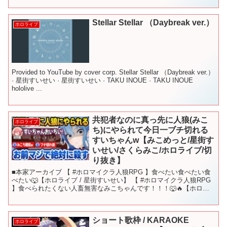
Stellar Stellar （Daybreak ver.）
ホロライブ
Provided to YouTube by cover corp. Stellar Stellar （Daybreak ver.）
· 星街すいせい · 星街すいせい · TAKU INOUE · TAKU INOUE
hololive ...
共犯者なのに真っ先に人狼(みこ
ホロライブ
ち)にやられて今日一ブチ切れる
すいちゃんw【みこめっと/星街す
いせい/さくらみこ/ホロライブ/切
り抜き】
■本家アーカイブ 【 #ホロマイクラ人狼RPG 】食べたい食べたい食
べたい🐺【ホロライブ / 星街すいせい】 【 #ホロマイクラ人狼RPG
】食べられたくない人畜無害なみこちゃんです！！！🐺🔥【ホロラ
イブ/さくらみこ】 ■星街すいせい @H...
ショート歌枠 / KARAOKE
ホロライブ