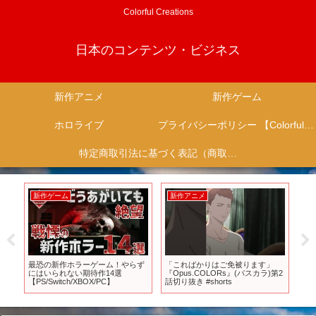
Colorful Creations
日本のコンテンツ・ビジネス
新作アニメ
新作ゲーム
ホロライブ
プライバシーポリシー 【Colorful Creation】
特定商取引法に基づく表記（商取引に関する開示）
新作ゲーム
新作アニメ
新
が発
最恐の新作ホラーゲーム！やらず
「こればかりはご免被ります」
【2
反
にはいられない期待作14選
『Opus.COLORs』(パスカラ)第2
る！
ュ
【PS/Switch/XBOX/PC】
話切り抜き #shorts
会