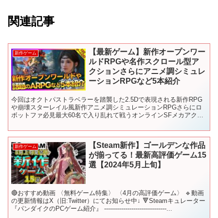
関連記事
【最新ゲーム】新作オープンワー
新作ゲーム
ルドRPGや名作スクロール型ア
クションさらにアニメ調シミュレ
ーションRPGなど5本紹介
今回はオクトパストラベラーを踏襲した2.5Dで表現される新作RPG
や崩壊スターレイル風新作アニメ調シミュレーションRPGさらにロ
ボットファ必見最大60名で入り乱れて戦うオンラインSFメカアクシ
ョンMecha BREAKメタスコアで86点を記...
【Steam新作】ゴールデンな作品
新作ゲーム
が揃ってる！最新高評価ゲーム15
選【2024年5月上旬】
🔴おすすめ動画 〈無料ゲーム特集〉 〈4月の高評価ゲーム〉 🔹動画
の更新情報はX（旧:Twitter）にてお知らせ中↓ 🔻Steamキュレーター
『パンダイクのPCゲーム紹介』 --------------------------------...