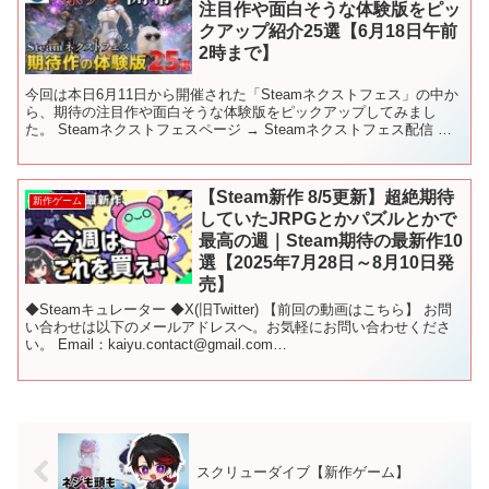
注目作や面白そうな体験版をピッ
クアップ紹介25選【6月18日午前
2時まで】
今回は本日6月11日から開催された「Steamネクストフェス」の中か
ら、期待の注目作や面白そうな体験版をピックアップしてみまし
た。 Steamネクストフェスページ → Steamネクストフェス配信 →
【コメント＆高評価頂けると嬉しいです】...
【Steam新作 8/5更新】超絶期待
新作ゲーム
していたJRPGとかパズルとかで
最高の週｜Steam期待の最新作10
選【2025年7月28日～8月10日発
売】
◆Steamキュレーター ◆X(旧Twitter) 【前回の動画はこちら】 お問
い合わせは以下のメールアドレスへ。お気軽にお問い合わせくださ
い。 Email：kaiyu.contact@gmail.com
━━━━━━━━━━━━━━━━ ...
スクリューダイブ【新作ゲーム】