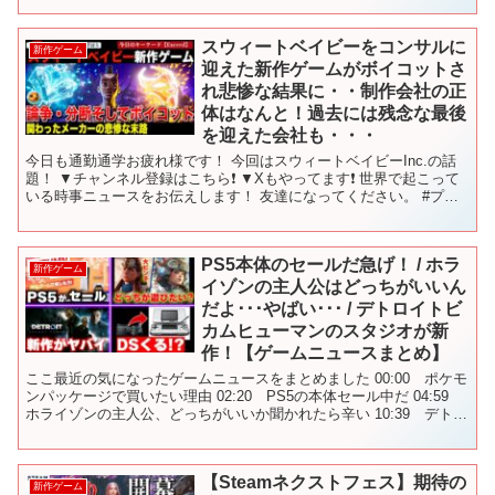
スウィートベイビーをコンサルに
新作ゲーム
迎えた新作ゲームがボイコットさ
れ悲惨な結果に・・制作会社の正
体はなんと！過去には残念な最後
を迎えた会社も・・・
今日も通勤通学お疲れ様です！ 今回はスウィートベイビーInc.の話
題！ ▼チャンネル登録はこちら❗️ ▼Xもやってます❗️ 世界で起こって
いる時事ニュースをお伝えします！ 友達になってください。 #プク
時事 #世界のニュース
PS5本体のセールだ急げ！ / ホラ
新作ゲーム
イゾンの主人公はどっちがいいん
だよ･･･やばい･･･ / デトロイトビ
カムヒューマンのスタジオが新
作！【ゲームニュースまとめ】
ここ最近の気になったゲームニュースをまとめました 00:00 ポケモ
ンパッケージで買いたい理由 02:20 PS5の本体セール中だ 04:59
ホライゾンの主人公、どっちがいいか聞かれたら辛い 10:39 デトロ
イトのスタジオが新作発表 1...
【Steamネクストフェス】期待の
新作ゲーム