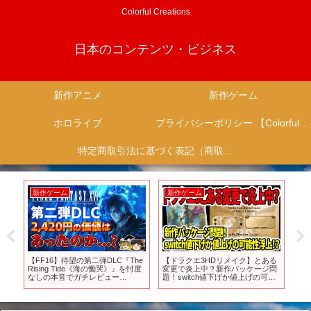
Colorful Creations
日本のコンテンツ・ビジネス
新作アニメ
新作ゲーム
ホロライブ
プライバシーポリシー 【Colorful Creation】
特定商取引法に基づく表記（商取引に関する開示）
新作ゲーム
新作ゲーム
新
【FF16】待望の第二弾DLC『The
【ドラクエ3HDリメイク】とある
【
Rising Tide《海の慟哭》』を忖度
変更で炎上中？新作パッケージ問
世
なしの本音でガチレビュー
題！switch値下げか値上げの可能
ー
【PS5、クリアレビュー/感想/批
性浮上！？【新型Switch2】
評、リヴァイアサン、スクエニ、
神ゲーorクソゲー？】