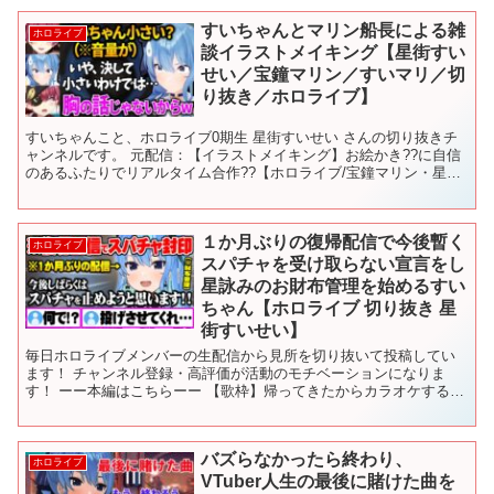
すいちゃんとマリン船長による雑
ホロライブ
談イラストメイキング【星街すい
せい／宝鐘マリン／すいマリ／切
り抜き／ホロライブ】
すいちゃんこと、ホロライブ0期生 星街すいせい さんの切り抜きチ
ャンネルです。 元配信：【イラストメイキング】お絵かき??に自信
のあるふたりでリアルタイム合作??【ホロライブ/宝鐘マリン・星街
すいせい】 ※2020/01/09の配信の切り抜...
１か月ぶりの復帰配信で今後暫く
ホロライブ
スパチャを受け取らない宣言をし
星詠みのお財布管理を始めるすい
ちゃん【ホロライブ 切り抜き 星
街すいせい】
毎日ホロライブメンバーの生配信から見所を切り抜いて投稿してい
ます！ チャンネル登録・高評価が活動のモチベーションになりま
す！ ーー本編はこちらーー 【歌枠】帰ってきたからカラオケするぞ
～～～🎤✨【ホロライブ / 星街すいせい 】 @Hosh...
バズらなかったら終わり、
ホロライブ
VTuber人生の最後に賭けた曲を