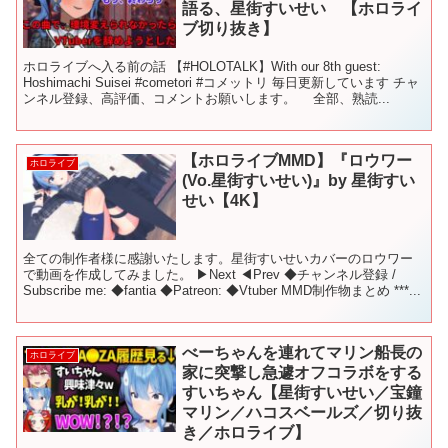
語る、星街すいせい 【ホロライ
ブ切り抜き】
ホロライブへ入る前の話 【#HOLOTALK​】With our 8th guest:
Hoshimachi Suisei #cometori​ #コメットリ 毎日更新しています チャ
ンネル登録、高評価、コメントお願いします。 全部、熟読...
【ホロライブMMD】『ロウワー
ホロライブ
(Vo.星街すいせい)』by 星街すい
せい【4K】
全ての制作者様に感謝いたします。星街すいせいカバーのロウワー
で動画を作成してみました。 ▶Next ◀Prev ◆チャンネル登録 /
Subscribe me: ◆fantia ◆Patreon: ◆Vtuber MMD制作物まとめ ***...
べーちゃんを連れてマリン船長の
ホロライブ
家に突撃し急遽オフコラボをする
すいちゃん【星街すいせい／宝鐘
マリン／ハコスベールズ／切り抜
き／ホロライブ】