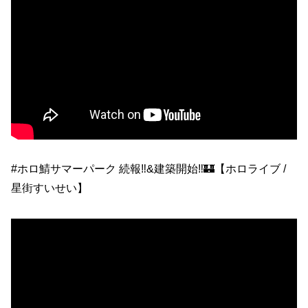
#ホロ鯖サマーパーク 続報‼&建築開始‼🏰【ホロライブ /
星街すいせい】