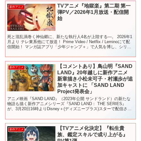
TVアニメ『地獄楽』第二期 第一
新作アニメ
弾PV／2026年1月放送・配信開
始
死と混乱渦巻く神仙郷に、新たな執行人4名が上陸する―。 2026年1
月より テレ東系他にて放送！ Prime Video / Netflix / Leminoにて配
信開始！ マンガ誌アプリ「少年ジャンプ＋」で人気を博し、シリー
ズ累計発行部数...
【コメントあり】鳥山明『SAND
新作アニメ
LAND』20年越しに新作アニメ
新章描き小松未可子・村瀬歩が追
加キャストに 「SAND LAND
Project発表会」
アニメ映画『SAND LAND』（2023年公開 サンドランド）の新たな
物語も描く新作アニメシリーズ『SAND LAND： THE SERIES』
が、3月20日16時よりDisney＋(ディズニープラス)スターで配信され
ることが決定した。2...
【TVアニメ化決定】『転生貴
新作アニメ
族、鑑定スキルで成り上がる』
PV第1弾