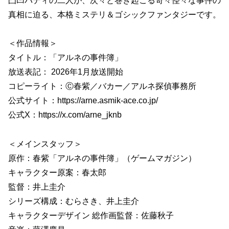
凸凹バディの二人が、次々と巻き起こる奇々怪々な事件の
真相に迫る、本格ミステリ＆ゴシックファンタジーです。
＜作品情報＞
タイトル：「アルネの事件簿」
放送表記： 2026年1月放送開始
コピーライト：Ⓒ春紫／バカー／アルネ探偵事務所
公式サイト：https://arne.asmik-ace.co.jp/
公式X：https://x.com/arne_jknb
＜メインスタッフ＞
原作：春紫「アルネの事件簿」（ゲームマガジン）
キャラクター原案：春太郎
監督：井上圭介
シリーズ構成：むらさき、井上圭介
キャラクターデザイン 総作画監督：佐藤秋子