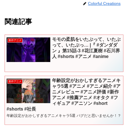
Colorful Creations
関連記事
モモの柔肌をいたぶって、いたぶ
新作アニメ
って、いたぶっ… |『 #ダンダダ
ン 』第15話-3 #花江夏樹 #石川界
人 #shorts #アニメ #anime
年齢設定がおかしすぎるアニメキ
新作アニメ
ャラ5選 #アニメ #アニメ紹介 #ア
ニメレビュー #アニメ評価 #新作
アニメ #推薦アニメ #オタク #フ
ィギュア #アニソン #short
#shorts #社長
年齢設定がおかしすぎるアニメキャラ5選 バグだと思いませんか！？