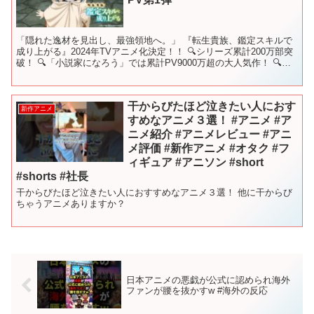
「隠れた逸材を見出し、最強領地へ。」 『転生貴族、鑑定スキルで
成り上がる』2024年TVアニメ化決定！！ 🔍シリーズ累計200万部突
破！ 🔍「小説家になろう」では累計PV9000万超の大人気作！ 🔍
「マガジンポケット」（講談社）でコミックス...
干からびたほど泣きたい人におす
新作アニメ
すめなアニメ３選！ #アニメ #ア
ニメ紹介 #アニメレビュー #アニ
メ評価 #新作アニメ #オタク #フ
ィギュア #アニソン #short
#shorts #社長
干からびたほど泣きたい人におすすめなアニメ３選！ 他に干からび
ちゃうアニメありますか？
日本アニメの悪戯が公式に認められ海外
ファンが腰を抜かすw #海外の反応