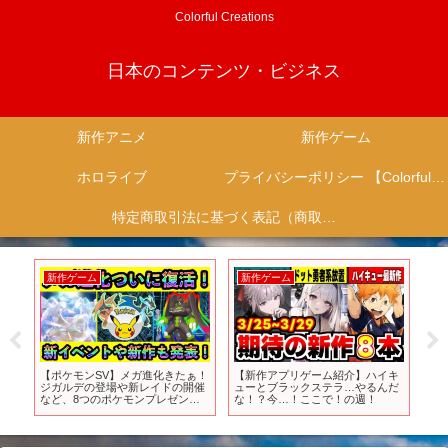
Colorful Creations
日本のコンテンツ・ビジネス
新作アニメ
新作ゲーム
ホロライブ
プライバシーポリシー 【Colorful Creation】
特定商取引法に基づく表記（商取引に関する開示）
新作ゲーム
新作ゲーム
新
合
【ポケモンSV】メガ進化きたぁ！
【新作アプリゲーム紹介】ハイキ
週刊
ジガルデの登場や新レイドの開催
ューとブラックステラ…やるんだ
An
me
など、8つのポケモンプレゼンツ
な！？今…！ここで！の週！
の発表内容をまとめて紹介！【ポ
ケモンプレゼンツ2024.02.28】