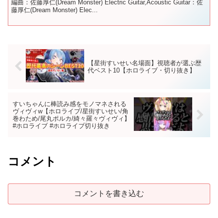
編曲：佐藤厚仁(Dream Monster) Electric Guitar,Acoustic Guitar：佐
藤厚仁(Dream Monster) Elec...
【星街すいせい名場面】視聴者が選ぶ歴
代ベスト10【ホロライブ・切り抜き】
すいちゃんに棒読み感をモノマネされる
ヴィヴィw【ホロライブ/星街すいせい/角
巻わため/尾丸ポルカ/綺々羅々ヴィヴィ】
#ホロライブ #ホロライブ切り抜き
コメント
コメントを書き込む