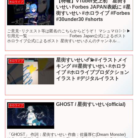
【特報】VTuber史上初 星街す
ホロライブ
いせい Forbes JAPAN表紙に #星
街すいせい #ホロライブ #Forbes
#30under30 #shorts
ご意見･リクエスト等は匿名のこちらからどうぞ！ マシュマロ▷▷▶︎
引用元一覧 ┈┈┈┈┈┈┈┈┈┈ Forbes Japan公式によるポスト
ホロライブ公式によるポスト 星街すいせいさんのチャンネル
▷▶▷@HoshimachiSuise...
星街すいせい☄️💫#イラストメイ
ホロライブ
キング ##星街すいせい #ホロラ
イブ #ホロライブプロダクション
イラスト #デジタルイラスト
GHOST / 星街すいせい(official)
ホロライブ
「GHOST」 作詞：星街すいせい 作曲：佐藤厚仁(Dream Monster)