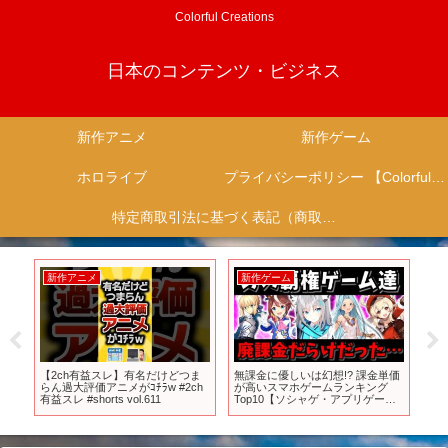
Colorful Creations
日本のコンテンツ・ビジネス
新作アニメ
新作ゲーム
ホロライブ
プライバシーポリシー 【Colorful Creation】
特定商取引法に基づく表記（商取引に関する開示）
新作アニメ
新作ゲーム
新作アニ
【2ch有益スレ】有名だけどつま
無課金に優しいは幻想!? 課金単価
【最新アニ
らん過大評価アニメがｺﾁﾗw #2ch
が高いスマホゲームランキング
の新刊ラノ
有益スレ #shorts vol.611
Top10【ソシャゲ・アプリゲー
アニメ放送
ム】【ゆっくり解説】【無課金に
や『王様の
おすすめのゲーム】【ウマ娘】
に処す』な
【FGO】
すすめラノ