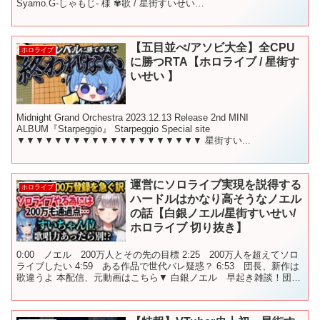
Syamo.G-しゃもじ- 様 ✾歌 / 星街すいせい
▼▼▼▼▼▼▼▼▼▼▼▼▼▼▼▼▼▼▼▼...
【五目並べ/アソビ大全】全CPU
ホロライブ
に勝つRTA【ホロライブ / 星街す
いせい 】
Midnight Grand Orchestra 2023.12.13 Release 2nd MINI
ALBUM『Starpeggio』 Starpeggio Special site
▼▼▼▼▼▼▼▼▼▼▼▼▼▼▼▼▼▼▼▼ 星街すい...
運営にソロライブ実現を説得する
ホロライブ
ハードルはかなり高そうなノエル
の話【白銀ノエル/星街すいせい/
ホロライブ 切り抜き】
0:00 ノエル 200万人とその先の目標 2:25 200万人を超えてソロ
ライブしたい 4:59 ある作品で世代バレ疑惑？ 6:53 団長、新作は
歌違うよ 本配信、元動画はこちら▼ 白銀ノエル 早起き雑談！団員
さんに行ってらっしゃいを言い...