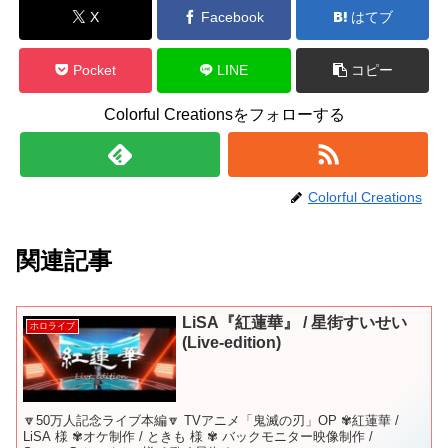
X
Facebook
はてブ
Pocket
LINE
コピー
Colorful Creationsをフォローする
Colorful Creations
関連記事
LiSA『紅蓮華』 / 星街すいせい
ホロライブ
(Live-edition)
🔽50万人記念ライブ本編🔽 TVアニメ「鬼滅の刃」OP ✾紅蓮華 /
LiSA 様 ✾オケ制作 / ときも 様 ✾ バックモニター映像制作 /