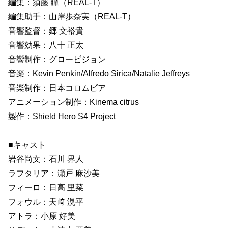
編集：須藤 瞳（REAL-T）
編集助手：山岸歩奈実（REAL-T）
音響監督：郷 文裕貴
音響効果：八十 正太
音響制作：グロービジョン
音楽：Kevin Penkin/Alfredo Sirica/Natalie Jeffreys
音楽制作：日本コロムビア
アニメーション制作：Kinema citrus
製作：Shield Hero S4 Project
■キャスト
岩谷尚文：石川 界人
ラフタリア：瀬戸 麻沙美
フィーロ：日高 里菜
フォウル：天﨑 滉平
アトラ：小原 好美