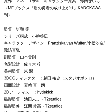
原作：アネコユサギ キャラクター原案：弥南せいら
（MFブックス『盾の勇者の成り上がり』KADOKAWA
刊）
監督：垪和 等
シリーズ構成：小柳啓伍
キャラクターデザイン：Franziska van Wulfen/小松沙奈/
諏訪真弘
副監督：山本貴則
色彩設計：佐々木 梓
美術監督：東 潤一
3DCGディレクター：越田 祐史（スタジオポメロ）
画面設計：宮﨑 真一朗
2Dアーティスト：hydekick
撮影監督：池田未歩（T2studio）
撮影監修：江間 常高（T2studio）