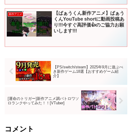
【ばぁうくん新作アニメ】ばぁう
新作アニメ
くんYouTube shortに動画投稿あ
り!!!今すぐ高評価👍のご協力お願
いします!!!
【PS/switch/steam】2025年9月に遊ぶべ
き新作ゲーム18選【おすすめゲーム紹
介】
[運命のトリガー]新作アニメ調バトロワソ
ロランクやってみた！！[VTuber]
コメント