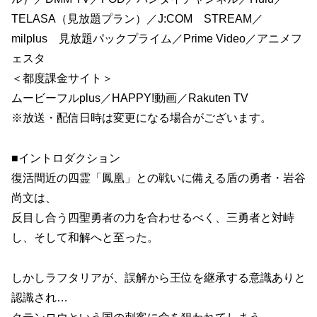
TELASA（見放題プラン）／J:COM STREAM／
milplus 見放題パックプライム／Prime Video／アニメフ
ェスタ
＜都度課金サイト＞
ムービーフルplus／HAPPY!動画／Rakuten TV
※放送・配信日時は変更になる場合がございます。
■イントロダクション
復活間近の四霊「鳳凰」との戦いに備える盾の勇者・岩谷
尚文は、
反目し合う四聖勇者の力を合わせるべく、三勇者と対峙
し、そして和解へと至った。
しかしラフタリアが、誤解から王位を継承する意識ありと
認識され…