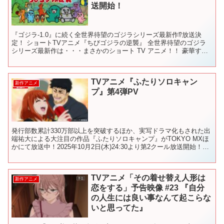
送開始！
『ゴジラ-1.0』に続く全世界待望のゴジラシリーズ最新作⁉放送決
定！ ショートTVアニメ『ちびゴジラの逆襲』 全世界待望のゴジラ
シリーズ最新作は・・・まさかのショート TV アニメ！！ 豪華すぎ
る声優陣で、クセが強すぎるちび怪獣たちの、ゆる...
TVアニメ『ふたりソロキャン
新作アニメ
プ』第4弾PV
発行部数累計330万部以上を突破するほか、実写ドラマ化もされた出
端祐大による大注目の作品『ふたりソロキャンプ』がTOKYO MXほ
かにて放送中！2025年10月2日(木)24:30より第2クール放送開始！
■HOKUTO「ふたりでいようか」...
TVアニメ「その着せ替え人形は
新作アニメ
恋をする」予告映像 #23 『自分
の人生には良い事なんて起こらな
いと思ってた』