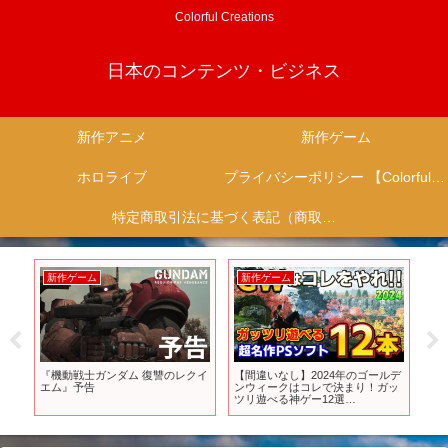
Colorful Creations
日本のコンテンツ・ビジネス
新作アニメ
新作ゲーム
ホロライブ
プライバシーポリシー 【Colorful Creation】
特定商取引法に基づく表記（商取引に関する開示）
新作ゲーム
新作ゲーム
新
題の
『機動戦士ガンダム 復讐のレクイ
【間違いなし】2024年のゴールデ
今
き
エム』予告
ンウィークはコレで決まり！ガッ
しゲ
ん】
ツリ遊べる神ゲー12選
20
【PS5/PS4、GW/連休、おすすめ
ゲーム情報、ゆっくり解説】