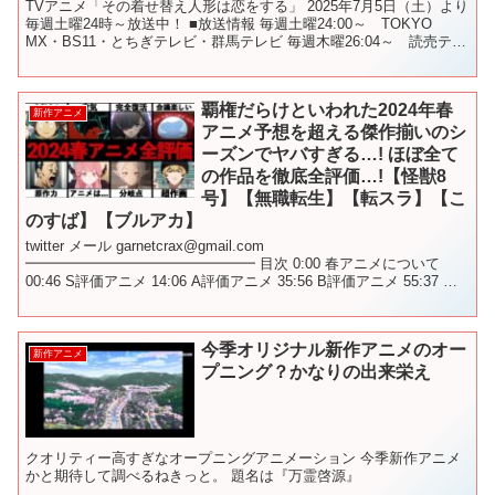
TVアニメ「その着せ替え人形は恋をする」 2025年7月5日（土）より
毎週土曜24時～放送中！ ■放送情報 毎週土曜24:00～ TOKYO
MX・BS11・とちぎテレビ・群馬テレビ 毎週木曜26:04～ 読売テレ
ビ 毎週木曜26:30～ ...
覇権だらけといわれた2024年春
新作アニメ
アニメ予想を超える傑作揃いのシ
ーズンでヤバすぎる…! ほぼ全て
の作品を徹底全評価…!【怪獣8
号】【無職転生】【転スラ】【こ
のすば】【ブルアカ】
twitter メール garnetcrax@gmail.com
━━━━━━━━━━━━━━━━ 目次 0:00 春アニメについて
00:46 S評価アニメ 14:06 A評価アニメ 35:56 B評価アニメ 55:37 ワ
ースト評価アニ...
今季オリジナル新作アニメのオー
新作アニメ
プニング？かなりの出来栄え
クオリティー高すぎなオープニングアニメーション 今季新作アニメ
かと期待して調べるねきっと。 題名は『万霊啓源』