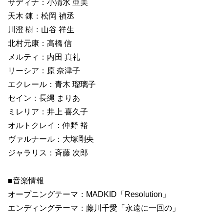
サディナ：小清水 亜美
天木 錬：松岡 禎丞
川澄 樹：山谷 祥生
北村元康：高橋 信
メルティ：内田 真礼
リーシア：原 奈津子
エクレール：青木 瑠璃子
セイン：長縄 まりあ
ミレリア：井上 喜久子
オルトクレイ：仲野 裕
ヴァルナール：大塚剛央
ジャラリス：斉藤 次郎
■音楽情報
オープニングテーマ：MADKID「Resolution」
エンディングテーマ：藤川千愛「永遠に一回の」