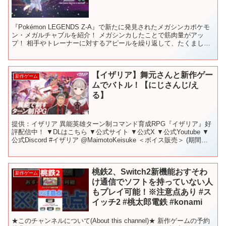
『Pokémon LEGENDS Z-A』で新たに発見されたメガシンカポケモ
ン・メガルチャブルを紹介！ メガシンカしたことで筋肉量がアッ
プ！ 相手やトレーナーに対するアピールを繰り返して、たくましい
胸筋を四方八方に見せつけるよ！ 『Poké...
【イザリア】舞元さんと新作ゲー
新作ゲーム
ムでバトル！【にじさんじ/え
る】
提供：イザリア 異能英雄ターン制コマンド育成RPG『イザリア』好
評配信中！ ▼DLはこちら ▼公式サイト ▼公式X ▼公式Youtube ▼
公式Discord #イザリア @MaimotoKeisuke ＜ボイス販売＞ (期間限
定) (再販...
桃鉄2、Switch2新機能おすそわ
新作ゲーム
け通信でソフトを持っていない人
もプレイ可能！※注意点あり #ス
イッチ2 #桃太郎電鉄 #konami
★このチャンネルについて(About this channel)★ 新作ゲームの予約