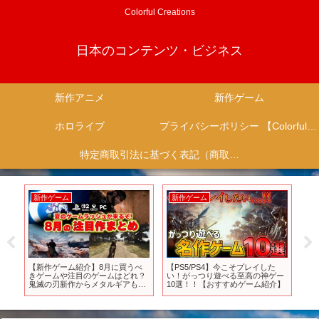
Colorful Creations
日本のコンテンツ・ビジネス
新作アニメ
新作ゲーム
ホロライブ
プライバシーポリシー 【Colorful Creation】
特定商取引法に基づく表記（商取引に関する開示）
新作ゲーム
新作ゲーム
新
期
【新作ゲーム紹介】8月に買うべ
【PS5/PS4】今こそプレイした
T
きゲームや注目のゲームはどれ？
い！がっつり遊べる至高の神ゲー
ぞ」
鬼滅の刃新作からメタルギアも！
10選！！【おすすめゲーム紹介】
発売されるゲームに正直思うとこ
ろ【PS5/Switch2/おすすめゲーム
ソフト】