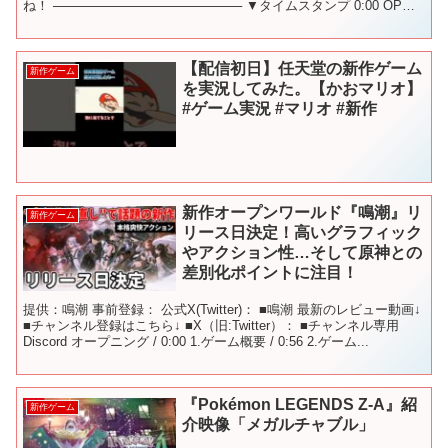
ね！ ───────────────────── ▼タイムスタンプ 0:00 OP
0:12 プリンス オブ ペル...
【配信初日】任天堂の新作ゲーム
新作ゲーム
を実況してみた。【かおマリオ】
#ゲーム実況 #マリオ #新作
新作オープンワールド『鳴潮』リ
新作ゲーム
リース日決定！高いグラフィック
やアクション性…そして原神との
差別化ポイントに注目！
提供：鳴潮 事前登録： 公式X(Twitter)： ■鳴潮 最新のレビュー動画↓
■チャンネル登録はこちら↓ ■X（旧:Twitter）： ■チャンネル専用
Discord オープニング / 0:00 1.ゲーム概要 / 0:56 2.ゲーム...
『Pokémon LEGENDS Z-A』紹
新作ゲーム
介映像「メガルチャブル」