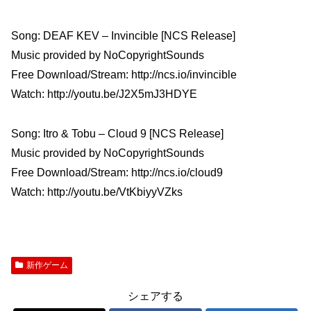
Song: DEAF KEV – Invincible [NCS Release]
Music provided by NoCopyrightSounds
Free Download/Stream: http://ncs.io/invincible
Watch: http://youtu.be/J2X5mJ3HDYE
Song: Itro & Tobu – Cloud 9 [NCS Release]
Music provided by NoCopyrightSounds
Free Download/Stream: http://ncs.io/cloud9
Watch: http://youtu.be/VtKbiyyVZks
新作ゲーム
シェアする