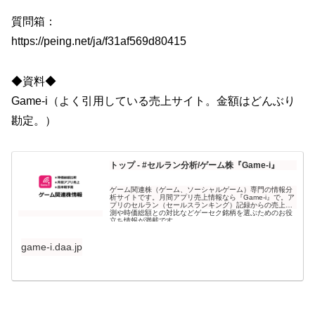
質問箱：
https://peing.net/ja/f31af569d80415
◆資料◆
Game-i（よく引用している売上サイト。金額はどんぶり
勘定。）
トップ - #セルラン分析/ゲーム株『Game-i』
ゲーム関連株（ゲーム、ソーシャルゲーム）専門の情報分
析サイトです。月間アプリ売上情報なら『Game-i』で。ア
プリのセルラン（セールスランキング）記録からの売上予
測や時価総額との対比などゲーセク銘柄を選ぶためのお役
立ち情報が満載です。
game-i.daa.jp