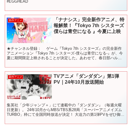
#EGGHEAD
「ナナシス」完全新作アニメ、特
新作アニメ
報解禁！『Tokyo 7th シスターズ
僕らは青空になる 』今夏に上映
★チャンネル登録： ゲーム『Tokyo 7th シスターズ』の完全新作
アニメーション『Tokyo 7th シスターズ-僕らは青空になる-』が、今
夏に期間限定上映されることが決定した。あわせて、春日部ハル、
天堂寺ムスビ、角森ロナらメインキャ...
TVアニメ「ダンダダン」第1弾
新作アニメ
PV｜24年10月放送開始
集英社「少年ジャンプ＋」にて連載中の『ダンダダン』（毎週火曜
日更新）。 24年10月からMBS/TBS系28局「スーパーアニメイズム
TURBO」枠にて全国同時放送が決定！ 大迫力の第1弾PVをぜひ御覧
ください。 ★公式HP： ★公式X： ★...