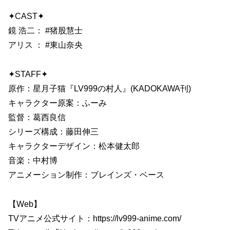
✦CAST✦
鏡 浩二： #猪股慧士
アリス ： #東山奈央
✦STAFF✦
原作：星月子猫『LV999の村人』(KADOKAWA刊)
キャラクター原案：ふーみ
監督：葛西良信
シリーズ構成：藤田伸三
キャラクターデザイン：松本健太郎
音楽：中村博
アニメーション制作：ブレインズ・ベース
【Web】
TVアニメ公式サイト：https://lv999-anime.com/