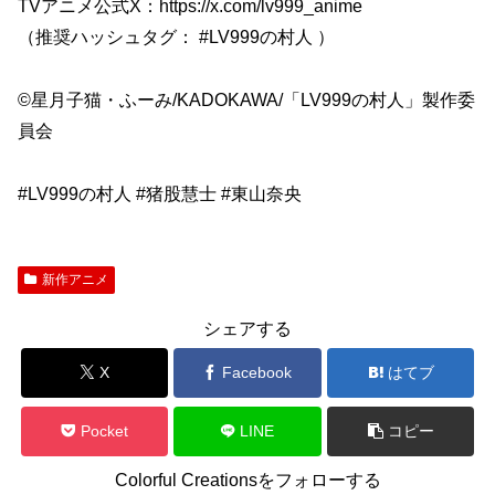
TVアニメ公式X：https://x.com/lv999_anime
（推奨ハッシュタグ： #LV999の村人 ）
©星月子猫・ふーみ/KADOKAWA/「LV999の村人」製作委
員会
#LV999の村人 #猪股慧士 #東山奈央
新作アニメ
シェアする
X
Facebook
はてブ
Pocket
LINE
コピー
Colorful Creationsをフォローする