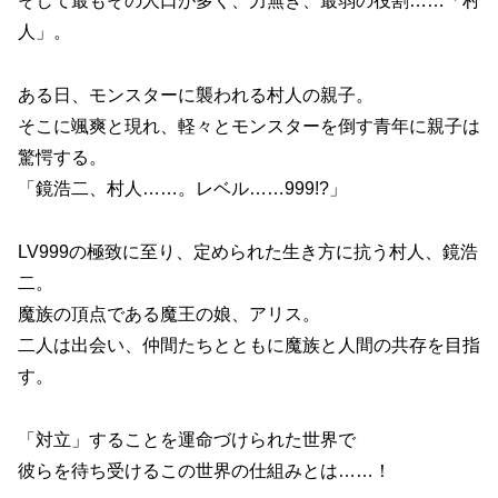
そして最もその人口が多く、力無き、最弱の役割……「村
人」。
ある日、モンスターに襲われる村人の親子。
そこに颯爽と現れ、軽々とモンスターを倒す青年に親子は
驚愕する。
「鏡浩二、村人……。レベル……999!?」
LV999の極致に至り、定められた生き方に抗う村人、鏡浩
二。
魔族の頂点である魔王の娘、アリス。
二人は出会い、仲間たちとともに魔族と人間の共存を目指
す。
「対立」することを運命づけられた世界で
彼らを待ち受けるこの世界の仕組みとは……！