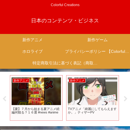
Colorful Creations
日本のコンテンツ・ビジネス
新作アニメ
新作ゲーム
ホロライブ
プライバシーポリシー 【Colorful Creation】
特定商取引法に基づく表記（商取引に関する開示）
新作アニメ
新作アニメ
新
い
【夏】７月から始まる夏アニメ続
TVアニメ「綺麗にしてもらえます
主人
編何観る？１６選 #news #anime
か。」ティザーPV
メ 
アニ
ニメ
ン #