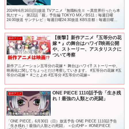
2024年6月16日(日)放送 TVアニメ『無職転生Ⅱ ～異世界行ったら本
気だす～』 第22話「親」予告編 TOKYO MX／BS11：毎週日曜
24:00放送 サンテレビ：毎週日曜24:30放送 KBS京都：毎週日曜
24:00放送 ABEM...
【衝撃】新作アニメ『五等分の花
新作アニメ
嫁＊』の舞台はハワイ⁉︎映画公開
や、ストーリー、アスタリスクに
ついて考察
新作アニメーション五等分の花嫁＊ 舞台はハワイ⁉︎ ストーリーや、
映画化に関してちょっとだけ考察していきます。 #五等分の花嫁 #五
等分の花嫁＊ #ごとよめ #五等分 #五等分の花嫁∽
ONE PIECE 1110話予告「生き残
新作アニメ
れ！最強の人類との死闘」
「ONE PIECE」6月30日（日）放送予告 ONE PIECE 1110話予告
「生き残れ！最強の人類との死闘」 ＜公式HP＞ #ONEPIECE