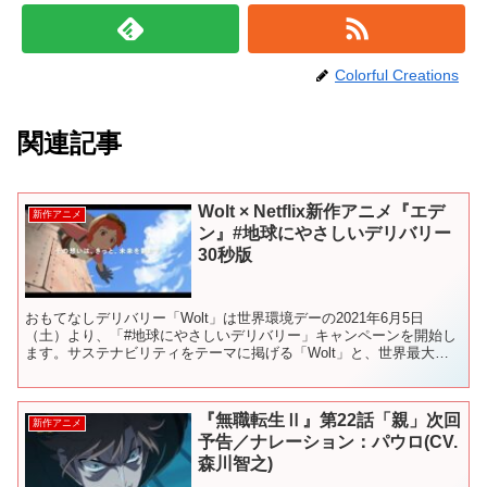
Colorful Creations
関連記事
Wolt × Netflix新作アニメ『エデ
新作アニメ
ン』#地球にやさしいデリバリー
30秒版
おもてなしデリバリー「Wolt」は世界環境デーの2021年6月5日
（土）より、「#地球にやさしいデリバリー」キャンペーンを開始し
ます。サステナビリティをテーマに掲げる「Wolt」と、世界最大級
のオンラインストリーミングサービスを展開するNe...
『無職転生Ⅱ』第22話「親」次回
新作アニメ
予告／ナレーション：パウロ(CV.
森川智之)