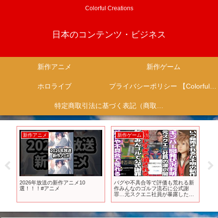
Colorful Creations
日本のコンテンツ・ビジネス
新作アニメ
新作ゲーム
ホロライブ
プライバシーポリシー 【Colorful Creation】
特定商取引法に基づく表記（商取引に関する開示）
新作アニメ
新作ゲーム
新
低
2026年放送の新作アニメ10
バグや不具合等で評価も荒れる新
「
上
選！！！#アニメ
作みんなのゴルフ流石に公式謝
リを
罪…元スクエニ社員が暴露した内
ギ
容がエグ過ぎて流石に消されてし
ムと
リ
まう…発表から全く情報が無いキ
ら
ンハー4とFF7最終作の開発状況判
ヤバ
明