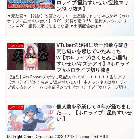
ロライブ/星街すいせい/宝鐘マリ
ン/切り抜き】
▼元動画▼ 【雑談】映画よろしく！土産話でもしてやるか🎁【ホロ
ライブ / 星街すいせい 】 0:00 船長が鬱 0:53 星街メンタルクリニ
ック 4:20 船長の家に泊まった話 ▼出演配信者様▼
@HoshimachiSuisei @Hou...
VTuberの始祖に第一印象を聞き
ホロライブ
同じ匂いを感じていたみこち
w【ホロライブ/さくらみこ/星街
すいせい/キズナアイ】#ホロライ
ブ #ホロライブ切り抜き
【逆凸】#miComet アポなし⁉逆凸いきます！！！！！！告知アリ
【ホロライブ/さくらみこ/星街すいせい】 本チャンネルはホロライ
ブ切り抜きフォームに申請済みです #ホロライブ #ホロライブ切り抜
き#hololive #shorts #h...
個人勢を卒業して４年が経ちまし
ホロライブ
た──。【ホロライブ / 星街すいせ
い 】
Midnight Grand Orchestra 2023.12.13 Release 2nd MINI