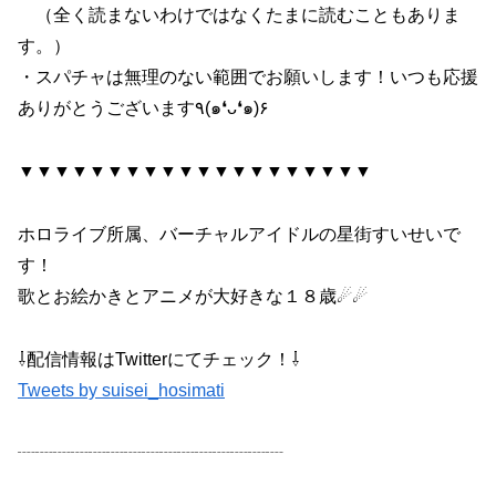
（全く読まないわけではなくたまに読むこともありま
す。）
・スパチャは無理のない範囲でお願いします！いつも応援
ありがとうございます٩(๑❛ᴗ❛๑)۶
▼▼▼▼▼▼▼▼▼▼▼▼▼▼▼▼▼▼▼▼
ホロライブ所属、バーチャルアイドルの星街すいせいで
す！
歌とお絵かきとアニメが大好きな１８歳☄☄
⇩配信情報はTwitterにてチェック！⇩
Tweets by suisei_hosimati
┈┈┈┈┈┈┈┈┈┈┈┈┈┈┈