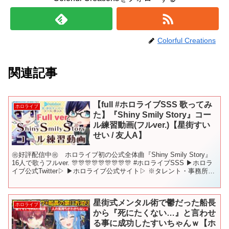
Colorful Creations
関連記事
【full #ホロライブSSS 歌ってみ
ホロライブ
た】『Shiny Smily Story』コー
ル練習動画(フルver.)【星街すい
せい / 友人A】
㊗好評配信中㊗ ホロライブ初の公式全体曲『Shiny Smily Story』
16人で歌うフルver. 🎊🎊🎊🎊🎊🎊🎊🎊🎊 #ホロライブSSS ▶ホロラ
イブ公式Twitter▷ ▶ホロライブ公式サイト▷ ※タレント・事務所ス
タッフ募集中です...
星街式メンタル術で鬱だった船長
ホロライブ
から『死にたくない…』と言わせ
る事に成功したすいちゃんｗ【ホ