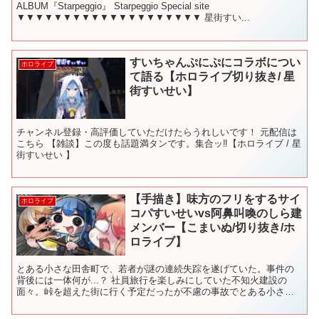
ALBUM『Starpeggio』 Starpeggio Special site
▼▼▼▼▼▼▼▼▼▼▼▼▼▼▼▼▼▼▼▼ 星街すい...
すいちゃんぷにぷにコラボについ
ホロライブ
て語る【ホロライブ切り抜き/ 星
街すいせい】
チャンネル登録・高評価していただけたらうれしいです！ 元配信は
こちら 【雑談】この度も話題満タンです。集合ッ‼【ホロライブ / 星
街すいせい 】
【手描き】味方のフリをするサイ
ホロライブ
コパすいせいvs阿鼻叫喚のしら建
メンバー【こまいぬ/切り抜き/ホ
ロライブ】
とある小さな田舎町で、若者が謎の連続失踪を遂げていた。事件の
背後には一体何が...？ 社員旅行を楽しみにしていた不知火建設の
面々。峠を超えた街に行く予定だったが不慮の事故でとある小さな
田舎町で一泊過ごすことになった夜に事件が起きた。 謎の空...