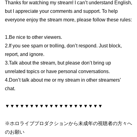
Thanks for watching my stream! I can’t understand English,
but I appreciate your comments and support. To help
everyone enjoy the stream more, please follow these rules:
1.Be nice to other viewers.
2.If you see spam or trolling, don’t respond. Just block,
report, and ignore.
3.Talk about the stream, but please don’t bring up
unrelated topics or have personal conversations.
4.Don’t talk about me or my stream in other streamers’
chat.
▼▼▼▼▼▼▼▼▼▼▼▼▼▼▼▼▼▼▼▼
※ホロライブプロダクションから未成年の視聴者の方々へ
のお願い