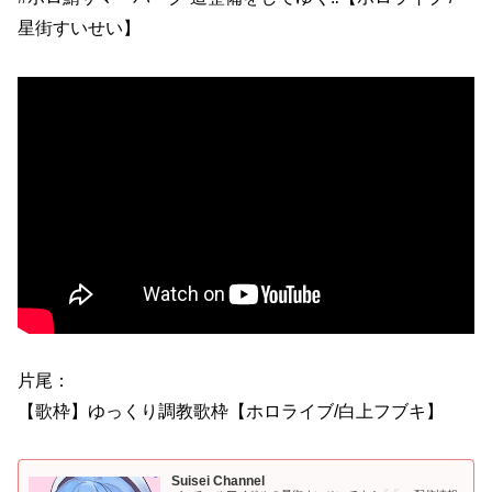
星街すいせい】
片尾：
【歌枠】ゆっくり調教歌枠【ホロライブ/白上フブキ】
Suisei Channel