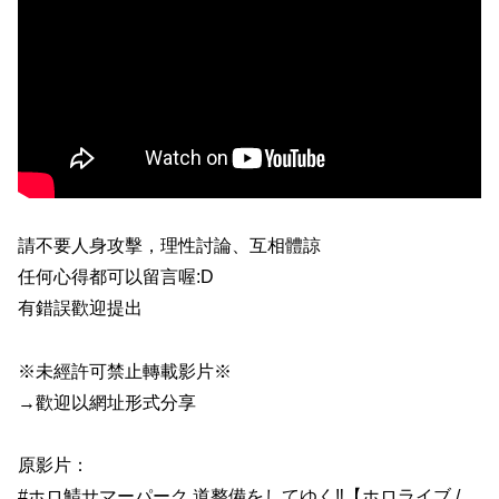
請不要人身攻擊，理性討論、互相體諒
任何心得都可以留言喔:D
有錯誤歡迎提出
※未經許可禁止轉載影片※
→歡迎以網址形式分享
原影片：
#ホロ鯖サマーパーク 道整備をしてゆく‼【ホロライブ /