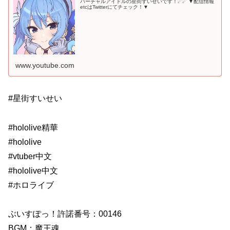
バーチャルアイドルの星街すいせいです！☄☄ ▼配信情報
etcはTwitterにてチェック！▼
www.youtube.com
#星街すいせい
#hololive精華
#hololive
#vtuber中文
#hololive中文
#ホロライブ
ぶいすぽっ！許諾番号：00146
BGM：魔王魂