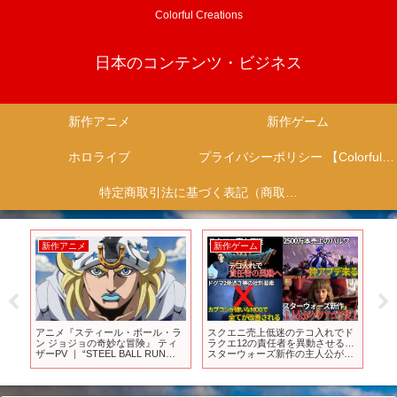
Colorful Creations
日本のコンテンツ・ビジネス
新作アニメ
新作ゲーム
ホロライブ
プライバシーポリシー 【Colorful Creation】
特定商取引法に基づく表記（商取引に関する開示）
新作アニメ
新作ゲーム
新
年は
アニメ『スティール・ボール・ラ
スクエニ売上低迷のテコ入れでド
新作
フ
ン ジョジョの奇妙な冒険』 ティ
ラクエ12の責任者を異動させる…
ニメ
の
ザーPV ｜ “STEEL BALL RUN
スターウォーズ新作の主人公がポ
ム
JoJo’s Bizarre Adventure” New
リコレ等で荒れる…ドグマ２カプ
Teaser Trailer!
コンの嫌いなMODで改善される…
パルワが神アプデを実施してしま
う