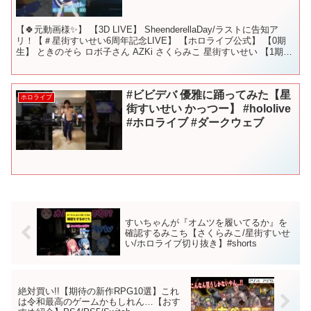
【🍀元動画様✨】 【3D LIVE】 SheenderellaDay/ラストに告知ア
リ！【＃星街すいせい6周年記念LIVE】 【ホロライブ公式】 【0期
生】 ときのそら ロボ子さん AZKi さくらみこ 星街すいせい 【1期
生】 アキ・ロー...
#ビビデバ 優雅に踊ってみた【星
ホロライブ
街すいせい かっつー】 #hololive
#ホロライブ #ダークウェブ
すいちゃんが『オムツを履いてるか』を
確認するみこち【さくらみこ/星街すいせ
い/ホロライブ切り抜き】#shorts
絶対買い!!【期待の新作RPG10選】これ
は令和最高のゲームかもしれん…【おす