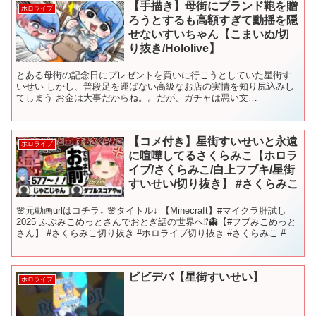
【手描き】母街にブランド鞄を贈
ホロライブ
ろうとするも高額すぎて動揺を隠
せないすいちゃん【こまいぬ/切
り抜き/Hololive】
とある母街の記念日にプレゼントを買いに行こうとしていた星街す
いせい しかし、普段足を運ばない高級なお店の実情を知り尻込みし
てしまう お金は大事だからね。。だが、ガチャは悪い文
明！！！！！ ーーーーーーーーーーーーーーーーーーーーーーーー
ーー...
【コメ付き】星街すいせいと永遠
ホロライブ
に喧嘩してるさくらみこ【ホロラ
イブ/さくらみこ/白上フブキ/星街
すいせい/切り抜き】 #さくらみこ
🌸元動画urlはコチラ↓ 🌸タイトル↓ 【Minecraft】#マイクラ肝試し
2025 ふぶみこめっとさんでおとぎ話の世界へ⁉👻【#フブみこめっと
さん】 #さくらみこ切り抜き #ホロライブ切り抜き #さくらみこ #切
り抜き
ビビデバ【星街すいせい】
ホロライブ