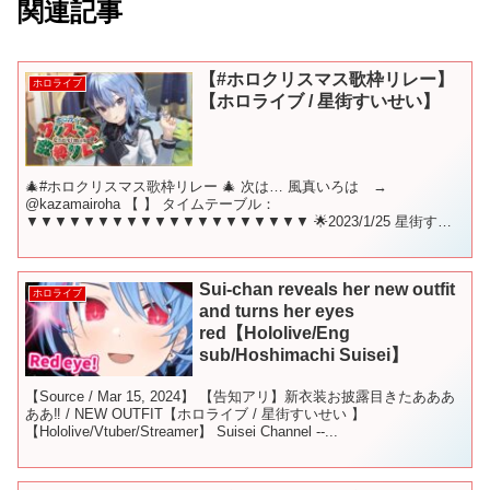
関連記事
【#ホロクリスマス歌枠リレー】
ホロライブ
【ホロライブ / 星街すいせい】
🎄#ホロクリスマス歌枠リレー 🎄 次は… 風真いろは →
@kazamairoha 【 】 タイムテーブル：
▼▼▼▼▼▼▼▼▼▼▼▼▼▼▼▼▼▼▼▼ 🌟2023/1/25 星街すい
せい 2ndアルバム『Specter』発売！ 🌟2023...
Sui-chan reveals her new outfit
ホロライブ
and turns her eyes
red【Hololive/Eng
sub/Hoshimachi Suisei】
【Source / Mar 15, 2024】 【告知アリ】新衣装お披露目きたあああ
ああ‼ / NEW OUTFIT【ホロライブ / 星街すいせい 】
【Hololive/Vtuber/Streamer】 Suisei Channel --...