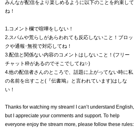
みんなが配信をより楽しめるように以下のことを約束して
ね！
1.コメント欄で喧嘩をしない！
2.スパムや荒らしがあらわれても反応しないこと！ブロッ
クや通報･無視で対応してね！
3.配信と関係ない内容のコメントはしないこと！(フリー
チャット枠があるのでそこでしてね✨)
4.他の配信者さんのところで、話題に上がってない時に私
の名前を出すこと(『伝書鳩』と言われています)はしな
い！
Thanks for watching my stream! I can’t understand English,
but I appreciate your comments and support. To help
everyone enjoy the stream more, please follow these rules: