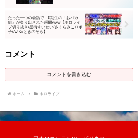
たった一つの会話で、0期生の『おバカ
組』が炙り出された瞬間www【ホロライ
ブ切り抜き/星街すいせい/さくらみこロボ
子/AZKi/ときのそら】
コメント
コメントを書き込む
ホーム
ホロライブ