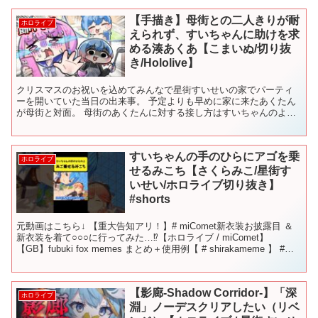
【手描き】母街との二人きりが耐
ホロライブ
えられず、すいちゃんに助けを求
める湊あくあ【こまいぬ/切り抜
き/Hololive】
クリスマスのお祝いを込めてみんなで星街すいせいの家でパーティ
ーを開いていた当日の出来事。 予定よりも早めに家に来たあくたん
が母街と対面。 母街のあくたんに対する接し方はすいちゃんのよう
だった...!! 星街一家に揉まれるあくたんの様子をご覧...
すいちゃんの手のひらにアゴを乗
ホロライブ
せるみこち【さくらみこ/星街す
いせい/ホロライブ切り抜き】
#shorts
元動画はこちら↓ 【重大告知アリ！】# miComet新衣装お披露目 ＆
新衣装を着て○○○に行ってみた…⁉【ホロライブ / miComet】
【GB】fubuki fox memes まとめ＋使用例【 # shirakameme 】 #
さ...
【影廊-Shadow Corridor-】「深
ホロライブ
淵」ノーデスクリアしたい（リベ