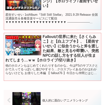
ンジ）【ホロライブ / 星街すいせ
い】
星街すいせい 1stAlbum『Still Still Stellar』 2021.9.29 Release 全国
流通販売＆各種音楽サービスにて配信
▼▼▼▼▼▼▼▼▼▼▼▼▼▼▼▼▼▼▼▼ ------------------------...
Falloutの世界に来た【さくらみ
ホロライブ
こ】と【白上フブキ】、【星街す
いせい】に似合うからと斧を渡し
た結果、敵と見るや即襲い、突然
NPCの話し方をする狂人が生ま
れてしまう…ｗｗ【ホロライブ/切り抜き】
他のホロメンもはじめてくれたりするのかな。今はPSのサブスクと
かで入ってるっぽいし遊びやすそう…クロスプレイあるのかはわか
らないけども お借りした本編 【 fallout76 】今日から仲間とはじめ
るfallout76【ホロライブ/さくらみ...
個人的に面白いアニメランキング