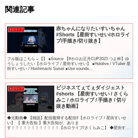
関連記事
赤ちゃんになりたいすいちゃん
ホロライブ
#Shorts【星街すいせい/ホロライ
ブ/手描き/切り抜き】
フル版はこちら→【】 ●Source 【#ホロお正月CUP2023 つよ杯】ゆ
うしょうしたい【ホロライブ / 星街すいせい】 ●Hololive / VTuber 星
街すいせい / Hoshimachi Suisei ●Use sounds...
ビジネスてぇてぇダイジェスト
ホロライブ
#shorts 【星街すいせい / さくら
みこ / ホロライブ / 手描き / 切り
抜き動画】
◆元動画◆ 【雑談】配信復帰する配信‼【ホロライブ / 星街すいせ
い】 【 重大告知 】重大告知が、ありま
す！！！！！！！！！！！！【ホロライブ/さくらみこ】 ◆星街すい
せい、さくらみこ◆ イラスト：あたらしい きもち #星街すいせい #
さ...