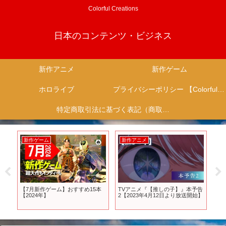
Colorful Creations
日本のコンテンツ・ビジネス
新作アニメ
新作ゲーム
ホロライブ
プライバシーポリシー 【Colorful Creation】
特定商取引法に基づく表記（商取引に関する開示）
新作ゲーム
新作アニメ
新
決
【7月新作ゲーム】おすすめ15本
TVアニメ『【推しの子】』本予告
【
化
【2024年】
2【2023年4月12日より放送開始】
ゲ
し
伝
ム