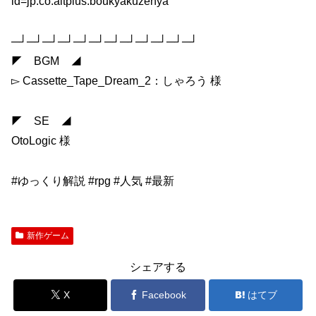
id=jp.co.altplus.boukyakuzenya
─┘─┘─┘─┘─┘─┘─┘─┘─┘─┘─┘─┘
◤ BGM ◢
▻ Cassette_Tape_Dream_2：しゃろう 様
◤ SE ◢
OtoLogic 様
#ゆっくり解説 #rpg #人気 #最新
新作ゲーム
シェアする
X
Facebook
はてブ