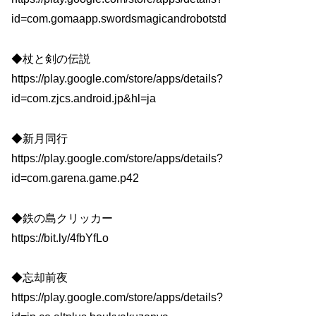
id=com.gomaapp.swordsmagicandrobotstd
◆杖と剣の伝説
https://play.google.com/store/apps/details?
id=com.zjcs.android.jp&hl=ja
◆新月同行
https://play.google.com/store/apps/details?
id=com.garena.game.p42
◆鉄の島クリッカー
https://bit.ly/4fbYfLo
◆忘却前夜
https://play.google.com/store/apps/details?