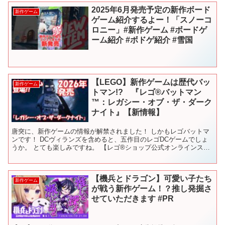
2025年6月発売予定の新作ボード
新作ゲーム
ゲーム紹介するよー！「スノーコ
ロニー」#新作ゲーム #ボードゲ
ーム紹介 #ボドゲ紹介 #雪国
【LEGO】新作ゲームは歴代バッ
新作ゲーム
トマン!? 『レゴ®バットマン
™：レガシー・オブ・ザ・ダーク
ナイト』【新情報】
唐突に、新作ゲームの情報が解禁されました！ しかもレゴバットマ
ンです！ DCヴィランズを含めると、五作目のレゴDCゲームでしょ
うか。 とても楽しみですね。 【レゴ®ショップ公式オンラインスト
アで、当日0時から購入しよう！】 #lego #...
【機兵とドラゴン】可愛い子たち
新作ゲーム
が戦う新作ゲーム！？推し発掘さ
せていただきます #PR