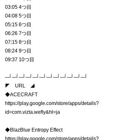
03:05 4つ目
04:08 5つ目
05:15 6つ目
06:26 7つ目
07:15 8つ目
08:24 9つ目
09:37 10つ目
─┘─┘─┘─┘─┘─┘─┘─┘─┘─┘─┘─┘
◤ URL ◢
◆ACECRAFT
https://play.google.com/store/apps/details?
id=com.vizta.wefly&hl=ja
◆BlazBlue Entropy Effect
https://play.google.com/store/apps/details?