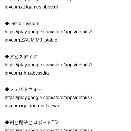
id=com.actgames.bbee.gl
◆Disco Elysium
https://play.google.com/store/apps/details?
id=com.ZAUM.M0_stable
◆アビスディア
https://play.google.com/store/apps/details?
id=com.nhn.abyssdia
◆フェイトウォー
https://play.google.com/store/apps/details?
id=com.igg.android.fatewar
◆剣と魔法とロボットTD
https://play.google.com/store/apps/details?