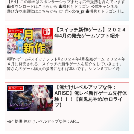
【PR】この動画はスポンサーシップまたは広告提携を含んでいます
👻ダウンロードはこちらから 👻機兵とドラゴン 公式チャンネル
遊び方や主題歌はこちらから 👉 @kidora_pr 👻機兵とドラゴン HP #
機兵とドラゴン #機ドラ #Vt...
【スイッチ新作ゲーム】２０２４
新作ゲーム
年4月の発売ゲームソフト紹介
#新作ゲーム#スイッチソフト#２０２４年4月発売ゲーム ２０２４年
４月に発売される、スイッチの新作ゲームを紹介をしていきます。
皆さんのゲーム購入の参考になれば幸いです。シレン６プレイ時間
凄いことになりそう… 【目次】 00:00 前置き 0...
【俺だけレベルアップな件：
新作ゲーム
ARISE】俺レベ新作ゲーム先行体
験！！！【百鬼あやめ/ホロライ
ブ】
- - - - - - - - - - - - - - - - - -- - - - - - - - - - - - - - - - - -- - - - - - - - - - - - - -
-ഒ˖° 提供:俺だけレベルアップな件：AR...