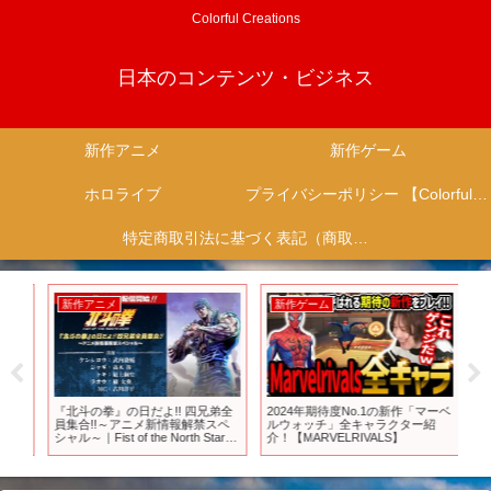
Colorful Creations
日本のコンテンツ・ビジネス
新作アニメ
新作ゲーム
ホロライブ
プライバシーポリシー 【Colorful Creation】
特定商取引法に基づく表記（商取引に関する開示）
新作アニメ
新作ゲーム
新
ダイ
『北斗の拳』の日だよ!! 四兄弟全
2024年期待度No.1の新作「マーベ
『ゼ
ー
員集合!!～アニメ新情報解禁スペ
ルウォッチ」全キャラクター紹
We
シャル～｜Fist of the North Star
介！【MARVELRIVALS】
へ
DAY! special program