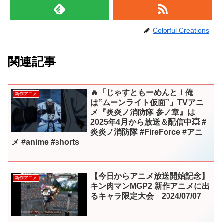
Colorful Creations
関連記事
🔥「じゃすともーめんと！俺
新作アニメ
は‟ムーンライト仮面”」TVアニ
メ『炎炎ノ消防隊 参ノ章』は
2025年4月から放送＆配信中💥 #
炎炎ノ消防隊 #FireForce #アニ
メ #anime #shorts
【今日からアニメ放送開始記念】
新作アニメ
キン肉マンMGP2 新作アニメに出
るキャラ限定大会 2024/07/07