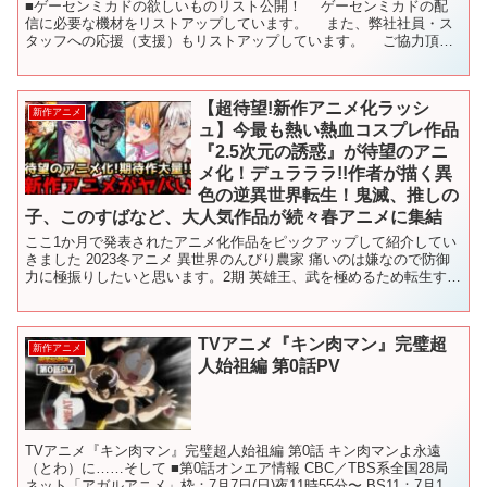
■ゲーセンミカドの欲しいものリスト公開！ ゲーセンミカドの配
信に必要な機材をリストアップしています。 また、弊社社員・ス
タッフへの応援（支援）もリストアップしています。 ご協力頂け
る有志の皆様！ よろしくお願いします。 リスト→ ...
【超待望!新作アニメ化ラッシ
新作アニメ
ュ】今最も熱い熱血コスプレ作品
『2.5次元の誘惑』が待望のアニ
メ化！デュラララ!!作者が描く異
色の逆異世界転生！鬼滅、推しの
子、このすばなど、大人気作品が続々春アニメに集結
ここ1か月で発表されたアニメ化作品をピックアップして紹介してい
きました 2023冬アニメ 異世界のんびり農家 痛いのは嫌なので防御
力に極振りしたいと思います。2期 英雄王、武を極めるため転生す
お隣の天使様にいつの間にか駄目人間にされていた...
TVアニメ『キン肉マン』完璧超
新作アニメ
人始祖編 第0話PV
TVアニメ『キン肉マン』完璧超人始祖編 第0話 キン肉マンよ永遠
（とわ）に……そして ■第0話オンエア情報 CBC／TBS系全国28局
ネット「アガルアニメ」枠：7月7日(日)夜11時55分〜 BS11：7月12