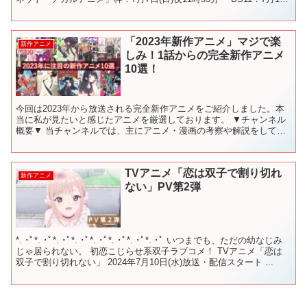
日(金)18時30分〜 アニマ...
「2023年新作アニメ」マジで楽
新作アニメ
しみ！1話からの完全新作アニメ
10選！
今回は2023年から放送される完全新作アニメをご紹介しました。本
当に私が見たいと感じたアニメを厳選しております。 ▼チャンネル
概要▼ 当チャンネルでは、主にアニメ・漫画の考察や解説をしてい
ます！ 考察や解説をしてほしいアニメ・漫画がありまし...
TVアニメ「恋は双子で割り切れ
新作アニメ
ない」PV第2弾
*. ･ﾟ*. ･ﾟ*. ･ﾟ*. ･ﾟ*. ･ﾟ*. ･ﾟ*. ･ﾟ*. ･ﾟ いつまでも、ただの幼なじみ
じゃ居られない。 初恋こじらせ系双子ラブコメ！ TVアニメ「恋は
双子で割り切れない」 2024年7月10日(水)放送・配信スタート ...