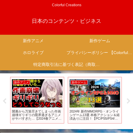
Colorful Creations
日本のコンテンツ・ビジネス
新作アニメ
新作ゲーム
ホロライブ
プライバシーポリシー 【Colorful Creation】
特定商取引法に基づく表記（商取引に関する開示）
新作アニメ
新作ゲーム
新
アニ
開幕から万策尽きてしまった作画
2024年 新作MMORPG・オンライ
斉
 #
崩壊ギリギリの限界過ぎるアニメ
ンゲーム13選 本格アクション＆経
目
がヤバすぎた…【2024春アニメ】
済ありに注目！【PC/PS5/PS4/ス
き
【出来損ないと呼ばれた元英雄】
マホ】
-
【小説家になろう】
ニ