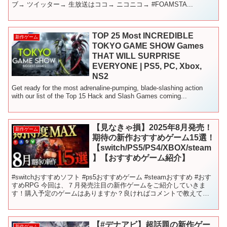
ブ→ ツイッター→ 生放送はココ→ ニコニコ→ #FOAMSTA...
TOP 25 Most INCREDIBLE
新作ゲーム
TOKYO GAME SHOW Games
THAT WILL SURPRISE
EVERYONE | PS5, PC, Xbox,
NS2
Get ready for the most adrenaline-pumping, blade-slashing action
with our list of the Top 15 Hack and Slash Games coming...
【見なきゃ損】2025年8月発売！
新作ゲーム
期待の新作おすすめゲーム15選！
【switch/PS5/PS4/XBOX/steam
】【おすすめゲーム紹介】
#switchおすすめソフト #ps5おすすめゲーム #steamおすすめ #おす
すめRPG 今回は、７月発売注目の新作ゲームをご紹介していきま
す！購入予定のゲームはありますか？良ければコメントで教えてく
ださい！ それでは発売日順にみていき...
【#デナアビ】超話題の新作ゲー
新作ゲーム