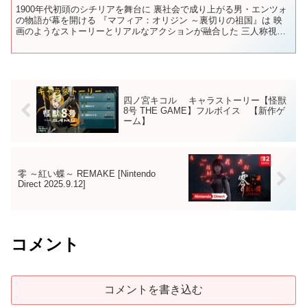
1900年代初頭のシチリアを舞台に 裏社会で成り上がる男・エンツォ
の物語が幕を開ける 『マフィア：オリジン ～裏切りの祖国』は 映
画のようなストーリーとリアルなアクションが融合した 三人称視点
アクションアドベンチャーです ナイフや散弾銃“ル...
四ノ宮キコル キャラストーリー【怪獣
8号 THE GAME】フルボイス 【新作ゲ
ーム】
零 ～紅い蝶～ REMAKE [Nintendo
Direct 2025.9.12]
コメント
コメントを書き込む