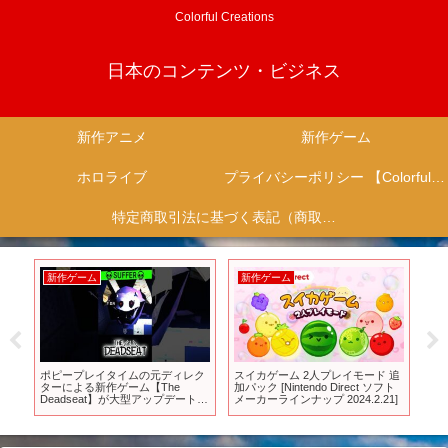
Colorful Creations
日本のコンテンツ・ビジネス
新作アニメ
新作ゲーム
ホロライブ
プライバシーポリシー 【Colorful Creation】
特定商取引法に基づく表記（商取引に関する開示）
新作ゲーム
新作ゲーム
新
蘭
ポピープレイタイムの元ディレク
スイカゲーム 2人プレイモード 追
「ビ
s
ターによる新作ゲーム【The
加パック [Nintendo Direct ソフト
廻戦」
Deadseat】が大型アップデート！
メーカーラインナップ 2024.2.21]
事
難易度MAXのSUFFERモード
#shorts