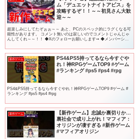
ム「デュエットナイトアビス」を
攻略するぞ！！～～初見さん大歓
迎～～
超楽しみにしてたぞぉぉ～～ あと、PCのスペック的にラグくなる可
能性があります。 コメント無いのは寂しいのでコメントじゃんじゃ
んしてくれ～～！！ ◆Xのフォローお願いします➞ ◆メンバーシっ
プ(membership) ◆discordサーバ...
PS4&PS5持ってるなら今すぐや
新作ゲーム
れ！神RPGゲームTOP9 #ゲーム
#ランキング #ps5 #ps4 #rpg
PS4&PS5持ってるなら今すぐやれ！神RPGゲームTOP9 #ゲーム #
ランキング #ps5 #ps4 #rpg
【新作ゲーム】忠誠か裏切りか…
新作ゲーム
裏社会で成り上がれ！マフィア：
オリジンが凄すぎる #新作ゲーム
#マフィアオリジン