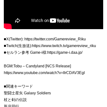
■X(Twitter): https://twitter.com/Gamereview_Riku
■Twitch(生放送):https://www.twitch.tv/gamereview_riku
■セルラン参考 Game-i様:https://game-i.daa.jp/
BGM:Tobu – Candyland [NCS Release]
https://www.youtube.com/watch?v=IIrCDAV3EgI
■関連キーワード
聖闘士星矢 Galaxy Soldiers
杖と剣の伝説
新月同行