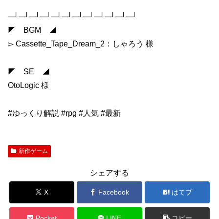
─┘─┘─┘─┘─┘─┘─┘─┘─┘─┘─┘─┘
◤ BGM ◢
▻ Cassette_Tape_Dream_2：しゃろう 様
◤ SE ◢
OtoLogic 様
#ゆっくり解説 #rpg #人気 #最新
新作ゲーム
シェアする
X
Facebook
はてブ
Pocket
LINE
コピー