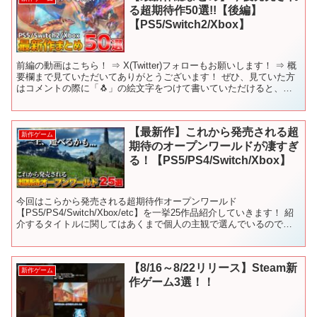
る超期待作50選!!【後編】
【PS5/Switch2/Xbox】
前編の動画はこちら！ ⇒ X(Twitter)フォローもお願いします！ ⇒ 概
要欄まで見ていただいてありがとうございます！ ぜひ、見ていた方
はコメントの際に「🐧」の絵文字をつけて書いていただけると、
「見てくれているんだな☺️」と幸せになれま...
【最新作】これから発売される超
新作ゲーム
期待のオープンワールドが凄すぎ
る！【PS5/PS4/Switch/Xbox】
今回はこらから発売される超期待作オープンワールド
【PS5/PS4/Switch/Xbox/etc】を一挙25作品紹介していきます！ 紹
介するタイトルに関してはあくまで個人の主観で選んでいるので良
ければ皆さんの『期待する新作ゲーム』も是非、...
【8/16～8/22リリース】Steam新
新作ゲーム
作ゲーム3選！！