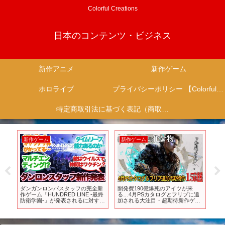
Colorful Creations
日本のコンテンツ・ビジネス
新作アニメ
新作ゲーム
ホロライブ
プライバシーポリシー 【Colorful Creation】
特定商取引法に基づく表記（商取引に関する開示）
新作ゲーム
新作ゲーム
新
ク
ダンガンロンパスタッフの完全新
開発費190億爆死のアイツが来
IN
ゲ
作ゲーム「HUNDRED LINE -最終
る…4月PSカタログとフリプに追
乱舞
遊
防衛学園-」が発表されるに対する
加される大注目・超期待新作ゲー
Cli
ロ
みんなの反応集
ム15選！！悲惨なアヴェウムの騎
OP
士団やらGOTYインディー受賞の
デイヴザダイバー等いろいろヤバ
いメンツ