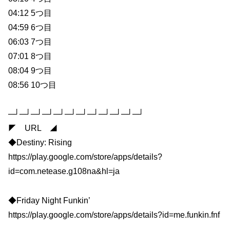
04:12 5つ目
04:59 6つ目
06:03 7つ目
07:01 8つ目
08:04 9つ目
08:56 10つ目
─┘─┘─┘─┘─┘─┘─┘─┘─┘─┘─┘─┘
◤ URL ◢
◆Destiny: Rising
https://play.google.com/store/apps/details?
id=com.netease.g108na&hl=ja
◆Friday Night Funkin’
https://play.google.com/store/apps/details?id=me.funkin.fnf