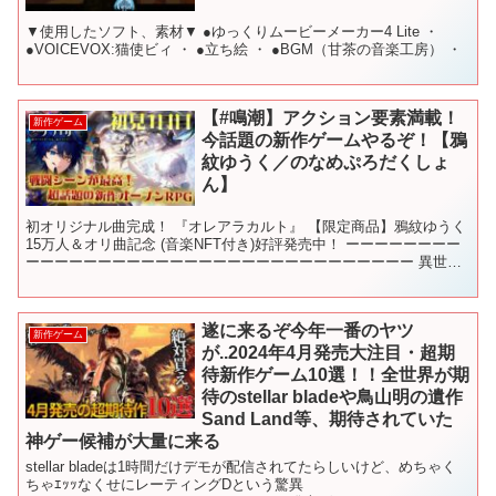
▼使用したソフト、素材▼ ●ゆっくりムービーメーカー4 Lite ・
●VOICEVOX:猫使ビィ ・ ●立ち絵 ・ ●BGM（甘茶の音楽工房） ・
【#鳴潮】アクション要素満載！
新作ゲーム
今話題の新作ゲームやるぞ！【鴉
紋ゆうく／のなめぷろだくしょ
ん】
初オリジナル曲完成！ 『オレアラカルト』 【限定商品】鴉紋ゆうく
15万人＆オリ曲記念 (音楽NFT付き)好評発売中！ ーーーーーーーー
ーーーーーーーーーーーーーーーーーーーーーーーーーーー 異世界
転生初日に堕天した新人VTuberです！ の...
遂に来るぞ今年一番のヤツ
新作ゲーム
が..2024年4月発売大注目・超期
待新作ゲーム10選！！全世界が期
待のstellar bladeや鳥山明の遺作
Sand Land等、期待されていた
神ゲー候補が大量に来る
stellar bladeは1時間だけデモが配信されてたらしいけど、めちゃく
ちゃｴｯｯなくせにレーティングDという驚異