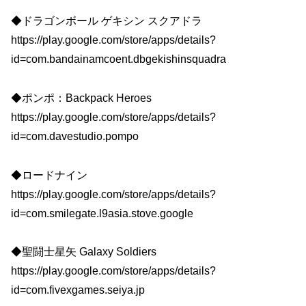
◆ドラゴンボール ゲキシン スクアドラ
https://play.google.com/store/apps/details?
id=com.bandainamcoent.dbgekishinsquadra
◆ポンポ：Backpack Heroes
https://play.google.com/store/apps/details?
id=com.davestudio.pompo
◆ロードナイン
https://play.google.com/store/apps/details?
id=com.smilegate.l9asia.stove.google
◆聖闘士星矢 Galaxy Soldiers
https://play.google.com/store/apps/details?
id=com.fivexgames.seiya.jp