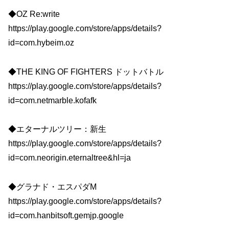
◆OZ Re:write
https://play.google.com/store/apps/details?
id=com.hybeim.oz
◆THE KING OF FIGHTERS ドットバトル
https://play.google.com/store/apps/details?
id=com.netmarble.kofafk
◆エターナルツリー：新生
https://play.google.com/store/apps/details?
id=com.neorigin.eternaltree&hl=ja
◆グラナド・エスパダM
https://play.google.com/store/apps/details?
id=com.hanbitsoft.gemjp.google