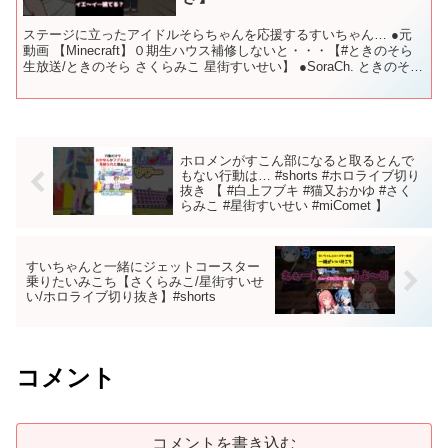
ステージに立ったアイドルそらちゃんを応援するすいちゃん… ●元
動画 【Minecraft】０期生ハウス補修しないと・・・【#ときのそら
生放送/ときのそら さくらみこ 星街すいせい】 ●SoraCh. ときのそら
チャンネル ●Suisei C...
ホロメンがすこん部になると取るとんで
もない行動は… #shorts #ホロライブ切り
抜き 【 #白上フブキ #猫又おかゆ #さく
らみこ #星街すいせい #miComet 】
すいちゃんと一緒にジェットコースター
乗りたいみこち【さくらみこ/星街すいせ
い/ホロライブ切り抜き】#shorts
コメント
コメントを書き込む