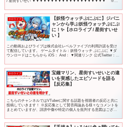
/ 星街すいせい ▼▼▼▼▼▼▼▼▼▼▼▼▼▼▼▼▼▼▼▼ ※ホ
ロライブプロダ...
【妖怪ウォッチぷにぷに】ジバニ
ホロライブ
ャンから学ぶ妖怪ウォッチぷにぷ
に！✨【ホロライブ / 星街すいせ
い 】
この動画およびライブは株式会社レベルファイブの利用許諾を受け
て配信しています。 ゲームタイトル：妖怪ウォッチ ぷにぷに ▼ダ
ウンロードはこちらから iOS： And： ▼関連リンク 公式Twitter：
公式WEB： ▼『妖怪ウォッチ ぷに...
宝鐘マリン、星街すいせいとの違
ホロライブ
いを実感したエピソードを語る
【反応集】
こちらのチャンネルではVTuberに関する話題を視聴者の反応と共に
投稿していきます！ ※反応集として賛否両論ある様々なコメントを
まとめていますが、誹謗中傷や特定の個人を批判する意図はござい
ません。 【著作権について】 動画で掲載している画像...