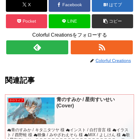
X
Facebook
はてブ
Pocket
LINE
コピー
Colorful Creationsをフォローする
Colorful Creations
関連記事
青のすみか / 星街すいせい
ホロライブ
(Cover)
☁青のすみか / キタニタツヤ 様 ☁インスト / 白打音言 様 ☁イラス
ト / 酉野蛙 様 ☁映像 / みやざわえそら 様 ☁MIX / よしけん 様 ☁歌