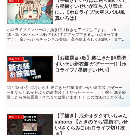
【手描き】いろはに色々聞いてた
ホロライブ
ら星街すいせいが立ち入り禁止
に…【ホロライブ/大空スバル/風
真いろは】
ホロライブメンバーの手描き切り抜きをアップしてます。 （5・
10・15・20・25・30日の19時半にアップできるよう頑張ってま
す！） 良かったらチャンネル登録・高評価よろしくお願いします。
#ホロライブ #手描き切り抜き #vtuber ...
【お披露目+歌】遂にきた‼#星街
ホロライブ
すいせい新衣装 だぞーーー!!【ホ
ロライブ / 星街すいせい】
11月12日 🕚 22時から！ 遂にきた‼#星街すいせい新衣装 だぞーー
ー!! なんと10ヶ月ぶりの新衣装！！やったーーー！！！😭✨ 30分経
過したらお披露目！それまでは歌います！！ この放送のことを呟く
時は #星街すいせい新衣装 のタグを...
【手描き】厄介オタクすいちゃん
ホロライブ
#shorts 【ときのそら/星街すいせ
い/さくらみこ/ホロライブ切り抜
き】