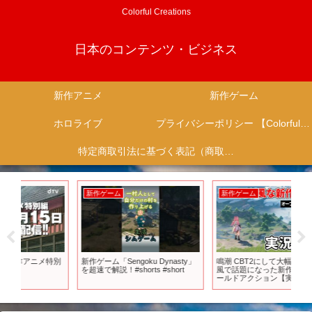
Colorful Creations
日本のコンテンツ・ビジネス
新作アニメ
新作ゲーム
ホロライブ
プライバシーポリシー 【Colorful Creation】
特定商取引法に基づく表記（商取引に関する開示）
新作ゲーム
新作ゲーム
新
別
新作ゲーム「Sengoku Dynasty」
鳴潮 CBT2にして大幅変化！原神
20
を超速で解説！#shorts #short
風で話題になった新作オープンワ
今
ールドアクション【実況プレイ】
作ま
Xb