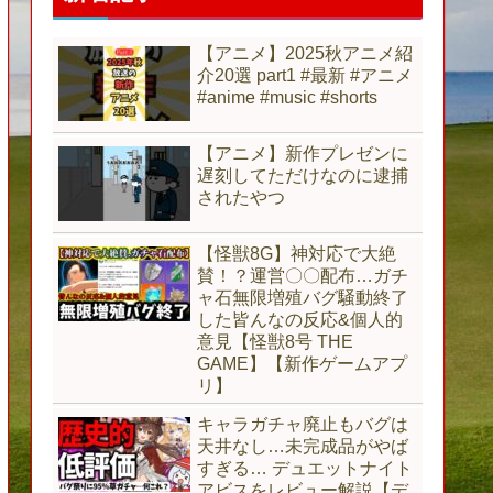
【アニメ】2025秋アニメ紹
介20選 part1 #最新 #アニメ
#anime #music #shorts
【アニメ】新作プレゼンに
遅刻してただけなのに逮捕
されたやつ
【怪獣8G】神対応で大絶
賛！？運営〇〇配布…ガチ
ャ石無限増殖バグ騒動終了
した皆んなの反応&個人的
意見【怪獣8号 THE
GAME】【新作ゲームアプ
リ】
キャラガチャ廃止もバグは
天井なし…未完成品がやば
すぎる… デュエットナイト
アビスをレビュー解説【デ