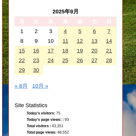
2025年9月
月
火
水
木
金
土
日
1
2
3
4
5
6
7
8
9
10
11
12
13
14
15
16
17
18
19
20
21
22
23
24
25
26
27
28
29
30
« 8月
10月 »
Site Statistics
Today's visitors:
75
Today's page views: :
93
Total visitors :
43,351
Total page views:
48,552