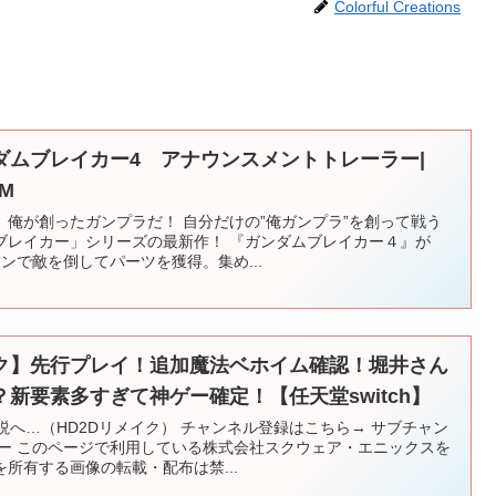
Colorful Creations
ダムブレイカー4 アナウンスメントトレーラー|
AM
は、俺が創ったガンプラだ！ 自分だけの”俺ガンプラ”を創って戦う
ブレイカー」シリーズの最新作！ 『ガンダムブレイカー４』が
ョンで敵を倒してパーツを獲得。集め...
イク】先行プレイ！追加魔法ベホイム確認！堀井さん
新要素多すぎて神ゲー確定！【任天堂switch】
伝説へ…（HD2Dリメイク） チャンネル登録はこちら→ サブチャン
ター このページで利用している株式会社スクウェア・エニックスを
所有する画像の転載・配布は禁...