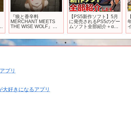
新
『狼と香辛料
【PS5新作ソフト】5月
MERCHANT MEETS
に発売されるPS5のゲー
#
THE WISE WOLF』／
ムソフト全部紹介＋α！
第2幕「いたずら狼と笑
【PS5おすすめゲーム】
えない冗談」予告映像
【
アプリ
が大好きになるアプリ