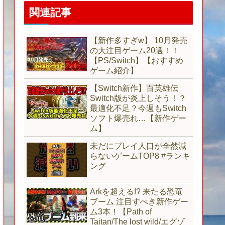
関連記事
【新作多すぎw】 10月発売
の大注目ゲーム20選！！
【PS/Switch】【おすすめ
ゲーム紹介】
【Switch新作】百英雄伝
Switch版が炎上しそう！？
最適化不足？今週もSwitch
ソフト爆売れ…【新作ゲー
ム】
未だにプレイ人口が全然減
らないゲームTOP8 #ランキ
ング
Arkを超える!? 来たる恐竜
ブーム 注目すべき新作ゲー
ム3本！【Path of
Taitan/The lost wild/エグゾ