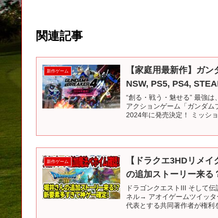
関連記事
【家庭用最新作】ガン
新作ゲーム
NSW, PS5, PS4, STE
“創る・戦う・魅せる” 最強
アクションゲーム「ガンダム
2024年に発売決定！ ミッシ
【ドラクエ3HDリメ
新作ゲーム
の追加ストーリー来る？
ドラゴンクエストIII そして
ネル→ アオイゲームツイッ
代表とする共同著作者が権利を