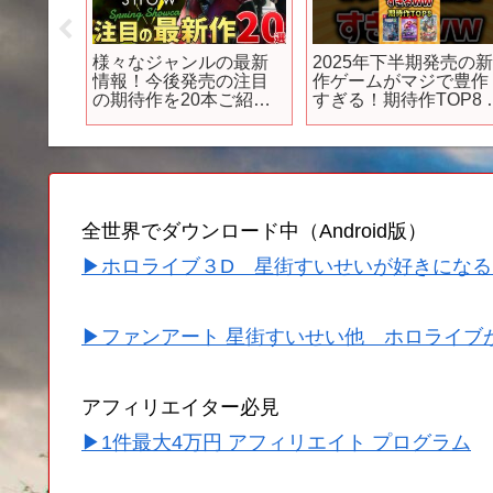
送開始！
様々なジャンルの最新
2025年下半期発売の
64作品
情報！今後発売の注目
作ゲームがマジで豊作
ントを
の期待作を20本ご紹
すぎる！期待作TOP8 
4年夏ア
介！【Future Games
ランキング
Show 2024】
全世界でダウンロード中（Android版）
▶ホロライブ３D 星街すいせいが好きになる
▶ファンアート 星街すいせい他 ホロライブ
アフィリエイター必見
▶1件最大4万円 アフィリエイト プログラム