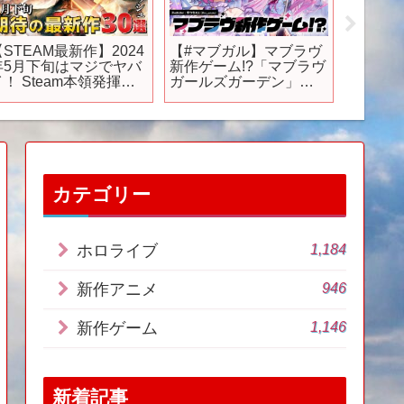
【STEAM最新作】2024
【#マブガル】マブラヴ
弥助問
年5月下旬はマジでヤバ
新作ゲーム!?「マブラヴ
アサク
イ！ Steam本領発揮イ
ガールズガーデン」公
新情報
ンディーゲームラッシ
式ミラー配信👀【#犬山
な時代
ュ！
たまき/のりプロ所属】
てしま
PS/Switch/Xbox】
の春な
農民…
り得な
然流れ
プBGM
カテゴリー
1,184
ホロライブ
946
新作アニメ
1,146
新作ゲーム
新着記事