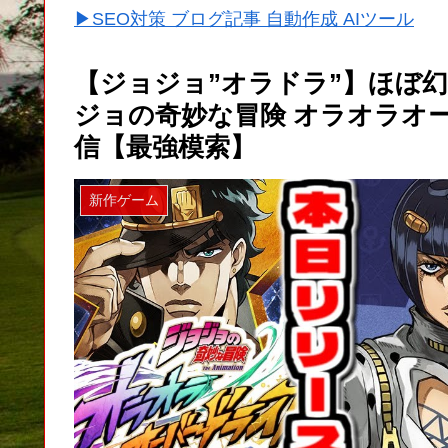
▶SEO対策 ブログ記事 自動作成 AIツール
【ジョジョ”オラドラ”】ほぼ
ジョの奇妙な冒険 オラオラオ
信【最強模索】
新作ゲーム