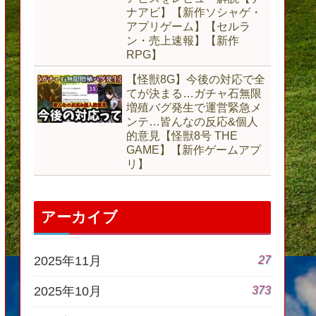
ナアビ】【新作ソシャゲ・
アプリゲーム】【セルラ
ン・売上速報】【新作
RPG】
【怪獣8G】今後の対応で全
てが決まる…ガチャ石無限
増殖バグ発生で運営緊急メ
ンテ…皆んなの反応&個人
的意見【怪獣8号 THE
GAME】【新作ゲームアプ
リ】
アーカイブ
27
2025年11月
373
2025年10月