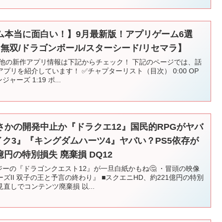
ム本当に面白い！】9月最新版！アプリゲーム6選
國無双/ドラゴンボール/スターシード/リセマラ】
の他の新作アプリ情報は下記からチェック！ 下記のページでは、話
リを紹介しています！ ✅チャプターリスト（目次） 0:00 OP
ャーズ 1:19 ポ...
かの開発中止か『ドラクエ12』国民的RPGがヤバ
イク3』『キングダムハーツ4』ヤバい？PS5依存が
億円の特別損失 廃棄損 DQ12
ジーの『ドラゴンクエスト12』が一旦白紙かもね🤔 ・冒頭の映像
II 双子の王と予言の終わり』 ■スクエニHD、約221億円の特別
直しでコンテンツ廃棄損 以...