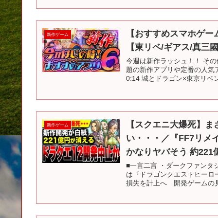
【おすすめスマホゲー
新作ゲーム
【東リベ/ギアス/真三
今週は新作ラッシュ！！ そ
題の新作アプリや定番の人気アプ
0:14 城とドラゴン×東京リベンジ
【スクエニ大爆死】まさ
新作ゲーム
い・・・／『FF7リメ
かなりヤバそう 約221
■一言二言 ・ダークファンタ
は『ドラゴンクエストヒーローズ
損失を計上へ 開発ゲームの見