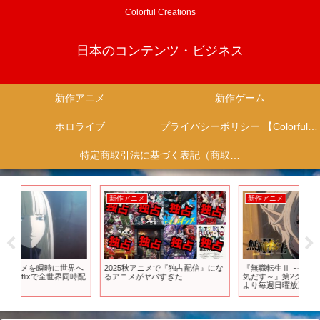
Colorful Creations
日本のコンテンツ・ビジネス
新作アニメ
新作ゲーム
ホロライブ
プライバシーポリシー 【Colorful Creation】
特定商取引法に基づく表記（商取引に関する開示）
新作アニメ
新作アニメ
新
へ
2025秋アニメで『独占配信』にな
『無職転生Ⅱ ～異世界行ったら本
『鬼武
時配
るアニメがヤバすぎた…
気だす～』第2クールPV／4月7日
ト
より毎週日曜放送開始／無職転生
2期