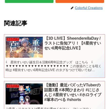
Colorful Creations
関連記事
【3D LIVE】SheenderellaDay /
ホロライブ
ラストに告知アリ！【#⁠星街すい
せい6周年記念LIVE】
⇩ 星街すいせい誕生日＆活動6周年記念グッズ はこちら ⇩
▼▼▼▼▼▼▼▼▼▼▼▼▼▼▼▼▼▼▼▼ この放送のことを呟く
時は #⁠星街すいせい6周年記念LIVE のタグをつけて呟いてね!
▼SpecialThanks サムネイラスト：三守...
【激動】最近バズったVTuberの
ホロライブ
話題3選 #本間ひまわり #にじさ
んじ #星街すいせい #ホロライブ
#塚本のべる #shorts
ご意見・リクエストは匿名でお寄せください。 マシュマロ： ⸻