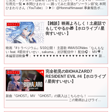
引用元一覧 ■ 本間ひまわり — 踊ってみた音源が“ソーラン節”化 本間
ひまわりさん（YouTube） ▷▶▷ @HonmaHimawari 事象報告ポス
ト ▷▶▷ 非公開予告・...
【雑談】映画よろしく！土産話で
ホロライブ
もしてやるか🎁【ホロライブ / 星
街すいせい 】
映画『#トラペジウム』5/10公開！ 主題歌 #MAISONdes「なんもな
い feat. #星街すいせい , sakuma.」好評配信中！ 配信🎧： MV🎥：
本編冒頭映像🎥： ▼▼▼▼▼▼▼▼▼▼▼▼▼▼▼▼▼▼▼▼ 新曲
『ビビデバ』 ...
完全初見のBIOHAZARD7
ホロライブ
RESIDENT EVIL #4【ホロライブ
/ 星街すいせい】
新曲『GHOST』MV 『GHOST』の購入はこちらから！ ------------------
-------------------------------------------------------------- この動画およびライ...