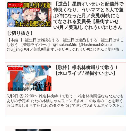
【逆凸】星街すいせいと配信外で
ホロライブ
仲良くなり、ういママと３人で遊
ぶ仲になった月ノ美兎/姉街にも
てなされる委員長【星街すいせ
い/月ノ美兎/しぐれうい/にじさん
じ切り抜き】
【本編↓】 誕生日は雑談をする 誕生日は逆凸もする 誕生日はすこ
し歌う 【登場ライバー↓】 @TsukinoMito @HoshimachiSuisei
@ui_shig #月ノ美兎#星街すいせい#しぐれうい#にじさんじ切り抜き
#にじさんじ...
【歌枠】椎名林檎縛りで歌う！
ホロライブ
【ホロライブ / 星街すいせい】
6月9日 🕙 22:00〜 椎名林檎縛りで歌う！ 椎名林檎関係ならなんでも
ありの予定🍎 ただの林檎ちゃんファンです🍎 この放送のことを呟く
時は #ほしまちすたじお のタグをつけて呟いてね! サムネイラスト：
ka 様 ▼▼▼▼▼▼▼▼▼▼▼▼...