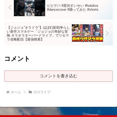
ビビデバ #星街すいせい #hololive
#dancecover #踊ってみた #shorts
【ジョジョ”オラドラ”】ほぼ幻影戦争らし
い新作スマホゲー「ジョジョの奇妙な冒
険 オラオラオーバードライブ」でリセマ
ラ攻略配信【最強模索】
コメント
コメントを書き込む
ホーム
ホロライブ