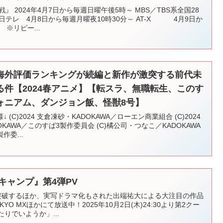
 2024年4月7日から毎週日曜午後5時～ MBS／TBS系全国28
日テレ 4月8日から毎週月曜夜10時30分～ AT-X 4月9日か
リピー...
海外評価ランキングが続編と新作が激突する前代未
件【2024春アニメ】【転スラ、無職転生、このす
ォニアム、ダンジョン飯、怪獣8号】
C)2024 支倉凍砂・KADOKAWA／ローエン商業組合 (C)2024
KAWA／このすば3製作委員会 (C)橘公司・つなこ／KADOKAWA
委...
キャンプ』第4弾PV
を突破するほか、実写ドラマ化もされた出端祐大による大注目の作品
O MXほかにて放送中！2025年10月2日(木)24:30より第2クー
たりでいようか」...