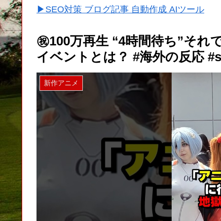
▶SEO対策 ブログ記事 自動作成 AIツール
㊗️100万再生 “4時間待ち”
イベントとは？ #海外の反応 #sh
新作アニメ