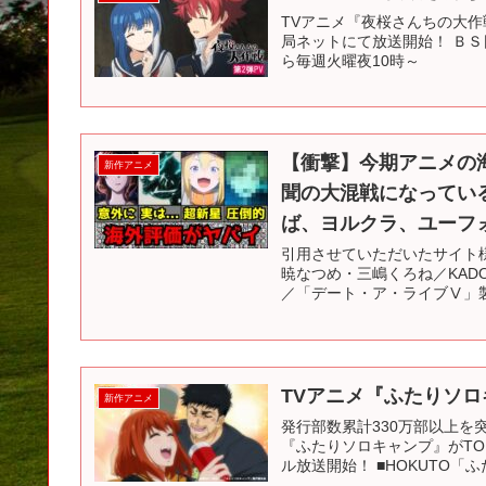
TVアニメ『夜桜さんちの大作戦』
局ネットにて放送開始！ ＢＳ
ら毎週火曜夜10時～ ※
【衝撃】今期アニメの
新作アニメ
聞の大混戦になっている
ば、ヨルクラ、ユーフ
引用させていただいたサイト様↓ (
暁なつめ・三嶋くろね／KADO
／「デート・ア・ライブⅤ」製作
TVアニメ『ふたりソロ
新作アニメ
発行部数累計330万部以上
『ふたりソロキャンプ』がTOKY
ル放送開始！ ■HOKUTO「ふ