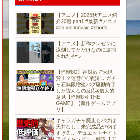
【アニメ】2025秋アニメ紹
介20選 part1 #最新 #アニメ
#anime #music #shorts
【アニメ】新作プレゼンに
遅刻してただけなのに逮捕
されたやつ
【怪獣8G】神対応で大絶
賛！？運営〇〇配布…ガチ
ャ石無限増殖バグ騒動終了
した皆んなの反応&個人的
意見【怪獣8号 THE
GAME】【新作ゲームアプ
リ】
キャラガチャ廃止もバグは
天井なし…未完成品がやば
すぎる… デュエットナイト
アビスをレビュー解説【デ