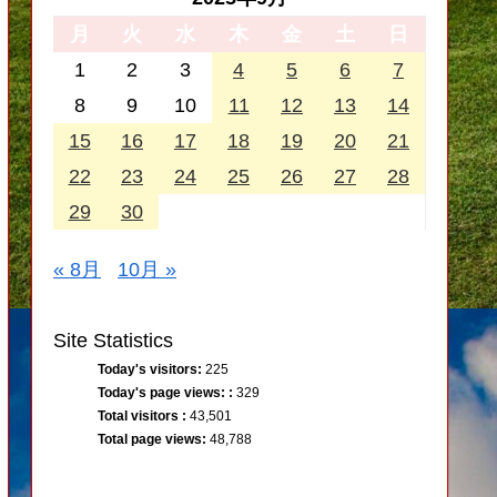
月
火
水
木
金
土
日
1
2
3
4
5
6
7
8
9
10
11
12
13
14
15
16
17
18
19
20
21
22
23
24
25
26
27
28
29
30
« 8月
10月 »
Site Statistics
Today's visitors:
225
Today's page views: :
329
Total visitors :
43,501
Total page views:
48,788