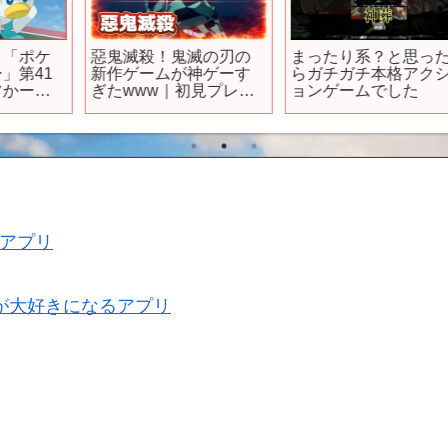
惡鬼滅殺！鬼滅の刃の
まったり系？と思った
新作ゲームが神ゲーす
らガチガチ本格アクシ
ぎたwww｜初見プレイ
ョンゲームでした
で大興奮！【鬼滅の刃
ヒノカミ血風譚2】Part1
アプリ
が大好きになるアプリ