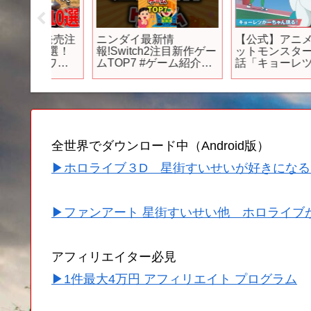
0月発売注
ニンダイ最新情
【公式】アニメ「ポケ
10選！
報!Switch2注目新作ゲー
ットモンスター」第41
ンワー
ムTOP7 #ゲーム紹介
話「キョーレツかーち
ヨウテイ
#switch2 #switch2新作
ゃん現る！」（見逃し
デン4＆
配信）
＆発売
なかっ
メア３
6など豊作
全世界でダウンロード中（Android版）
▶ホロライブ３D 星街すいせいが好きになる
▶ファンアート 星街すいせい他 ホロライブ
アフィリエイター必見
▶1件最大4万円 アフィリエイト プログラム