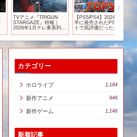
TVアニメ『TRIGUN
【PS5/PS4】2024年前
トミカ
STARGAZE』特報｜
半に発売されたPSソフ
ミカ絆
2026年1月テレ東系列に
トで高評価だったタイ
ンナー」
て放送
トルTOP5データ準拠の
ランキング【上半期、
神ゲー/良ゲー、買って
損なし、おすすめゲー
ム情報、ゆっくり解
説】
カテゴリー
1,184
ホロライブ
946
新作アニメ
1,146
新作ゲーム
新着記事