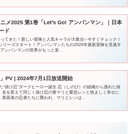
ニメ2025 第1巻「Let’s Go! アンパンマン」｜日本
ード
年に帰ってきた！新しい冒険と人気キャラが大集合✨今すぐチェック！
 新シリーズスタート！アンパンマンたちの2025年最新冒険を見逃す
 アンパンマンの世界がもっと楽...
I」PV | 2024年7月1日放送開始
た“抜け忍”ダークヒーロー誕生 忍（しのび）の組織から逃れた抜
、名を変えて同じく抜け忍の妻マリと愛息レンと慎ましく幸せに
黒装束の忍者たちに襲われ、マリとレンは...