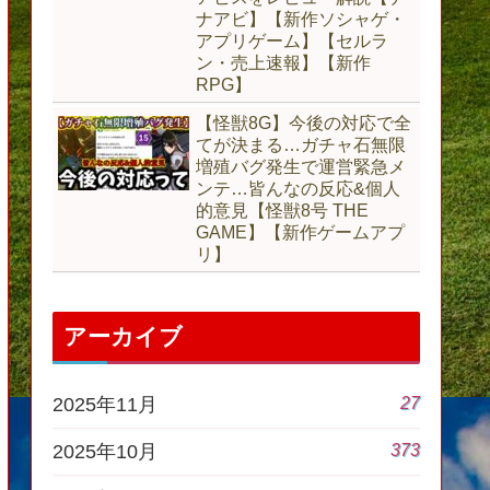
ナアビ】【新作ソシャゲ・
アプリゲーム】【セルラ
ン・売上速報】【新作
RPG】
【怪獣8G】今後の対応で全
てが決まる…ガチャ石無限
増殖バグ発生で運営緊急メ
ンテ…皆んなの反応&個人
的意見【怪獣8号 THE
GAME】【新作ゲームアプ
リ】
アーカイブ
27
2025年11月
373
2025年10月