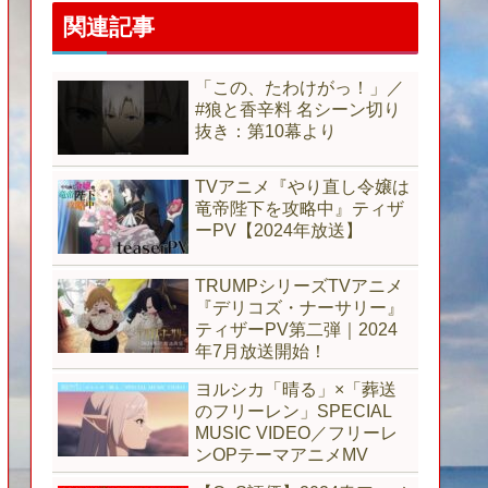
関連記事
「この、たわけがっ！」／
#狼と香辛料 名シーン切り
抜き：第10幕より
TVアニメ『やり直し令嬢は
竜帝陛下を攻略中』ティザ
ーPV【2024年放送】
TRUMPシリーズTVアニメ
『デリコズ・ナーサリー』
ティザーPV第二弾｜2024
年7月放送開始！
ヨルシカ「晴る」×「葬送
のフリーレン」SPECIAL
MUSIC VIDEO／フリーレ
ンOPテーマアニメMV