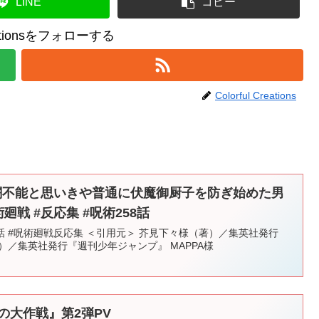
LINE
コピー
reationsをフォローする
Colorful Creations
戦闘不能と思いきや普通に伏魔御厨子を防ぎ始めた男
廻戦 #反応集 #呪術258話
58話 #呪術廻戦反応集 ＜引用元＞ 芥見下々様（著）／集英社発行
）／集英社発行『週刊少年ジャンプ』 MAPPA様
の大作戦』第2弾PV