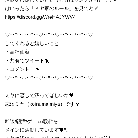
はいったら「ミヤ家のルール」を見てね✅
https://discord.gg/WreHAJYWV4
♡･･*･･♡･･*･･♡･･*･･♡･･*･･♡･･*･･♡
してくれると嬉しいこと
・高評価👍
・共有でツイート🐤
・コメント！📝
♡･･*･･♡･･*･･♡･･*･･♡･･*･･♡･･*･･♡
ミヤに恋して沼ってほしいな🖤
恋沼ミヤ（koinuma miya）です🍷
雑談/朝活/ゲーム/歌枠を
メインに活動しています🖤*。