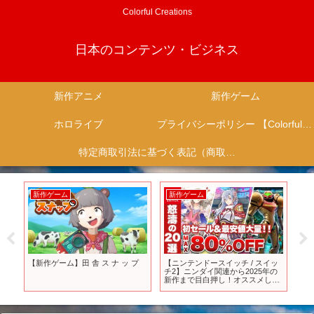
Colorful Creations
日本のコンテンツ・ビジネス
新作アニメ
新作ゲーム
ホロライブ
プライバシーポリシー 【Colorful Creation】
特定商取引法に基づく表記（商取引に関する開示）
新作ゲーム
新作ゲーム
新
ン
【新作ゲーム】田 舎 ス ナ ッ プ
【ニンテンドースイッチ / スイッ
【
め
チ2】ニンダイ関連から2025年の
に
弾
新作まで目白押し！オススメした
の
い
い怒涛の20選【サマーセール /
外
た
2025】
：