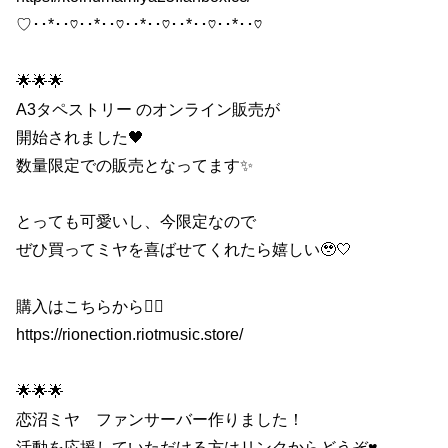
♡･･*･･♡･･*･･♡･･*･･♡･･*･･♡･･*･･♡
🌟🌟🌟
A3タペストリー のオンライン販売が
開始されました🖤
数量限定での販売となってます✨
とっても可愛いし、今限定なので
ぜひ買ってミヤを喜ばせてくれたら嬉しい🥹🤍
購入はこちらから👇🏻
https://rionection.riotmusic.store/
🌟🌟🌟
恋沼ミヤ ファンサーバー作りました！
活動を応援していただける方はリンクからどうぞ♥