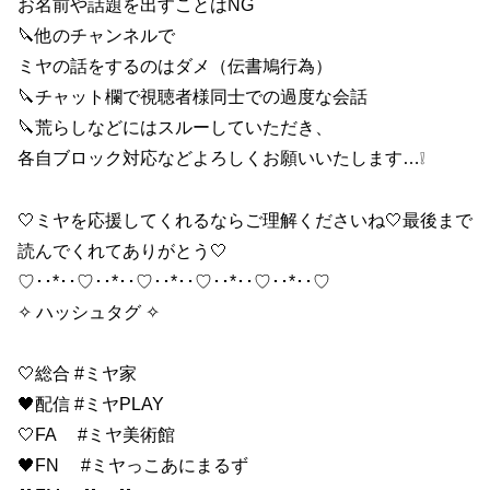
お名前や話題を出すことはNG
🔪他のチャンネルで
ミヤの話をするのはダメ（伝書鳩行為）
🔪チャット欄で視聴者様同士での過度な会話
🔪荒らしなどにはスルーしていただき、
各自ブロック対応などよろしくお願いいたします…❕️
🤍ミヤを応援してくれるならご理解くださいね🤍最後まで
読んでくれてありがとう🤍
♡･･*･･♡･･*･･♡･･*･･♡･･*･･♡･･*･･♡
✧ ハッシュタグ ✧
🤍総合 #ミヤ家
🖤配信 #ミヤPLAY
🤍FA #ミヤ美術館
🖤FN #ミヤっこあにまるず