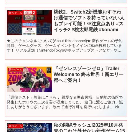
桃鉄2、Switch2新機能おすそわ
新作ゲーム
け通信でソフトを持っていない人
もプレイ可能！※注意点あり #ス
イッチ2 #桃太郎電鉄 #konami
★このチャンネルについて(About this channel)★ 新作ゲームの予約
特典、ゲームグッズ、ゲームイベントをメインに動画投稿していま
す！ リアル店舗（NintendoTokyoやポップアップストアなど）やイ
ベントの動画をお届けし...
『ゼンレスゾーンゼロ』Trailer –
新作ゲーム
Welcome to 終末世界！新エリー
都へご案内！
「調律テスト」募集はこちら： 親愛なる準市民様、目的地の街区で
発生したホロウの二次災害が収束しました。 連日に渡るご協力、誠
にありがとうございます。改めて通行許可を発行いたします。 ゆっ
くりと観光をお楽しみください！ ——新エリー都へようこ...
秋の悶絶ラッシュ!2025年10月発
新作ゲーム
売のこれは外せない新作ゲーム15