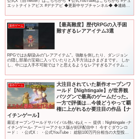
公式X（旧Twitter）はこちらから ▼公式YouTubeはこちらから #デュ
エットナイトアビス #デナアビ ◆更新中サブチャンネル◆ ◆連絡先
◆ メール：na...
【最高難度】歴代RPGの入手困
新作ゲーム
難すぎるレアアイテム3選
RPGではお馴染みの"レアアイテム"。強敵を倒したり、ダンジョン
の隠し部屋の宝箱に入っていたりと入手方法はさまざまです。 しか
し、中には入手不可能では？と思えるようなレアすぎるアイテム
も…？今回はそんな入手難易度が高すぎるアイテム3選を紹介...
大注目されていた新作オープンワ
新作ゲーム
ールド【Nightingale】が世界観
バツグンで最高のゲームだった。
一方で評価は…今後どうやって覇
権に上がれるか要注目の作品【ナ
イチンゲール】
最近オープンワールドサバイバル熱いねえ～～ 提供：Nightingale -ナ
イチンゲール- アーリーアクセス版が好評配信中！ 今すぐダウンロ
ード： ・公式X： ・公式YouTube： 総額100万円分相当の大型投稿
キャンペーン「ナイチンゲ...