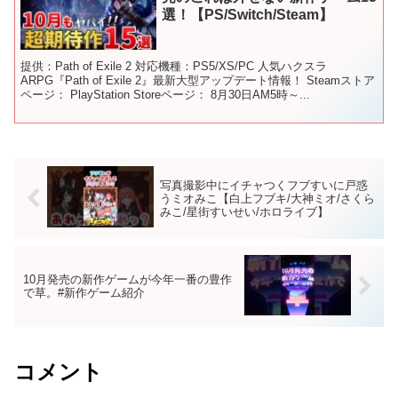
選！【PS/Switch/Steam】
提供：Path of Exile 2 対応機種：PS5/XS/PC 人気ハクスラ
ARPG『Path of Exile 2』最新大型アップデート情報！ Steamストア
ページ： PlayStation Storeページ： 8月30日AM5時～...
写真撮影中にイチャつくフブすいに戸惑
うミオみこ【白上フブキ/大神ミオ/さくら
みこ/星街すいせい/ホロライブ】
10月発売の新作ゲームが今年一番の豊作
で草。#新作ゲーム紹介
コメント