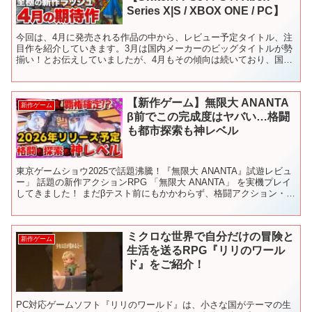
Series X|S / XBOX ONE / PC】
今回は、4月に発売される作品の中から、レビュー予定タイトル、注
目作を紹介していきます。3月は国内メーカーのビッグタイトルが勢
揃い！とお伝えしていましたが、4月もその傾向は続いており、国内
含めアジアのビッグタイトルがお目見えする1ヶ月になりそ...
【新作ゲーム】無限大 ANANTA
新作ゲーム
β前でこの完成度はヤバい…格闘
も都市探索も神レベル
東京ゲームショウ2025で話題沸騰！『無限大 ANANTA』試遊レビュ
ー」 話題の新作アクションRPG 「無限大 ANANTA」 を実機プレイ
してきました！ まだβテスト前にもかかわらず、格闘アクション・カ
ーチェイス・都市探索すべてが神レベ...
ミクロな世界で自分だけの冒険と
新作ゲーム
生活を送るRPG『リリのワール
ド』をご紹介！
PC対応ゲームソフト『リリのワールド』は、小さな国がテーマの生