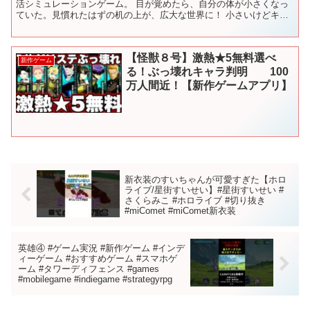
活シミュレーションゲーム。 目が覚めたら、自分の体が小さくなっ
ていた。見慣れたはずの机の上が、広大な世界に！ 小さいけどキラ
キラ輝く日常を本作で体験してみませんか？ ※当動画では...
【怪獣８号】激熱★5無料選べ
新作ゲーム
る！ぶっ壊れキャラ判明 100
万人間近！【新作ゲームアプリ】
新衣装のすいちゃんが可愛すぎた【ホロ
ライブ/星街すいせい】#星街すいせい #
さくらみこ #ホロライブ #切り抜き
#miComet #miComet新衣装
英雄④ #ゲーム実況 #新作ゲーム #インデ
ィーゲーム #おすすめゲーム #スマホゲ
ーム #タワーディフェンス #games
#mobilegame #indiegame #strategyrpg