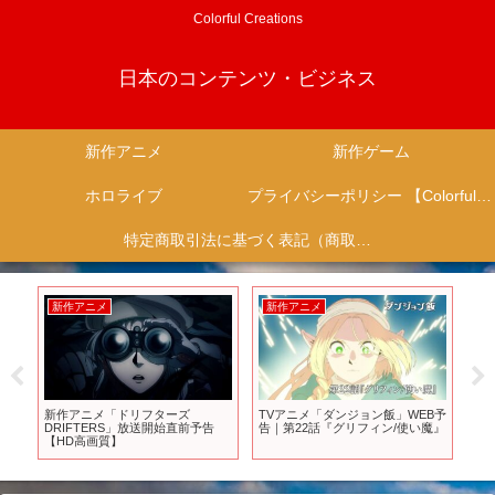
Colorful Creations
日本のコンテンツ・ビジネス
新作アニメ
新作ゲーム
ホロライブ
プライバシーポリシー 【Colorful Creation】
特定商取引法に基づく表記（商取引に関する開示）
新作アニメ
新作アニメ
新
作
新作アニメ「ドリフターズ
TVアニメ「ダンジョン飯」WEB予
【
DRIFTERS」放送開始直前予告
告｜第22話『グリフィン/使い魔』
プ
【HD高画質】
壊
じ】
代に