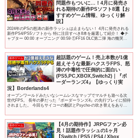
問題作もついに…！4月に発売さ
れる期待の新作PSソフト8選【お
すすめゲーム情報、ゆっくり解
説】
2024年のPSの怒涛の新作ラッシュは止まらない！ 4月に発売される
新作PS4/PS5ソフトから 特に注目すべき8本を厳選して紹介！ ◆チ
ャプター 00:00 オープニング 00:59 ①FF16 DLC第二弾 海の慟哭
02:35 ②百英...
超話題のゲーム！売上本数が1億
新作ゲーム
超えそうな最新ハクスラFPS、怒
涛の中毒性で圧倒的に面白い
(PS5,PC,XBOX,Switch2)｜『ボ
ーダーランズ4』【ゆっくり実
況】Borderlands4
オープンワールドみたいなシームレスなマップでマルチも遊べる次
世代FPS。 長年の夢だった『ボーダーランズ4』の先行プレイに招待
されました。 今回もサイコーの翻訳とPsycho-の吹き替えをありが
とう！ ※この動画は序盤と過去作の「ネタバレ」...
【4月の期待作】JRPGファン必
新作ゲーム
見！話題作ラッシュの1ヶ月
【Switch / PS5 / PS4 / Xbox