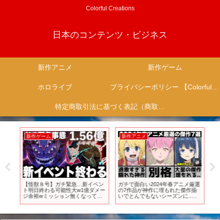
Colorful Creations
日本のコンテンツ・ビジネス
新作アニメ
新作ゲーム
ホロライブ
プライバシーポリシー 【Colorful Creation】
特定商取引法に基づく表記（商取引に関する開示）
新作ゲーム
新作アニメ
新
売は
【怪獣８号】ガチ緊急…新イベン
ガチで面白い2024年春アニメ厳選
7
ド
ト明日終わる可能性大w1億ダメー
の7作品が神作に埋もれた傑作揃
与？
要
ジ余裕wミッション無くなって報
いでとんでもないシーズンに..
ヤ
酬損する注意【新作ゲームアプ
【2024年アニメ】【おすすめアニ
リ】
メ】【怪異と乙女と神隠し】【夜
桜さんちの大作戦】【ウィンドブ
レーカー】