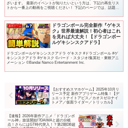
ざいます。 最新のイベントが知りたいという方は、下記の再生リス
トから一番上の動画をご視聴ください！ 下記のページでは、話題の
新作アプリや定番の人気アプリを紹介しています！ ✅チャプ...
ドラゴンボール完全新作『ゲキス
新作ゲーム
ク』世界最速解説！初心者はこれ
を見れば大丈夫！【ドラゴンボー
ルゲキシンスクアドラ】
ドラゴンボールゲキシンスクアドラ ゲキスク #ドラゴンボール #ゲ
キシンスクアドラ #ゲキスク ©️バード・スタジオ/集英社・東映アニ
メーション ©️Bandai Namco Entertainment Inc.
【おすすめスマホゲーム】2025年10月リ
リース予定 新作アプリゲーム特集！【デ
ュエットナイトアビス／カオスゼロナイ
トメア／仮面ライダー／トリッカル】
【速報】2026年新作アニメ「ドラゴンボ
ール神」放送開始!?DAIMAと超の分岐
点！さらにはGT時代突入！？第2期DB超