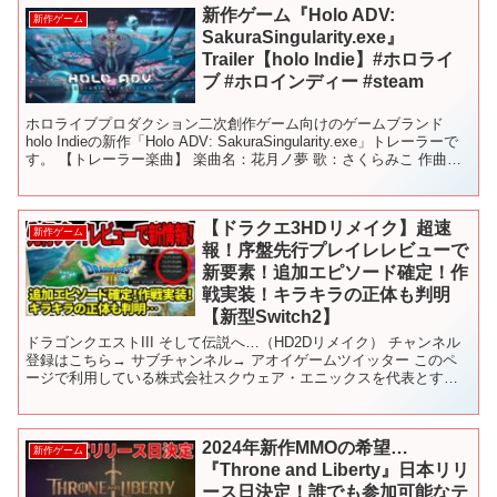
新作ゲーム『Holo ADV:
新作ゲーム
SakuraSingularity.exe』
Trailer【holo Indie】#ホロライ
ブ #ホロインディー #steam
ホロライブプロダクション⼆次創作ゲーム向けのゲームブランド
holo Indieの新作「Holo ADV: SakuraSingularity.exe」トレーラーで
す。 【トレーラー楽曲】 楽曲名：花月ノ夢 歌：さくらみこ 作曲・
編曲：かん...
【ドラクエ3HDリメイク】超速
新作ゲーム
報！序盤先行プレイレレビューで
新要素！追加エピソード確定！作
戦実装！キラキラの正体も判明
【新型Switch2】
ドラゴンクエストIII そして伝説へ…（HD2Dリメイク） チャンネル
登録はこちら→ サブチャンネル→ アオイゲームツイッター このペ
ージで利用している株式会社スクウェア・エニックスを代表とする
共同著作者が権利を所有する画像の転載・配布は禁...
2024年新作MMOの希望…
新作ゲーム
『Throne and Liberty』日本リリ
ース日決定！誰でも参加可能なテ