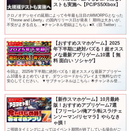
ストも実施へ【PC/PS5/Xbox】
クロノオデッセイの延期によって今年最も注目のMMORPGとなった
『Throne and Liberty』の国内リリース日が発表！ 期待は大きいが、
不安がよぎる点も… ■チャンネル登録はこちら↓ ■X（旧:Twitter）：
■チャンネル専用...
【おすすめスマホゲーム】2025
新作ゲーム
年下半期に絶対バズる！超オスス
メな最新アプリゲーム10選【 無
料 面白い ソシャゲ】
今回は、2025年下半期に絶対バズる！超オススメな最新アプリゲー
ム10選をまとめています。ダウンロードからプレイまで無料なので
安心してください。 ▼サブチャンネルはこちら↓ 🌟チャンネル登録
はこちら↓↓↓🌟 ━━━━━━━━━━━━━━...
【新作スマホゲーム】10月最終
新作ゲーム
版！おすすめアプリゲーム7選
【フリーレン/俺アラ/転スラ/チェ
ンソーマン/リセマラ】やらなき
ゃ損！
ご視聴タイミングによってはイベント期間が終了している場合がご