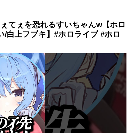
ぇてぇを恐れるすいちゃんw【ホロ
い/白上フブキ】#ホロライブ #ホロ