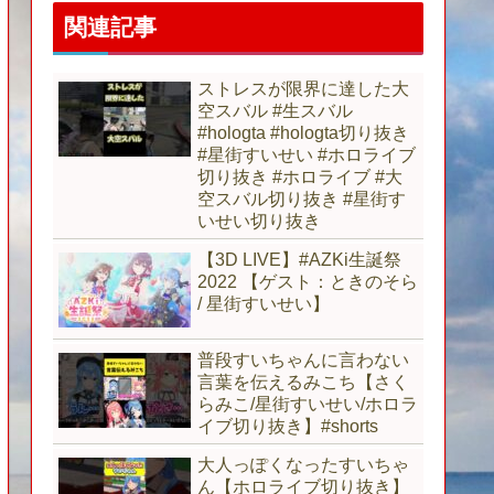
関連記事
ストレスが限界に達した大
空スバル #生スバル
#hologta #hologta切り抜き
#星街すいせい #ホロライブ
切り抜き #ホロライブ #大
空スバル切り抜き #星街す
いせい切り抜き
【3D LIVE】#AZKi生誕祭
2022 【ゲスト：ときのそら
/ 星街すいせい】
普段すいちゃんに言わない
言葉を伝えるみこち【さく
らみこ/星街すいせい/ホロラ
イブ切り抜き】#shorts
大人っぽくなったすいちゃ
ん【ホロライブ切り抜き】