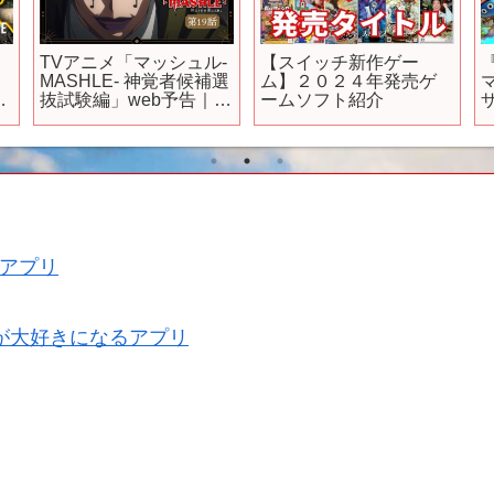
れ
TVアニメ「マッシュル-
【スイッチ新作ゲー
MASHLE- 神覚者候補選
ム】２０２４年発売ゲ
ゲ
抜試験編」web予告｜第
ームソフト紹介
19話「マッシュ・バー
ンデッドと音の魔法使
ン
い」
ジ
アプリ
が大好きになるアプリ