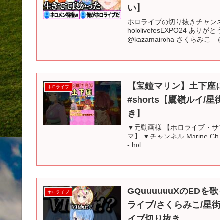
い】
ホロライブの切り抜きチャンネ
hololivefesEXPO2
@kazamairoha さくらみこ @S
【宝鐘マリン】土下座
ホロライブ
#shorts【鷹嶺ルイ
き】
▼元動画様 【ホロライブ・サ
マ】 ▼チャンネル Marine Ch. 
- hol...
GQuuuuuuXのE
ホロライブ
ライブ/さくらみこ/星街
イブ切り抜き