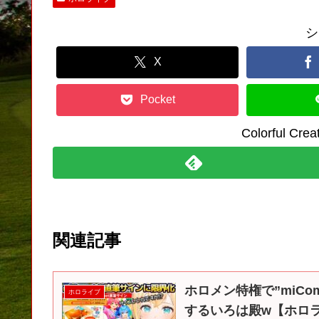
シ
X
Pocket
Colorful C
関連記事
ホロメン特権で”miC
ホロライブ
するいろは殿w【ホロラ