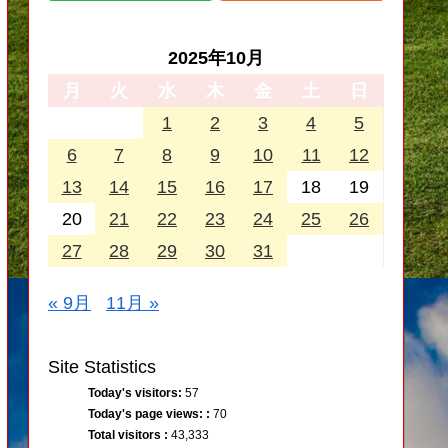
2025年10月
月
火
水
木
金
土
日
1
2
3
4
5
6
7
8
9
10
11
12
13
14
15
16
17
18
19
20
21
22
23
24
25
26
27
28
29
30
31
« 9月
11月 »
Site Statistics
Today's visitors:
57
Today's page views: :
70
Total visitors :
43,333