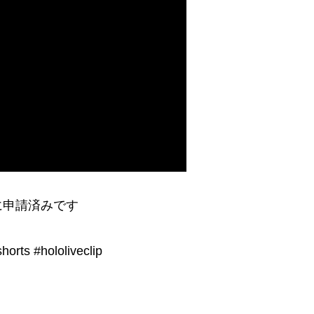
に申請済みです
 #hololiveclip