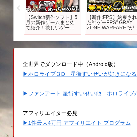
得してない
【Switch新作ソフト】5
【新作:FPS】約束さ
故か荒
月の新作ゲームまとめ
た神ゲーFPS” GRAY
の吉田P
て紹介！欲しいゲーム
ZONE WARFARE “が
開発と
が最低でも3本あるんで
ーム超えて実写やん…
ら新型携
すが･･･【ニンテンドー
『タルコフライクで話
ゲーム
スイッチ】
題に!!』【グレイゾー
ム発表
ウォーフェア : 実況者
00万必
ャンヌ】
全世界でダウンロード中（Android版）
▶ホロライブ３D 星街すいせいが好きになる
▶ファンアート 星街すいせい他 ホロライブ
アフィリエイター必見
▶1件最大4万円 アフィリエイト プログラム