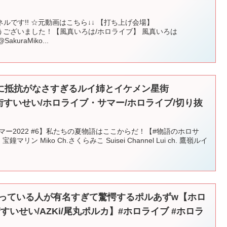
ルです!! ☆元動画はこちら↓↓ 【打ち上げ会場】
4 ありがとうございました！【風真いろは/ホロライブ】 風真いろは
akuraMiko...
に抵抗がなさすぎるルイ姉とイケメン星街
/星街すいせい/ホロライブ・サマー/ホロライブ/切り抜
マー2022 #6】私たちの夏物語はここからだ！【#物語のホロサ
宝鐘マリン Miko Ch.さくらみこ Suisei Channel Lui ch. 鷹嶺ルイ
Dを歌っている人が有名すぎて驚愕するポルあずw【ホロ
すいせい/AZKi/尾丸ポルカ】#ホロライブ #ホロラ