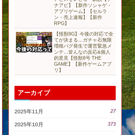
ナアビ】【新作ソシャゲ・
アプリゲーム】【セルラ
ン・売上速報】【新作
RPG】
【怪獣8G】今後の対応で全
てが決まる…ガチャ石無限
増殖バグ発生で運営緊急メ
ンテ…皆んなの反応&個人
的意見【怪獣8号 THE
GAME】【新作ゲームアプ
リ】
アーカイブ
27
2025年11月
373
2025年10月