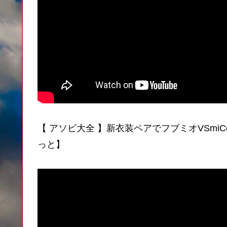
【 アソビ大全 】新衣装ペアでフブミオVSmiC
っと】