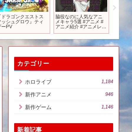
『ドラゴンクエストス
脇役なのに人気なアニ
アニメ
マッシュグロウ』ティ
メキャラ5選 #アニメ #
罪』全6
ザーPV
アニメ紹介 #アニメレビ
編～
ュー #アニメ評価 #新作
アニメ #推薦アニメ #オ
タク #フィギュア #アニ
ソン #short #shorts #社
長
カテゴリー
1,184
ホロライブ
946
新作アニメ
1,146
新作ゲーム
新着記事