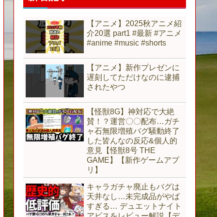
【アニメ】2025秋アニメ紹
介20選 part1 #最新 #アニメ
#anime #music #shorts
【アニメ】新作プレゼンに
遅刻してただけなのに逮捕
されたやつ
【怪獣8G】神対応で大絶
賛！？運営〇〇配布…ガチ
ャ石無限増殖バグ騒動終了
した皆んなの反応&個人的
意見【怪獣8号 THE
GAME】【新作ゲームアプ
リ】
キャラガチャ廃止もバグは
天井なし…未完成品がやば
すぎる… デュエットナイト
アビスをレビュー解説【デ