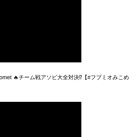
omet 🔥チーム戦アソビ大全対決⁉【#フブミオみこめ