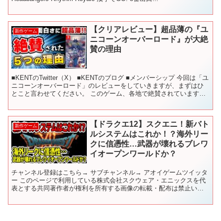
【クリアレビュー】超品薄の『ユ
新作ゲーム
ニコーンオーバーロード』が大絶
賛の理由
■KENTのTwitter（X） ■KENTのブログ ■メンバーシップ 今回は「ユ
ニコーンオーバーロード」のレビューをしていきますが、まずはひ
とこと言わせてください。 このゲーム、各地で絶賛されています！
海外のレビュー収集サイト「メタクリ...
【ドラクエ12】スクエニ！新バト
新作ゲーム
ルシステムはこれか！？海外リー
クに信憑性…武器が壊れるブレワ
イオープンワールドか？
チャンネル登録はこちら→ サブチャンネル→ アオイゲームツイッタ
ー このページで利用している株式会社スクウェア・エニックスを代
表とする共同著作者が権利を所有する画像の転載・配布は禁止いた
します。 © ARMOR PROJECT/BIRD S...