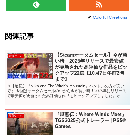
Colorful Creations
関連記事
【Steamオータムセール】今が買
新作ゲーム
い時！2025年リリースで最安値
が更新された高評価な作品をピッ
クアップ22選【10月7日午前2時
まで】
※【追記】『Mika and The Witch's Mountain』バンドルの方が安い
です 今回はオータムセールの中から今が買い時！2025年にリリース
で最安値が更新された高評価な作品をピックアップしました。オー
タムセールの開催期間は9...
『風燕伝：Where Winds Meet』
新作ゲーム
TGS2025公式トレーラー | PS5®
Games