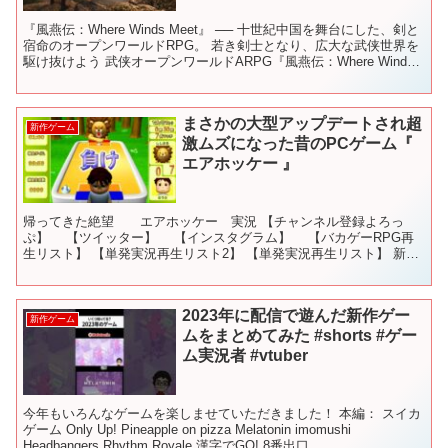
『風燕伝：Where Winds Meet』 ── 十世紀中国を舞台にした、剣と
宿命のオープンワールドRPG。 若き剣士となり、広大な武侠世界を
駆け抜けよう 武侠オープンワールドARPG『風燕伝：Where Winds
Meet』TGS20...
まさかの大型アップデートされ超
新作ゲーム
激ムズになった昔のPCゲーム『
エアホッケー 』
帰ってきた絶望 エアホッケー 実況 【チャンネル登録よろっ
ぷ】 【ツイッター】 【インスタグラム】 【バカゲーRPG再
生リスト】 【単発実況再生リスト2】 【単発実況再生リスト】 新作
等はツイッターから⇒ 【キヨの人生あまちゃんネル...
2023年に配信で遊んだ新作ゲー
新作ゲーム
ムをまとめてみた #shorts #ゲー
ム実況者 #vtuber
今年もいろんなゲームを楽しませていただきました！ 本編： スイカ
ゲーム Only Up! Pineapple on pizza Melatonin imomushi
Headbangers Rhythm Royale 漢字でGO! 8番出口...