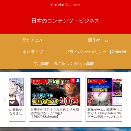
Colorful Creations
日本のコンテンツ・ビジネス
新作アニメ
新作ゲーム
ホロライブ
プライバシーポリシー 【Colorful Creation】
特定商取引法に基づく表記（商取引に関する開示）
新作ゲーム
新作ゲーム
新
ゲ
世界中が注目！？次世代を担う期
新作ゲームの発表ラッシュはもう
【
せ
待の新作ゲーム10選！
すぐ！？PlayStation Showcaseや
ラ
【PS4/PS5/Switch】
ゲーム発表イベントなどが噂され
プOP
てきた！【ゲームニュースまと
え
め】