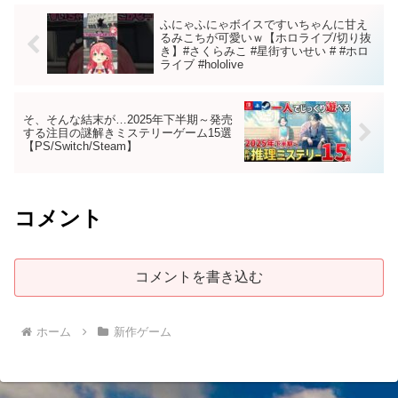
ふにゃふにゃボイスですいちゃんに甘え
るみこちが可愛いｗ【ホロライブ/切り抜
き】#さくらみこ #星街すいせい # #ホロ
ライブ #hololive
そ、そんな結末が…2025年下半期～発売
する注目の謎解きミステリーゲーム15選
【PS/Switch/Steam】
コメント
コメントを書き込む
ホーム
新作ゲーム