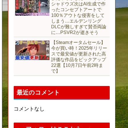
シャドウズ次はAI生成で作
ったコンセプトアートで
100％アウトな侵害をして
しまう…エルデンリング
DLCが難しすぎて賛否両論
に…PSVR2が逝きそう
【Steamオータムセール】
今が買い時！2025年リリー
スで最安値が更新された高
評価な作品をピックアップ
22選【10月7日午前2時ま
で】
最近のコメント
コメントなし