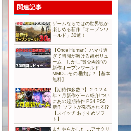
関連記事
ゲームならではの世界観が
楽しめる新作「オープンワ
ールド」30選！
【Once Human】ハマり過
ぎて時間が溶ける超ボリュ
ーム！しかし”賛否両論”の
新作オープンワールド
MMO…その理由は？【基本
無料】
【期待作多数!?】２０２４
年７月新作ゲーム紹介!つい
にあの超期待作 PS4 PS5
新作 ソフトが発売される!?
【スイッチ おすすめソフ
ト】
またやらかした….アサクリ