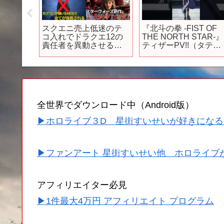
ム
スクエニ売上低迷のテ
『北斗の拳 -FIST OF
のβテス
コ入れでドラクエ12の
THE NORTH STAR-』
イする伝
責任者を異動させる…
ティザーPV!!（タテ
スターウォーズ新作の
ver.）｜Teaser trailer!!
主人公がポリコレ等で
荒れる…ドグマ２カプ
コンの嫌いなMODで改
善される…パルワが神
アプデを実施してしま
全世界でダウンロード中（Android版）
う
▶ホロライブ３D 星街すいせいが好きになる
▶ファンアート 星街すいせい他 ホロライブ
アフィリエイター必見
▶1件最大4万円 アフィリエイト プログラム