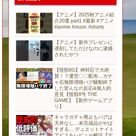
【アニメ】2025秋アニメ紹
介20選 part1 #最新 #アニメ
#anime #music #shorts
【アニメ】新作プレゼンに
遅刻してただけなのに逮捕
されたやつ
【怪獣8G】神対応で大絶
賛！？運営〇〇配布…ガチ
ャ石無限増殖バグ騒動終了
した皆んなの反応&個人的
意見【怪獣8号 THE
GAME】【新作ゲームアプ
リ】
キャラガチャ廃止もバグは
天井なし…未完成品がやば
すぎる… デュエットナイト
アビスをレビュー解説【デ