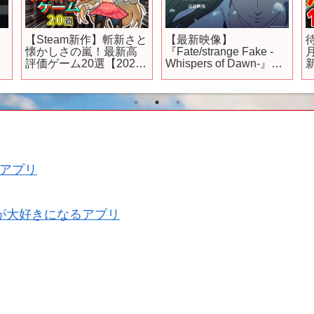
【Steam新作】斬新さと
【最新映像】
懐かしさの嵐！最新高
『Fate/strange Fake -
評価ゲーム20選【2024
Whispers of Dawn-』／
年3月上旬】
2023 summer TVSPア
【
ニメ放送決定
アプリ
が大好きになるアプリ