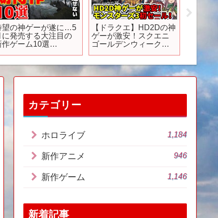
待望の神ゲーが遂に…5
【ドラクエ】HD2Dの神
【アニ
月に発売する大注目の
ゲーが激安！スクエニ
児の少
新作ゲーム10選
ゴールデンウィークセ
得し、
PS4|5/Switchおすす
ール！モンスターズ3初
に入れた 1 1
めゲーム】
セール！
English 
🎵
カテゴリー
1,184
ホロライブ
946
新作アニメ
1,146
新作ゲーム
新着記事