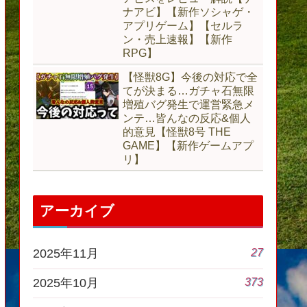
ナアビ】【新作ソシャゲ・
アプリゲーム】【セルラ
ン・売上速報】【新作
RPG】
【怪獣8G】今後の対応で全
てが決まる…ガチャ石無限
増殖バグ発生で運営緊急メ
ンテ…皆んなの反応&個人
的意見【怪獣8号 THE
GAME】【新作ゲームアプ
リ】
アーカイブ
27
2025年11月
373
2025年10月