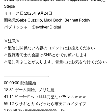
Steps/
リリース日:2025年9月24日
開発元:Gabe Cuzzillo, Maxi Boch, Bennett Foddy
パブリッシャー:Devolver Digital
※注意※
⚠️配信に関係ない内容のコメントはお控えください
⚠️視聴者同士の会話はSNSとかでお願いします
⚠️急に叫ぶことがあります。音量にはお気を付けください
———————————-
00:00:00 配信開始
18:31 ゲーム開始。ノリ注意
41:11 ｸﾞｩｯﾔｯｿﾞｯ。ｵﾎﾎﾎﾎ完璧なバランスｗｗｗ
55:12 ウサギとカメだったら確実にカメタイプ
1:00:58 ﾕｼｭ,ｳｼｳｼｳｼｳｼｳｼｳｼｳｼｳｼ、ｱｰ