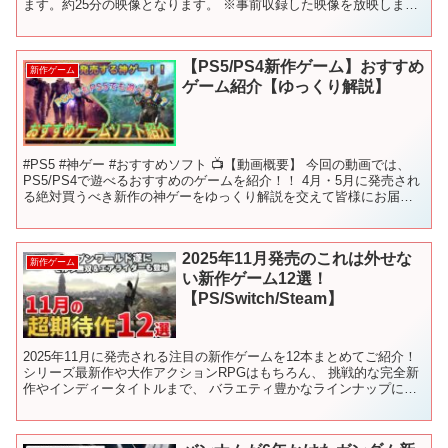
ます。約25分の映像となります。 ※事前収録した映像を放映しま
す。 ※紹介されるソ...
【PS5/PS4新作ゲーム】おすすめ
新作ゲーム
ゲーム紹介【ゆっくり解説】
#PS5 #神ゲー #おすすめソフト 📺【動画概要】 今回の動画では、
PS5/PS4で遊べるおすすめのゲームを紹介！！ 4月・5月に発売され
る絶対買うべき新作の神ゲーをゆっくり解説を交えて皆様にお届け
します。 ゲームの事は知り尽くしていると...
2025年11月発売のこれは外せな
新作ゲーム
い新作ゲーム12選！
【PS/Switch/Steam】
2025年11月に発売される注目の新作ゲームを12本まとめてご紹介！
シリーズ最新作や大作アクションRPGはもちろん、 挑戦的な完全新
作やインディータイトルまで、 バラエティ豊かなラインナップにな
っています。 気になる1本を見つけて、ぜひチ...