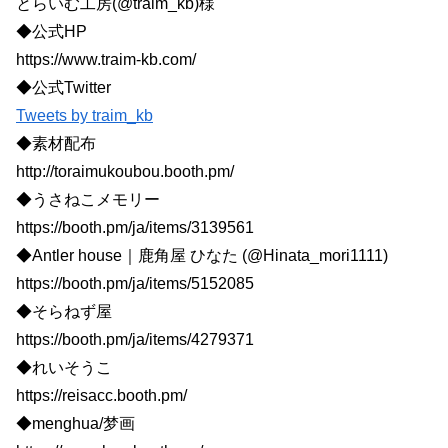
とらいむ工房(@traim_kb)様
◆公式HP
https://www.traim-kb.com/
◆公式Twitter
Tweets by traim_kb
◆素材配布
http://toraimukoubou.booth.pm/
◆うさねこメモリー
https://booth.pm/ja/items/3139561
◆Antler house｜鹿角屋 ひなた (@Hinata_mori1111)
https://booth.pm/ja/items/5152085
◆そらねず屋
https://booth.pm/ja/items/4279371
◆れいそうこ
https://reisacc.booth.pm/
◆menghua/梦画