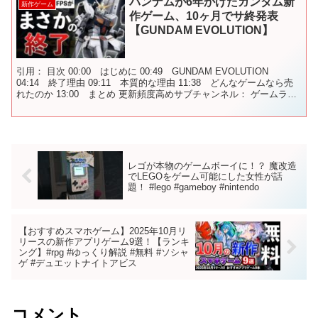
バンナムが6年かけたガンダム新
新作ゲーム
作ゲーム、10ヶ月でサ終発表
【GUNDAM EVOLUTION】
引用： 目次 00:00 はじめに 00:49 GUNDAM EVOLUTION
04:14 終了理由 09:11 本質的な理由 11:38 どんなゲームなら売
れたのか 13:00 まとめ 更新頻度高めサブチャンネル： ゲームラジ
オ： 質問...
レゴが本物のゲームボーイに！？ 魔改造
でLEGOをゲーム可能にした女性が話
題！ #lego #gameboy #nintendo
【おすすめスマホゲーム】2025年10月リ
リースの新作アプリゲーム9選！【ランキ
ング】#rpg #ゆっくり解説 #無料 #ソシャ
ゲ #デュエットナイトアビス
コメント