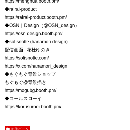
https://menghua.booth.pm/
◆rairai-product
https://rairai-product.booth.pm/
◆OSN｜Design（@OSN_design）
https://osn-design.booth.pm/
◆solisnotte (hanamori design)
配信画面 : 花杜ゆのき
https://solisnotte.com/
https://x.com/hanamori_design
◆もぐもぐ背景ショップ
もぐもぐ@背景描き
https://mogubg.booth.pm/
◆コールスローイ
https://korusurooi.booth.pm/
新作ゲーム