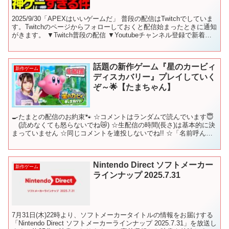
2025/9/30「APEXはいいゲームだ」 普段の配信はTwitchでしていま
す。Twitchのページからフォローしておくと配信始まったときに通知
がきます。 ▼Twitch普段の配信 ▼Youtubeチャンネル登録で新着動
画通知きます ▼...
話題の新作ゲーム『星のカービィ
新作ゲーム
ディスカバリー』プレイしていく
ぞ～🌟【たまちゃん】
🍳たまとの配信のお約束🐾 ☆コメントはランダムで読んでいます😇
(読めなくても怒らないでね😿) ☆生配信の時間(長さ)は基本的に決
まっていません ☆同じコメントを連投しないでね!! ☆「名前呼ん
で」「あだ名付けて」のコメントはご遠慮くださ...
Nintendo Direct ソフトメーカー
新作ゲーム
ラインナップ 2025.7.31
7月31日(木)22時より、ソフトメーカータイトルの情報をお届けする
「Nintendo Direct ソフトメーカーラインナップ 2025.7.31」を放送し