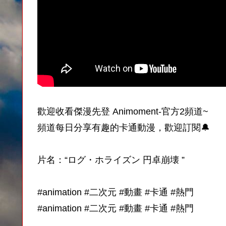
歡迎收看傑漫先登 Animoment-官方2頻道~
頻道每日分享有趣的卡通動漫，歡迎訂閱🔔
片名：“‌ログ・ホライズン 円卓崩壊‌ ”‌‌
#animation #二次元 #動畫 #卡通 #熱門
#animation #二次元 #動畫 #卡通 #熱門