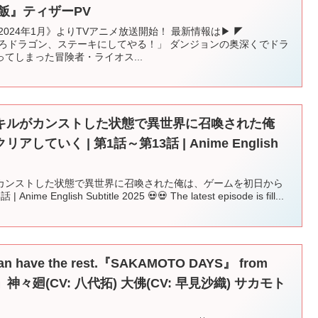
飯』ティザーPV
024年1月》よりTVアニメ放送開始！ 最新情報は▶ ◤
「待ってろドラゴン、ステーキにしてやる！」 ダンジョンの奥深くでドラ
てしまった冒険者・ライオス...
キルがカンストした状態で異世界に召喚された俺
ていく | 第1話～第13話 | Anime English
カンストした状態で異世界に召喚された俺は、ゲームを初日から
 English Subtitle 2025 💀💀 The latest episode is fill...
have the rest.『SAKAMOTO DAYS』 from
神々廻(CV: 八代拓) 大佛(CV: 早見沙織) サカモト