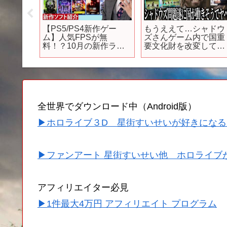
②／
【PS5/PS4新作ゲー
もうええて…シャドウ
～異世界
ム】人気FPSが無
ズさんゲーム内で国重
す～」
料！？10月の新作ラッ
要文化財を改変して流
クレジッ
シュがヤバイぞ！【お
用疑惑..専門家の見解
／「オ
すすめゲームソフト】
む…遂に国会議員が国
トライ
にの問題を進言…今作
の舞台、ミャンマーだ
ったｗｗｗｗ【アサク
リシャドウズ】
全世界でダウンロード中（Android版）
▶ホロライブ３D 星街すいせいが好きになる
▶ファンアート 星街すいせい他 ホロライブ
アフィリエイター必見
▶1件最大4万円 アフィリエイト プログラム