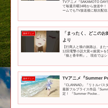
TVアニメ『SAKAMOTO D
て毎週月曜24時から放送中！ 📱
ームでもTV放送後に順次配信..
「まったく、どこのお姫
新作アニメ
より
【行商人と狼の旅路は、また一
12回電撃小説大賞≪銀賞≫を
『狼と香辛料』。 現在ではシリ
TVアニメ『Summer 
新作アニメ
『CLANNAD』『リトルバスタ
最新フルプライス作品『Summ
定！ 『Summer Pocke...