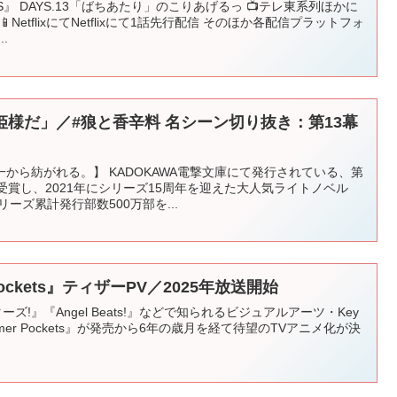
AYS』 DAYS.13「ばちあたり」のこりあげるっ 📺テレ東系列ほかに
NetflixにてNetflixにて1話先行配信 そのほか各配信プラットフォ
.
様だ」／#狼と香辛料 名シーン切り抜き：第13幕
から紡がれる。】 KADOKAWA電撃文庫にて発行されている、第
受賞し、2021年にシリーズ15周年を迎えた大人気ライトノベル
ーズ累計発行部数500万部を...
Pockets』ティザーPV／2025年放送開始
ーズ!』『Angel Beats!』などで知られるビジュアルアーツ・Key
er Pockets』が発売から6年の歳月を経て待望のTVアニメ化が決