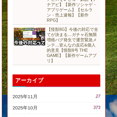
ナアビ】【新作ソシャゲ・
アプリゲーム】【セルラ
ン・売上速報】【新作
RPG】
【怪獣8G】今後の対応で全
てが決まる…ガチャ石無限
増殖バグ発生で運営緊急メ
ンテ…皆んなの反応&個人
的意見【怪獣8号 THE
GAME】【新作ゲームアプ
リ】
アーカイブ
27
2025年11月
373
2025年10月