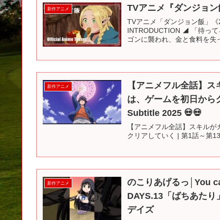
TVアニメ『ダンジョン
新作アニメ
TVアニメ「ダンジョン飯」《2
INTRODUCTION ◢ 
ゴンに襲われ、金と食料を失っ
【アニメフル全話】ス
新作アニメ
は、ゲームを初日からクリアし
Subtitle 2025 💀💀
【アニメフル全話】スキルが
クリアしていく | 第1話～第13話 | Anime
のこりあげるっ│You can 
新作アニメ
DAYS.13「ばちあたり」
デイズ