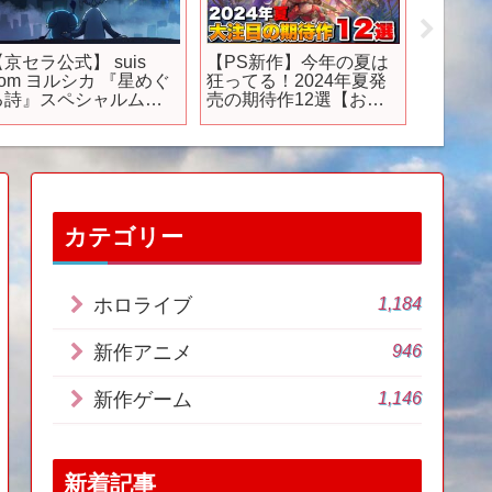
【京セラ公式】 suis
【PS新作】今年の夏は
【夏休み
rom ヨルシカ​ 『星めぐ
狂ってる！2024年夏発
ッツリ
る詩』スペシャルムー
売の期待作12選【おす
PS5/P
ビー ​／ オリジナルアニ
すめゲーム紹介】
12選【
メ第3弾
紹介】
カテゴリー
1,184
ホロライブ
946
新作アニメ
1,146
新作ゲーム
新着記事