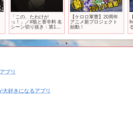
「この、たわけが
【ケロロ軍曹】20周年
っ！」／#狼と香辛料 名
アニメ新プロジェクト
f
シーン切り抜き：第10
始動！
求
幕より
アプリ
が大好きになるアプリ