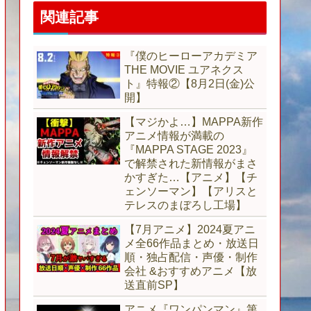
関連記事
『僕のヒーローアカデミア
THE MOVIE ユアネクス
ト』特報②【8月2日(金)公
開】
【マジかよ…】MAPPA新作
アニメ情報が満載の
『MAPPA STAGE 2023』
で解禁された新情報がまさ
かすぎた…【アニメ】【チ
ェンソーマン】【アリスと
テレスのまぼろし工場】
【7月アニメ】2024夏アニ
メ全66作品まとめ・放送日
順・独占配信・声優・制作
会社 &おすすめアニメ【放
送直前SP】
アニメ『ワンパンマン』第