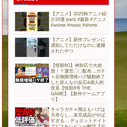
【アニメ】2025秋アニメ紹
介20選 part1 #最新 #アニメ
#anime #music #shorts
【アニメ】新作プレゼンに
遅刻してただけなのに逮捕
されたやつ
【怪獣8G】神対応で大絶
賛！？運営〇〇配布…ガチ
ャ石無限増殖バグ騒動終了
した皆んなの反応&個人的
意見【怪獣8号 THE
GAME】【新作ゲームアプ
リ】
キャラガチャ廃止もバグは
天井なし…未完成品がやば
すぎる… デュエットナイト
アビスをレビュー解説【デ