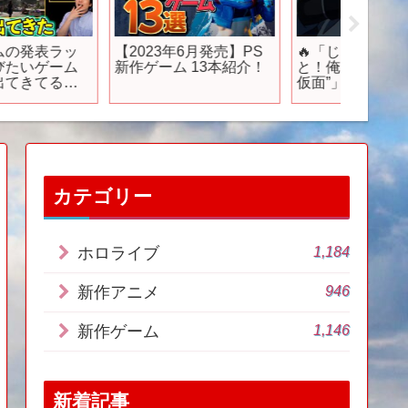
【2023年6月発売】PS
🔥「じゃすともーめん
森川智
新作ゲーム 13本紹介！
と！俺は‟ムーンライト
ード」
仮面”」TVアニメ『炎炎
台はワ
ノ消防隊 参ノ章』は
ド！ 
2025年4月から放送＆配
メ！Anim
信中💥 #炎炎ノ消防隊
メガ盛
#FireForce #アニメ
#anime #shorts
カテゴリー
1,184
ホロライブ
946
新作アニメ
1,146
新作ゲーム
新着記事