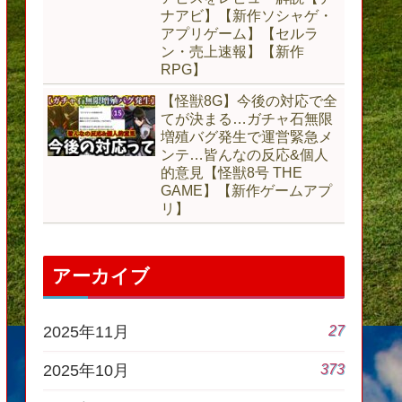
ナアビ】【新作ソシャゲ・
アプリゲーム】【セルラ
ン・売上速報】【新作
RPG】
【怪獣8G】今後の対応で全
てが決まる…ガチャ石無限
増殖バグ発生で運営緊急メ
ンテ…皆んなの反応&個人
的意見【怪獣8号 THE
GAME】【新作ゲームアプ
リ】
アーカイブ
27
2025年11月
373
2025年10月