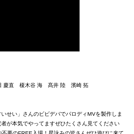
 慶直 榎木谷 海 髙井 陸 濱崎 拓
いせい」さんのビビデバでパロディMVを製作しま
究者が本気でやってますぜひたくさん見てください
ら予約不要のFREE入場！星詠みの皆さんぜひ遊びに来て