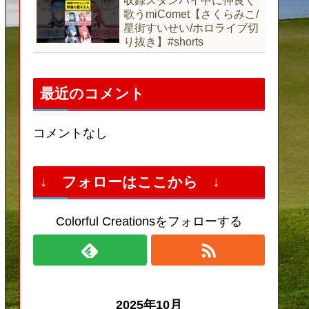
収録スタンバイ中に仲良く
歌うmiComet【さくらみこ/
星街すいせい/ホロライブ切
り抜き】#shorts
最近のコメント
コメントなし
↓ フォローはここから ↓
Colorful Creationsをフォローする
2025年10月