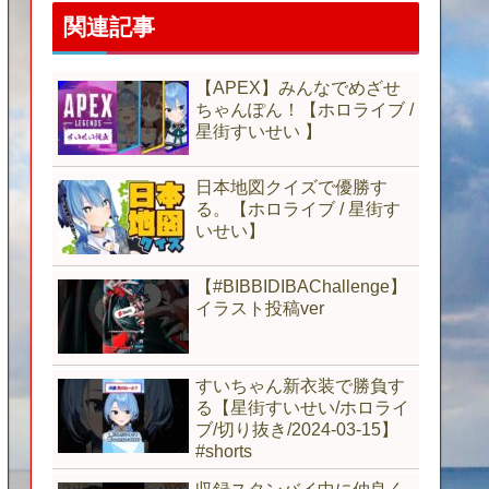
関連記事
【APEX】みんなでめざせ
ちゃんぽん！【ホロライブ /
星街すいせい 】
日本地図クイズで優勝す
る。【ホロライブ / 星街す
いせい】
【#BIBBIDIBAChallenge】
イラスト投稿ver
すいちゃん新衣装で勝負す
る【星街すいせい/ホロライ
ブ/切り抜き/2024-03-15】
#shorts