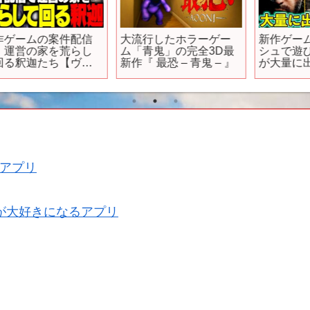
大流行したホラーゲー
新作ゲームの発表ラッ
ム「青鬼」の完全3D最
シュで遊びたいゲーム
新作『 最恐 – 青鬼 – 』
が大量に出てきてるん
だけど！！！もう遊び
きれん！【Xbox Games
Showcase まとめ】
アプリ
が大好きになるアプリ