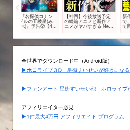
コナン
【神回】今後放送予定
新作ゲームの案件配信
稜星(み
の続編アニメと新作ア
で、運営の家を荒らし
告②【4月
ニメがヤバすぎる New
て回る釈迦たち【ヴィ
anime sequel anime
クトリア朝ガスランプ
ファンタジーの世界】
【Nightingale】
全世界でダウンロード中（Android版）
▶ホロライブ３D 星街すいせいが好きになる
▶ファンアート 星街すいせい他 ホロライブ
アフィリエイター必見
▶1件最大4万円 アフィリエイト プログラム