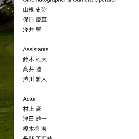
山根 史弥
保田 慶直
澤井 響
Assistants
鈴木 雄大
髙井 陸
渋川 雅人
Actor
村上 豪
津田 雄一
榎木谷 海
丹野 茉莉枝