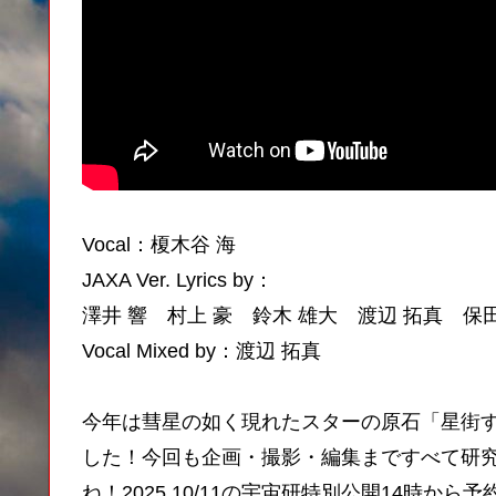
Vocal：榎木谷 海
JAXA Ver. Lyrics by：
澤井 響 村上 豪 鈴木 雄大 渡辺 拓真 保田
Vocal Mixed by：渡辺 拓真
今年は彗星の如く現れたスターの原石「星街す
した！今回も企画・撮影・編集まですべて研
ね！2025 10/11の宇宙研特別公開14時か