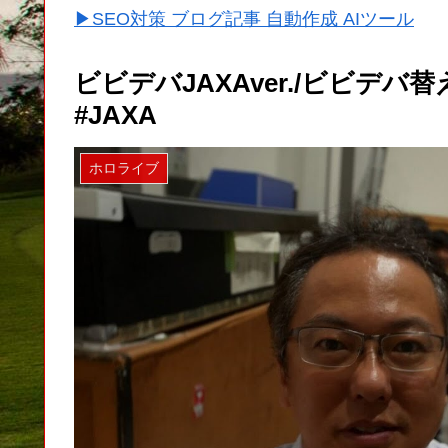
▶SEO対策 ブログ記事 自動作成 AIツール
ビビデバJAXAver./ビビデ
#JAXA
ホロライブ