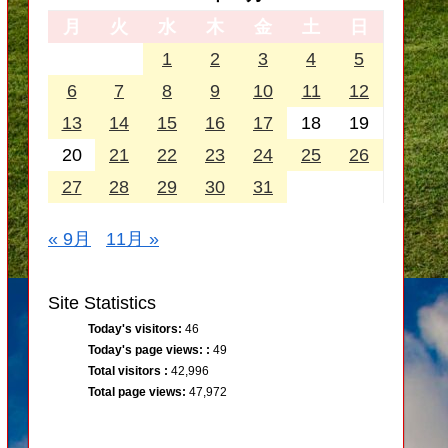
月
火
水
木
金
土
日
1
2
3
4
5
6
7
8
9
10
11
12
13
14
15
16
17
18
19
20
21
22
23
24
25
26
27
28
29
30
31
« 9月
11月 »
Site Statistics
Today's visitors:
46
Today's page views: :
49
Total visitors :
42,996
Total page views:
47,972