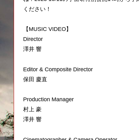
ください！
【MUSIC VIDEO】
Director
澤井 響
Editor & Composite Director
保田 慶直
Production Manager
村上 豪
澤井 響
Cinematographer & Camera Operator