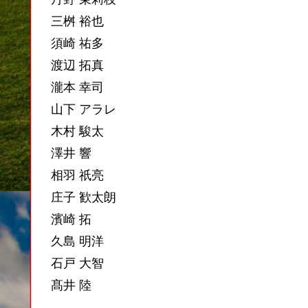
三桝 裕也
須崎 祐多
渡辺 拓真
瀧本 幸司
山下 アラレ
木村 駿太
澤井 響
相羽 祇亮
庄子 歓太朗
濱崎 拓
久島 明洋
石戸 大智
髙井 陸