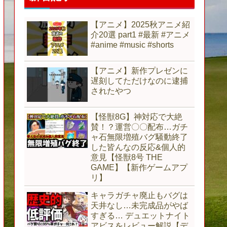
【アニメ】2025秋アニメ紹
介20選 part1 #最新 #アニメ
#anime #music #shorts
【アニメ】新作プレゼンに
遅刻してただけなのに逮捕
されたやつ
【怪獣8G】神対応で大絶
賛！？運営〇〇配布…ガチ
ャ石無限増殖バグ騒動終了
した皆んなの反応&個人的
意見【怪獣8号 THE
GAME】【新作ゲームアプ
リ】
キャラガチャ廃止もバグは
天井なし…未完成品がやば
すぎる… デュエットナイト
アビスをレビュー解説【デ