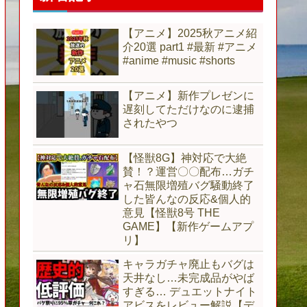
【アニメ】2025秋アニメ紹
介20選 part1 #最新 #アニメ
#anime #music #shorts
【アニメ】新作プレゼンに
遅刻してただけなのに逮捕
されたやつ
【怪獣8G】神対応で大絶
賛！？運営〇〇配布…ガチ
ャ石無限増殖バグ騒動終了
した皆んなの反応&個人的
意見【怪獣8号 THE
GAME】【新作ゲームアプ
リ】
キャラガチャ廃止もバグは
天井なし…未完成品がやば
すぎる… デュエットナイト
アビスをレビュー解説【デ