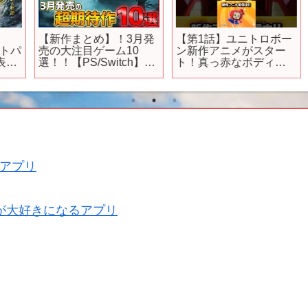
【新作まとめ】！3月発
【第1話】ユニトロボー
トパ
売の大注目ゲーム10
ン新作アニメがスター
ト
選！！【PS/Switch】
ト！真っ赤なボディの
【おすすめゲーム紹
アップルロブスターが
介】
少年のピンチを救
う！？【アニメ】
#shorts #バンダイ
アプリ
が大好きになるアプリ