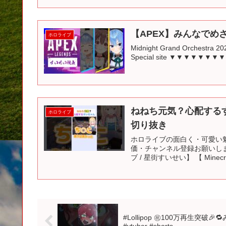
【APEX】みんなでめ
ホロライブ
Midnight Grand Orchestra 2
Special site ▼▼▼▼▼
ねねち元気？心配するす
ホロライブ
切り抜き
ホロライブの面白く・可愛い
価・チャンネル登録お願いしま
ブ / 星街すいせい】 【 Minecr
#Lollipop ㊗️100万再生突破
#vtuber #shorts