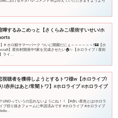
動画におけるネタバレコメント等は控えていただきますようよろ
喧嘩するみこめっと【さくらみこ/星街すいせい/ホ
rts
raft 】# ホロ鯖サマーパーク ついに開園だにぇ～～～～～～‼🏰【ホ
ecraft】星街村開発中‼家を完成させたい🏠✨【ホロライブ / 星街
ライ...
恋視聴者を獲得しようとするトワ様w【ホロライブ/
り/赤井はあと/常闇トワ】#ホロライブ #ホロライブ
？UNOっていうの忘れないようにね！！【#赤い星色とは/ホロラ
イブ切り抜きフォームに申請済みです #ホロライブ #ホロライブ
liv...