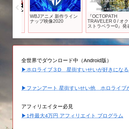
チ緊
WBJアニメ 新作ライン
『OCTOPATH
明日終
ナップ映像2020
TRAVELER 0 / オク
1億ダメ
ストラベラー0』発表
ション無
レーラー
する注
アプ
全世界でダウンロード中（Android版）
▶ホロライブ３D 星街すいせいが好きになる
▶ファンアート 星街すいせい他 ホロライブ
アフィリエイター必見
▶1件最大4万円 アフィリエイト プログラム