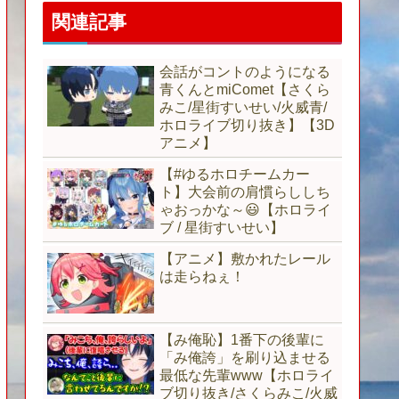
関連記事
会話がコントのようになる
青くんとmiComet【さくら
みこ/星街すいせい/火威青/
ホロライブ切り抜き】【3D
アニメ】
【#ゆるホロチームカー
ト】大会前の肩慣らししち
ゃおっかな～😃【ホロライ
ブ / 星街すいせい】
【アニメ】敷かれたレール
は走らねぇ！
【み俺恥】1番下の後輩に
「み俺誇」を刷り込ませる
最低な先輩www【ホロライ
ブ切り抜き/さくらみこ/火威