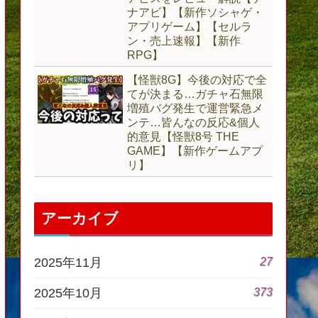
ナアビ】【新作ソシャゲ・
アプリゲーム】【セルラ
ン・売上速報】【新作
RPG】
【怪獣8G】今後の対応で全
てが決まる…ガチャ石無限
増殖バグ発生で運営緊急メ
ンテ…皆んなの反応&個人
的意見【怪獣8号 THE
GAME】【新作ゲームアプ
リ】
アーカイブ
27
2025年11月
373
2025年10月