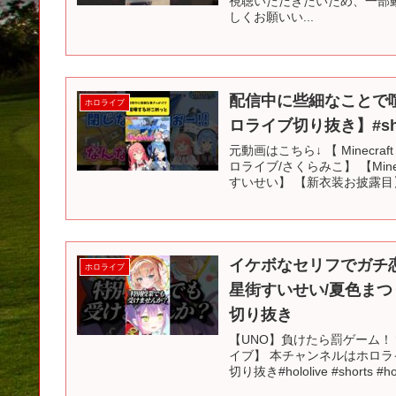
視聴いただきたいため、一部
しくお願いい...
配信中に些細なことで
ホロライブ
ロライブ切り抜き】#sho
元動画はこちら↓ 【 Minec
ロライブ/さくらみこ】 【Min
すいせい】 【新衣装お披露目】
イケボなセリフでガチ
ホロライブ
星街すいせい/夏色まつ
切り抜き
【UNO】負けたら罰ゲーム！
イブ】 本チャンネルはホロラ
切り抜き#hololive #shorts #holo