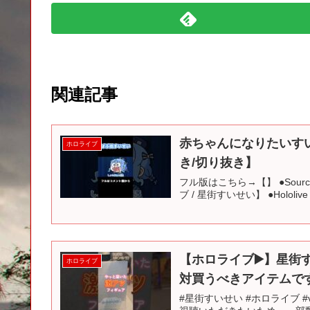
関連記事
赤ちゃんになりたいすいち
ホロライブ
き/切り抜き】
フル版はこちら→【】 ●Sour
ブ / 星街すいせい】 ●Hololive / 
【ホロライブ▶️】星街
ホロライブ
対買うべきアイテムで
#星街すいせい #ホロライブ #vtuber 