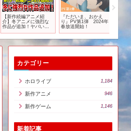
【新作続編アニメ紹
『ただいま、おかえ
【最新
介】冬アニメに強烈な
り』PV第1弾 2024年
夏休み
作品が追加！ヤバいぞ
春放送開始！
料なの
冬アニメ！【アニメ紹
ィな新
介】
カテゴリー
1,184
ホロライブ
946
新作アニメ
1,146
新作ゲーム
新着記事