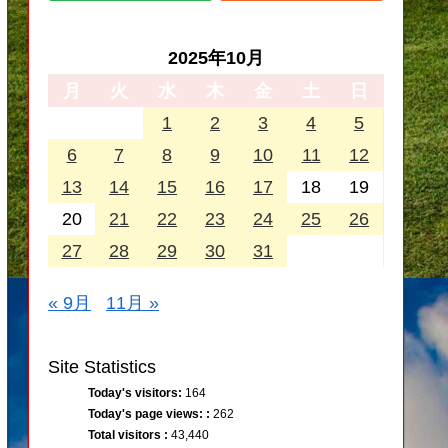
2025年10月
月
火
水
木
金
土
日
1
2
3
4
5
6
7
8
9
10
11
12
13
14
15
16
17
18
19
20
21
22
23
24
25
26
27
28
29
30
31
« 9月
11月 »
Site Statistics
Today's visitors:
164
Today's page views: :
262
Total visitors :
43,440