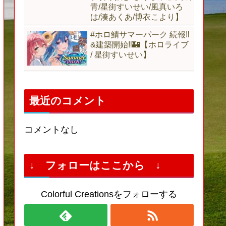
青/星街すいせい/風真いろ
は/湊あくあ/博衣こより】
#ホロ鯖サマーパーク 続報‼
&建築開始‼🏰【ホロライブ
/ 星街すいせい】
最近のコメント
コメントなし
↓ フォローはここから ↓
Colorful Creationsをフォローする