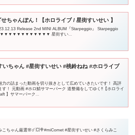
ざせちゃんぽん！【ホロライブ / 星街すいせい 】
023.12.13 Release 2nd MINI ALBUM『Starpeggio』 Starpeggio
▼▼▼▼▼▼▼▼▼▼▼▼▼▼▼ 星街すい...
いちゃん #星街すいせい #桃鈴ねね #ホロライブ
魅力の詰まった動画を切り抜きとして広めていきたいです！ 高評
す！ 元動画 #ホロ鯖サマーパーク 道整備をしてゆく‼【ホロライ
aft 】サマーパーク...
🔁みこちゃん厳選🌸☄️💥🍭#miComet #星街すいせい #さくらみこ