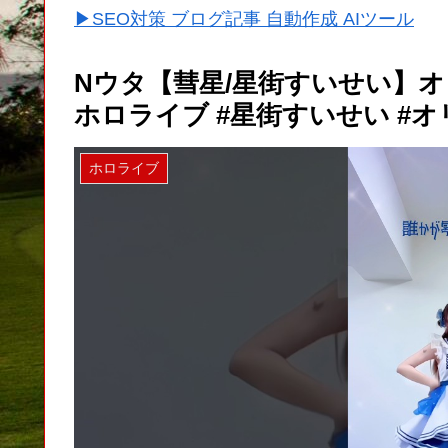
▶SEO対策 ブログ記事 自動作成 AIツール
Nウタ【彗星/星街すいせい】オリジナ
ホロライブ #星街すいせい #
ホロライブ